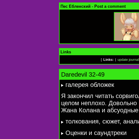
Пес Ебленский - Post a comment
Links
[
Links:
|
update journal
Daredevil 32-49
галерея обложек
Я закончил читать сорвиго
целом неплохо. Довольно 
Жана Колана и абсуодные
толкования, сюжет, анал
Оценки и саундтреки