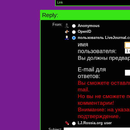
Link
Reply:
From:
Anonymous
OpenID
пользователь LiveJournal.
имя
пользователя:
Вы должны предвари
E-mail для
ответов:
Вы сможете оставля
mail.
Но вы не сможете п
комментарии!
Внимание: на указ
подтверждение.
LJ.Rossia.org user
Subject: