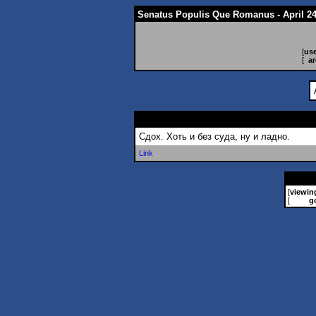
Senatus Populis Que Romanus - April 24
[
use
[
ar
Сдох. Хоть и без суда, ну и ладно.
Link
[
viewin
[
g