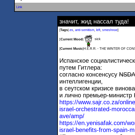
Link
значит, жид нассал туда!
[
Tags
|
.es
,
anti-semitism
,
left
,
smeshnoe
]
sick
[
Current Mood
|
[
Current Music
|
H.E.R.R. - THE WINTER OF CO
Испанское социалистическ
путем Гитлера:
согласно консенсусу
NSD
интеллигенции,
в сеутском кризисе винов
и лично премьер-министр 
https://www.sajr.co.za/onlin
israel-orchestrate
d-moroccan
ave/amp/
https://en.yenisafak.com/wo
israel-benefits-f
rom-spain-m