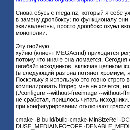
Снова ебусь с mega.nz, который я себе у
в замену дропбоксу; по функционалу они
эквивалентны, просто дропбокс охуел вко
монополии.
Эту гнойную
хуйню (клиент MEGAcmd) приходится рег
потому что иначе она ломается. Сегодня 
гигабайт исходников, включая целиком icu
(в следующий раз она потянет хромиум, я
Поскольку я использую это говно строго 
компилировать ffmpeg мне не хочется, но
(./configure --without-freeimage --without-f
не сработал, пришлось читать исходник
при конфигурировании отключают график
cmake -B build/build-cmake-MinSizeRel 
DUSE_MEDIAINFO=OFF -DENABLE_MEDI