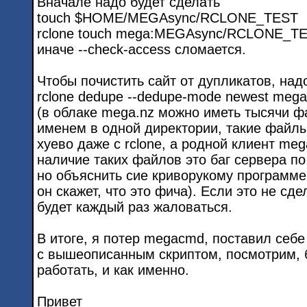
Вначале надо будет сделать
touch $HOME/MEGAsync/RCLONE_TEST
rclone touch mega:MEGAsync/RCLONE_T
иначе --check-access сломается.
Чтобы почистить сайт от дупликатов, над
rclone dedupe --dedupe-mode newest me
(в облаке mega.nz можно иметь тысячи ф
именем в одной директории, такие файл
хуево даже с rclone, а родной клиент me
наличие таких файлов это баг сервера по
но объяснить сие криворукому программе
он скажет, что это фича). Если это не сдел
будет каждый раз жаловаться.
В итоге, я потер megacmd, поставил себе 
с вышеописанным скриптом, посмотрим, 
работать, и как именно.
Привет