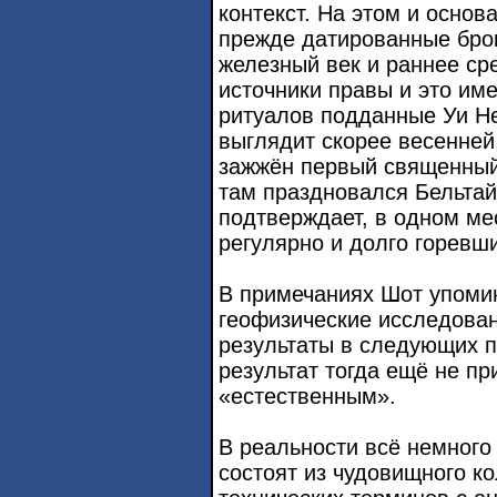
контекст. На этом и основ
прежде датированные брон
железный век и раннее ср
источники правы и это име
ритуалов подданные Уи Не
выглядит скорее весенней
зажжён первый священный
там праздновался Бельтайн
подтверждает, в одном ме
регулярно и долго горевши
В примечаниях Шот упоми
геофизические исследован
результаты в следующих п
результат тогда ещё не пр
«естественным».
В реальности всё немного 
состоят из чудовищного к