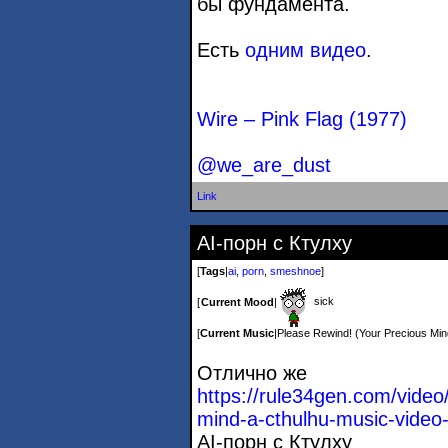
бы фундамента.
Есть
одним видео
.
Wire – Pink Flag (1977)
@we_are_dust
Link
AI-порн с Ктулху
[
Tags
|
ai
,
porn
,
smeshnoe
]
sick
[
Current Mood
|
[
Current Music
|
Please Rewind! (Your Precious Min
Отлично же
https://rule34gen.com/video
mind-a-cthulhu-mu
sic-video-
AI-порн с Ктулху