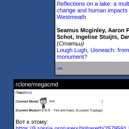
Reflections on a lake: a mul
change and human impacts 
Westmeath
Seamus Mcginley, Aaron P
Schot, Ingelise Stuijts, D
(Статьи)
Lough Lugh, Uisneach: from 
monument?
Link
rclone/megacmd
[
Tags
|
linux
]
sick
[
Current Mood
|
]
[
Current Music
|
H.E.R.R. - Fire and Glass: A London Tradegy
]
Вот к этому:
https://lj.rossia.org/users/tiphareth/2
579591.