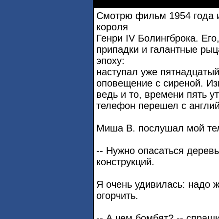
Смотрю фильм 1954 года и
короля
Генри IV Болингброка. Его
припадки и галантные рыц
эпоху:
наступал уже пятнадцатый
оповещение с сиреной. Из
ведь и то, времени пять ут
телефон перешел с англий
Миша В. послушал мой тел
-- Нужно опасаться дерев
конструкций.
Я очень удивилась: надо ж
огорчить.
-- А чем бомбят? -- спраш