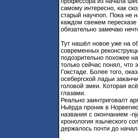
профессора из начала ше
самому интересно, как ск
старый научпоп. Пока не н
каждом свежем пересказе 
обязательно замечаю нечт
Тут нашёл новое уже на о
современных реконструкци
подозрительно похожее на
только сейчас понял, что 
Гокстаде. Более того, ока
осебергской ладьи заканч
головой змеи. Которая вс
глазами.
Реально заинтриговалт арг
Ньёрда проник в Норвегию
названия с окончанием -n
хронология языческого со
держалось почти до начал