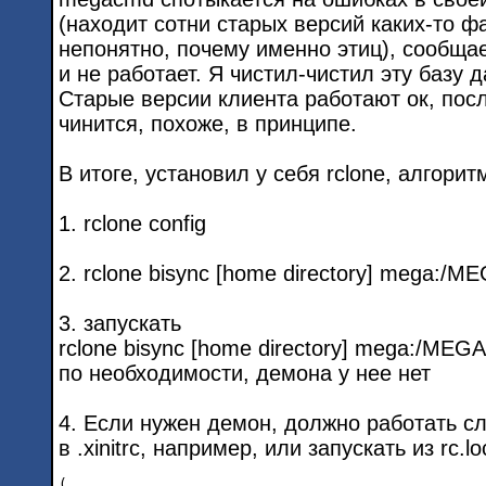
(находит сотни старых версий каких-то 
непонятно, почему именно этиц), сообщает
и не работает. Я чистил-чистил эту базу д
Старые версии клиента работают ок, пос
чинится, похоже, в принципе.
В итоге, установил у себя rclone, алгорит
1. rclone config
2. rclone bisync [home directory] mega:/ME
3. запускать
rclone bisync [home directory] mega:/MEGA
по необходимости, демона у нее нет
4. Если нужен демон, должно работать 
в .xinitrc, например, или запускать из rc.lo
(
