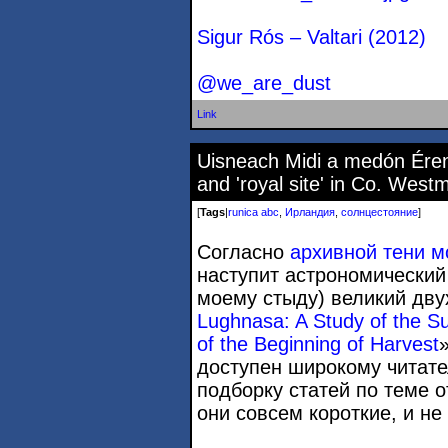
Sigur Rós – Valtari (2012)
@we_are_dust
Link
Uisneach Midi a medón Érenn:
and 'royal site' in Co. West
[
Tags
|
runica abc
,
Ирландия
,
солнцестояние
]
Согласно
архивной тени м
наступит астрономический
моему стыду) великий дву
Lughnasa: A Study of the Sur
of the Beginning of Harvest
доступен широкому читат
подборку статей по теме 
они совсем короткие, и не