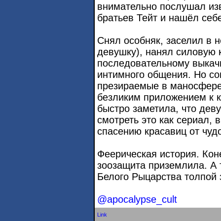
внимательно послушал из
братьев Тейт и нашёл себ
Снял особняк, заселил в 
девушку), нанял силовую 
последовательному выкач
интимного общения. Но со
презираемые в маносфере
безликим приложением к к
быстро заметила, что дев
смотреть это как сериал, 
спасению красавиц от чуд
Феерическая история. Ко
зоозащита приземлила. А 
Белого Рыцарства толпой 
@apocalypse_cult
Link