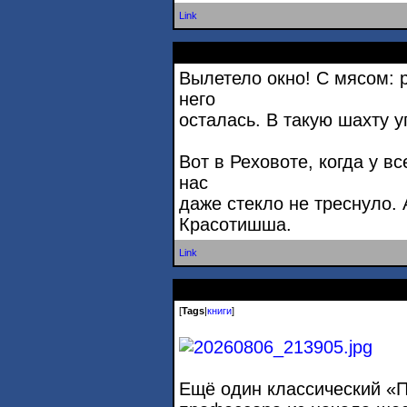
Link
Вылетело окно! С мясом: 
него
осталaсь. В такую шахту у
Вот в Реховоте, когда у вс
нас
даже стекло не треснуло. А
Красотишша.
Link
[
Tags
|
книги
]
Ещё один классический «П