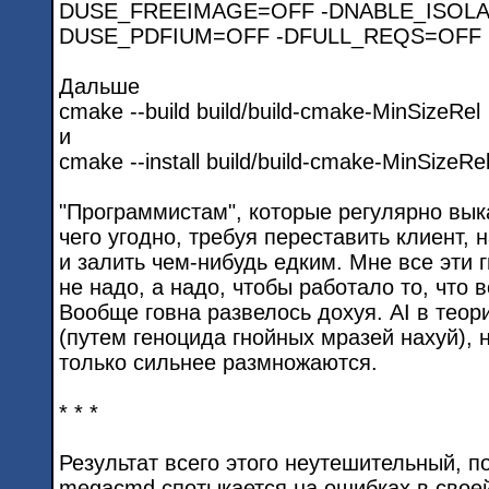
DUSE_FREEIMAGE=OFF -DNABLE_ISOLA
DUSE_PDFIUM=OFF -DFULL_REQS=OFF
Дальше
cmake --build build/build-cmake-MinSizeRel
и
cmake --install build/build-cmake-MinSizeRe
"Программистам", которые регулярно вы
чего угодно, требуя переставить клиент, 
и залить чем-нибудь едким. Мне все эти 
не надо, а надо, чтобы работало то, что 
Вообще говна развелось дохуя. AI в тео
(путем геноцида гнойных мразей нахуй), 
только сильнее размножаются.
* * *
Результат всего этого неутешительный, 
megacmd спотыкается на ошибках в свое