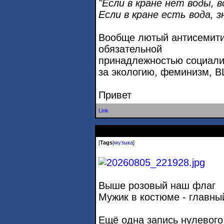
"Если в кране нет воды, 
Если в кране есть вода, з
Вообще лютый антисемити
обязательной
принадлежностью социалис
за экологию, феминизм, B
Привет
Link
[
Tags
|
музыка
]
Выше розовый наш флаг
Мужик в костюме - главный
Ещё одна запись нулевого 