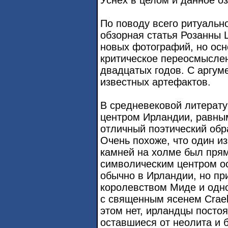
По поводу всего ритуальн
обзорная статья Розанны Ш
новых фотографий, но осн
критическое переосмыслен
двадцатых годов. С аргум
известных артефактов.
В средневековой литерат
центром Ирландии, равны
отличный поэтический обра
Очень похоже, что один из
камней на холме был пря
символическим центром ос
обычно в Ирландии, но при
королевством Миде и одно
с священным ясенем Craeb
этом нет, ирландцы посто
оставшиеся от неолита и 