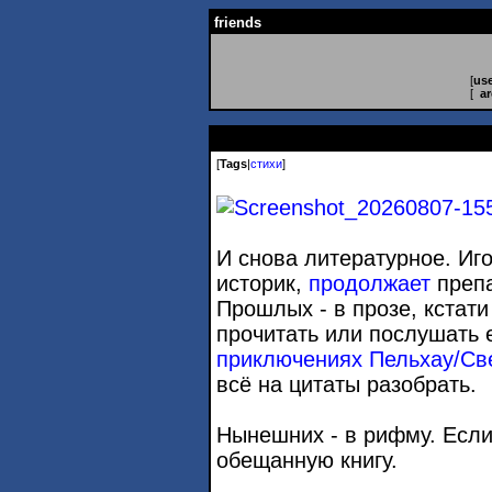
friends
[
use
[
ar
[
Tags
|
стихи
]
И снова литературное. Иго
историк,
продолжает
препа
Прошлых - в прозе, кстат
прочитать или послушать 
приключениях Пельхау/Св
всё на цитаты разобрать.
Нынешних - в рифму. Если
обещанную книгу.