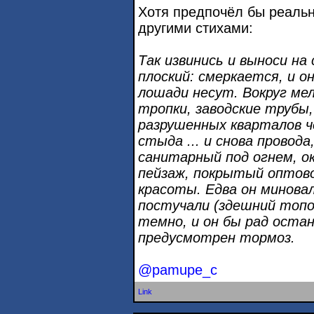
Хотя предпочёл бы реаль
другими стихами:
Так извинись и выноси н
плоский: смеркается, и он
лошади несут. Вокруг ме
тропки, заводские трубы
разрушенных кварталов че
стыда ... и снова провод
санитарный под огнем, ок
пейзаж, покрытый оптово
красоты. Едва он миновал
постучали (здешний топо
темно, и он бы рад остан
предусмотрен тормоз.
@pamupe_c
Link