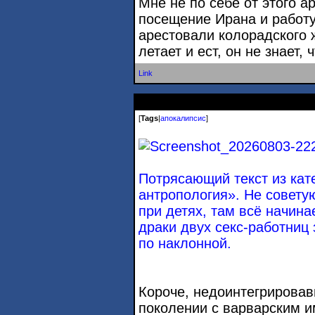
Мне не по себе от этого ар
посещение Ирана и работу
арестовали колорадского 
летает и ест, он не знает, ч
Link
[
Tags
|
апокалипсис
]
Потрясающий текст из кат
антропология». Не совету
при детях, там всё начина
драки двух секс-работниц
по наклонной.
Короче, недоинтегрировав
поколении с варварским 