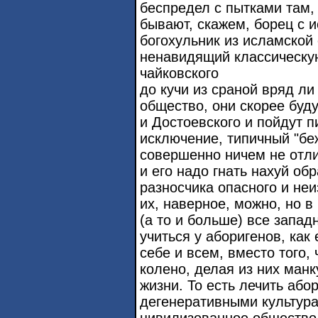
беспредел с пытками там,
бывают, скажем, борец с 
богохульник из исламской
ненавидящий классическую
чайковского
до кучи из сраной вряд ли
общество, они скорее буду
и Достоевского и пойдут п
исключение, типичный "беже
совершенно ничем не отли
и его надо гнать нахуй обра
разносчика опасного и не
их, наверное, можно, но 
(а то и больше) все запа
учиться у аборигенов, как
себе и всем, вместо того,
колено, делая из них манк
жизни. То есть лечить або
дегенеративными культура
цивилизованное общество 