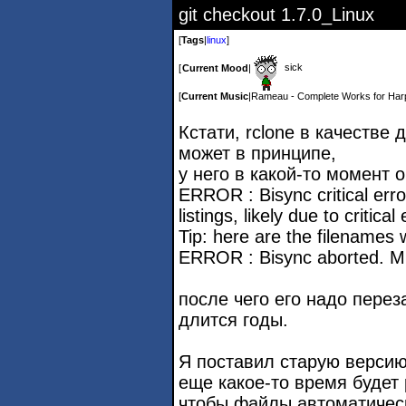
git checkout 1.7.0_Linux
[
Tags
|
linux
]
sick
[
Current Mood
|
[
Current Music
|
Rameau - Complete Works for Har
Кстати, rclone в качестве
может в принципе,
у него в какой-то момент 
ERROR : Bisync critical erro
listings, likely due to critical
Tip: here are the filenames 
ERROR : Bisync aborted. Mus
после чего его надо перез
длится годы.
Я поставил старую верси
еще какое-то время будет 
чтобы файлы автоматичес