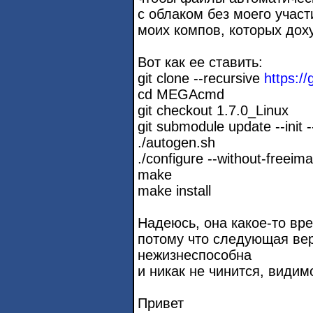
с облаком без моего участ
моих компов, которых доху
Вот как ее ставить:
git clone --recursive
https:
cd MEGAcmd
git checkout 1.7.0_Linux
git submodule update --init -
./autogen.sh
./configure --without-freeim
make
make install
Надеюсь, она какое-то вр
потому что следующая вер
нежизнеспособна
и никак не чинится, видим
Привет