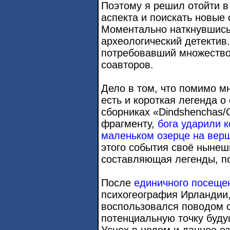
Поэтому я решил отойти в
аспекта и поискать новые 
Моментально наткнувшись
археологический детектив.
потребовавший множество 
соавторов.
Дело в том, что помимо м
есть и короткая легенда о
сборниках «Dindshenchas/
фрагменту,
бога ударили к
маленьком озерце на вер
этого события своё нынеш
составляющая легенды, по
После
единичного посеще
психогеография Ирландии,
воспользовался поводом 
потенциальную точку буду
Уснех в целом и данное оз