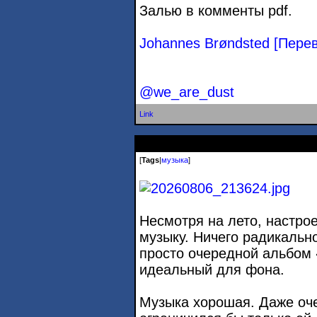
Залью в комменты pdf.
Johannes Brøndsted [Перево
@we_are_dust
Link
[
Tags
|
музыка
]
Несмотря на лето, настро
музыку. Ничего радикальн
просто очередной альбом 
идеальный для фона.
Музыка хорошая. Даже оче