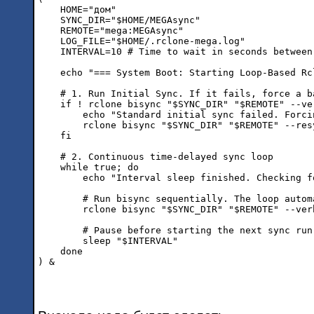
    HOME="дом"

    SYNC_DIR="$HOME/MEGAsync"

    REMOTE="mega:MEGAsync"

    LOG_FILE="$HOME/.rclone-mega.log"

    INTERVAL=10 # Time to wait in seconds between 
    echo "=== System Boot: Starting Loop-Based Rc
    # 1. Run Initial Sync. If it fails, force a b
    if ! rclone bisync "$SYNC_DIR" "$REMOTE" --ve
        echo "Standard initial sync failed. Forci
        rclone bisync "$SYNC_DIR" "$REMOTE" --res
    fi

    # 2. Continuous time-delayed sync loop

    while true; do

        echo "Interval sleep finished. Checking f
        # Run bisync sequentially. The loop autom
        rclone bisync "$SYNC_DIR" "$REMOTE" --ver
        # Pause before starting the next sync run

        sleep "$INTERVAL"

    done
