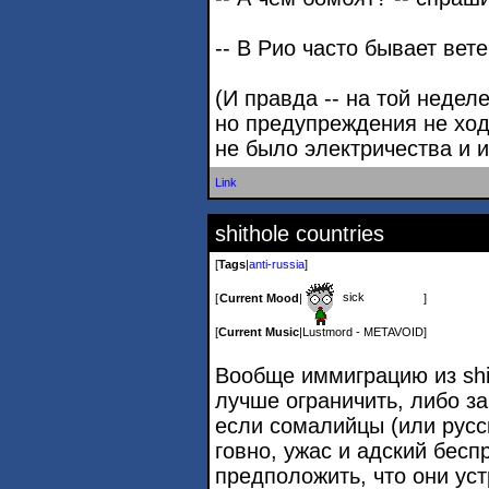
-- В Рио часто бывает вете
(И правда -- на той недел
но предупреждения не ход
не было электричества и и
Link
shithole countries
[
Tags
|
anti-russia
]
sick
[
Current Mood
|
]
[
Current Music
|
Lustmord - METAVOID
]
Вообще иммиграцию из shit
лучше ограничить, либо за
если сомалийцы (или русск
говно, ужас и адский бесп
предположить, что они уст