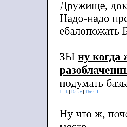
Дружище, доко
Надо-надо пр
ебалопожать 
ну когда 
ЗЫ
разоблаченн
подумать базы
Link
|
Reply
|
Thread
Ну что ж, поч
месте.