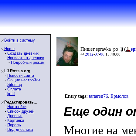
Войти в систему
Home
Пишет spravka_po_lj (
sp
-
Создать дневник
@
2012
-
07
-
06
15:40:00
-
Написать в дневник
-
Подробный режим
LJ.Rossia.org
-
Новости сайта
-
Общие настройки
-
Sitemap
-
Оплата
-
ljr-fif
Entry tags:
tartaren76
,
Ермолов
Редактировать...
-
Настройки
Еще один о
-
Список друзей
-
Дневник
-
Картинки
-
Пароль
Многие на ме
-
Вид дневника