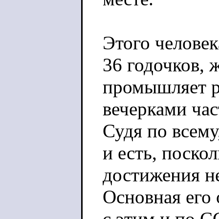
Этого человек
36 годочков, 
промышляет ра
вечерками ча
Судя по всему
и есть, поско
достижения не
Основная его 
с этим и по С