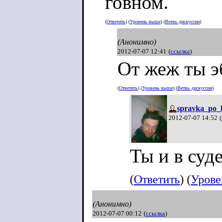
говном.
(
Ответить
) (
Уровень выше
) (
Ветвь дискуссии
)
(Анонимно)
2012-07-07 12:41
(
ссылка
)
От жеж ты э
(
Ответить
) (
Уровень выше
) (
Ветвь дискуссии
)
spravka_po_l
2012-07-07 14:52
(
Ты и в суд
(
Ответить
) (
Урове
(Анонимно)
2012-07-07 00:12
(
ссылка
)