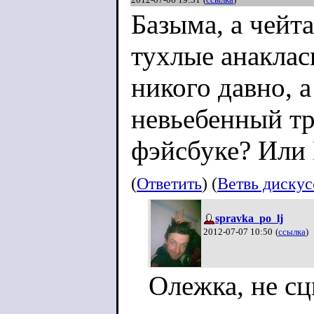
Базыма, а чейта
тухлые анаклас
никого давно, 
невьебенный тр
фэйсбуке? Или 
(
Ответить
) (
Ветвь диску
spravka_po_lj
2012-07-07 10:50
(
ссылка
)
Олежка, не сц