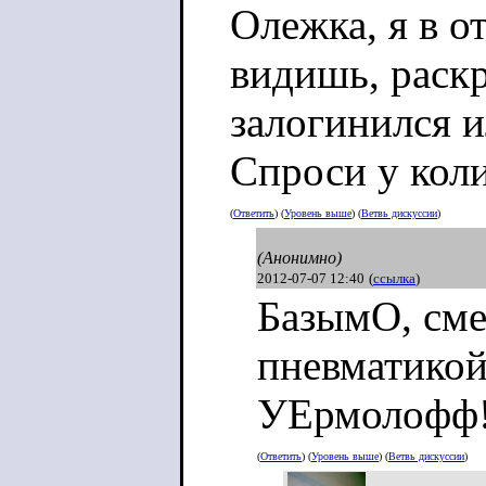
Олежка, я в о
видишь, раск
залогинился 
Спроси у коли
(
Ответить
) (
Уровень выше
) (
Ветвь дискуссии
)
(Анонимно)
2012-07-07 12:40
(
ссылка
)
БазымО, сме
пневматикой
УЕрмолофф
(
Ответить
) (
Уровень выше
) (
Ветвь дискуссии
)