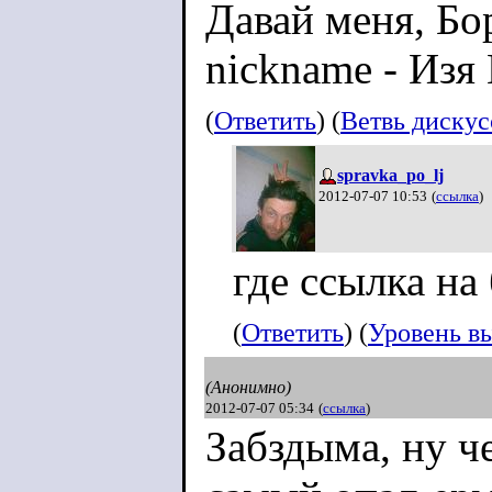
Давай меня, Бо
nickname - Из
(
Ответить
) (
Ветвь диску
spravka_po_lj
2012-07-07 10:53
(
ссылка
)
где ссылка на
(
Ответить
) (
Уровень в
(Анонимно)
2012-07-07 05:34
(
ссылка
)
Забздыма, ну ч