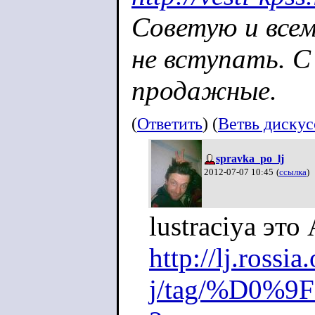
Советую и все
не вступать. С 
продажные.
(
Ответить
) (
Ветвь диску
spravka_po_lj
2012-07-07 10:45
(
ссылка
)
lustraciya эт
http://lj.rossi
j/tag/%D0