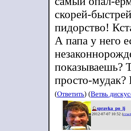
самый опал-ерм
скорей-быстрей
пидорство! Кст
А папа у него 
незаконнорожд
показываешь? Т
просто-мудак?
(
Ответить
) (
Ветвь диску
spravka_po_lj
2012-07-07 10:52
(
ссыл