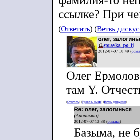
ссылке? При че
(
Ответить
) (
Ветвь диску
олег, залогинь
spravka_po_lj
2012-07-07 10:49
(
ссыл
Олег Ермолов,
там Y. Отчест
(
Ответить
) (
Уровень выше
) (
Ветвь дискуссии
)
Re: олег, залогинься
(Анонимно)
2012-07-07 12:38
(
ссылка
)
Базыма, не 