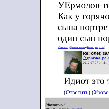
УЕрмолов-то
Как у горяч
сына портре
один сын по
(
Ответить
) (
Уровень выше
) (
Ветвь дискуссии
)
Re: олег, з
spravka_po_l
2012-07-07 14:51
(
Идиот это 
(
Ответить
) (
Урове
(Анонимно)
2012-07-06 19:31
(
ссылка
)