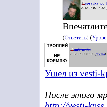
spravka_po_l
2012-07-07 14:52
(
Впечатлите
(
Ответить
) (
Урове
anti_myth
2012-07-07 08:18
(
ссылка
)
Ушел из vesti-k
После этого м
http://vesti-kps