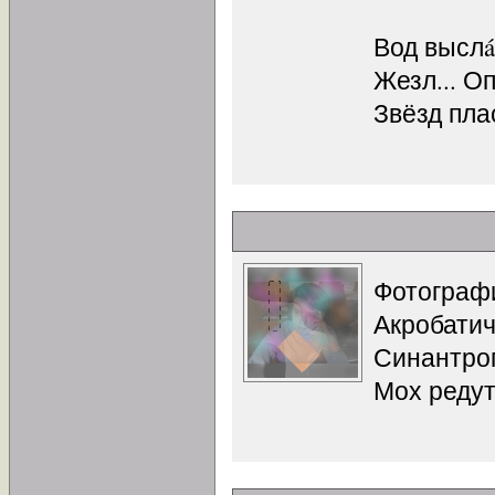
Вод выслá
Жезл... О
Звёзд пла
Фотограф
Акробатич
Синантроп
Мох редут