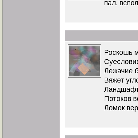
пал. вспол
Роскошь м
Суеслови
Лежачие б
Вяжет угл
Ландшаф
Потоков 
Ломок вер