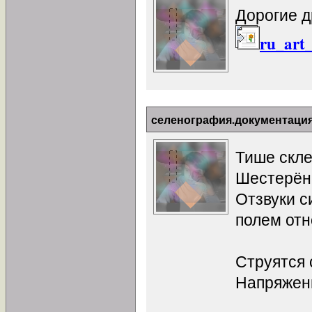
Дорогие д
ru_art_
селенография.документаци
Тише склей
Шестерёнк
Отзвуки с
полем отн
Струятся 
Напряжени