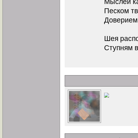
Мыслей к
Песком тв
Доверием
Шея распо
Ступням 