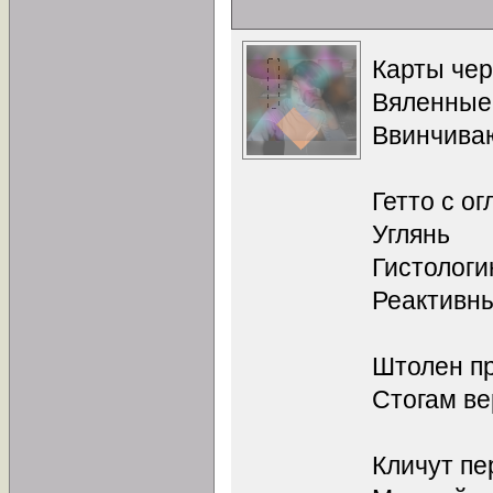
Карты че
Вяленные
Ввинчиваю
Гетто с о
Углянь
Гистолог
Реактивн
Штолен п
Стогам в
Кличут пе