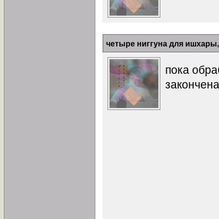
четыре ниггуна для ишхары,
пока обра
закончена