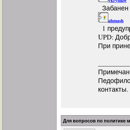
vkryukov
Забанен д
ahmash
1 предуп
UPD: Добро
При прине
_________
Примечан
Педофило
контакты.
Для вопросов по политике 