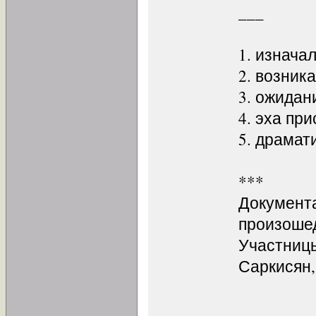
___
1. изнача
2. возник
3. ожидан
4. эха пр
5. драмат
***
Документ
произошед
Участницы
Саркисян,