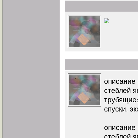
описание
стеблей я
трубящие:
спуски. э
описание
стеблей я