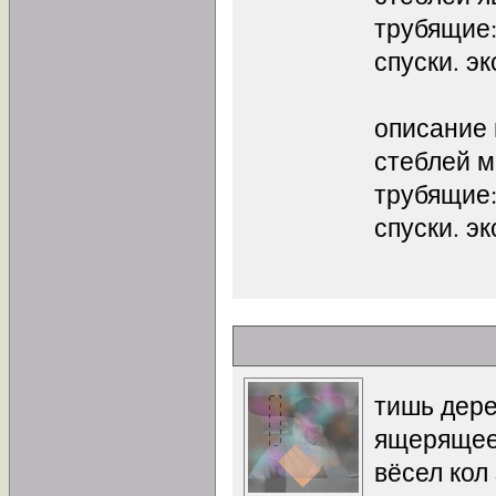
трубящие:
спуски. э
описание
стеблей м
трубящие:
спуски. э
тишь дере
ящерящее
вёсел кол 