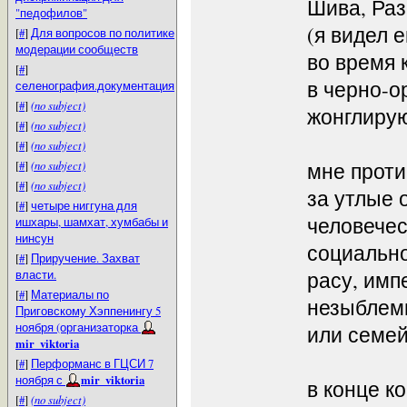
Шива, Ра
"педофилов"
(я видел 
[
#
]
Для вопросов по политике
модерации сообществ
во время 
[
#
]
в черно-
селенография.документация
[
#
]
(no subject)
жонглиру
[
#
]
(no subject)
[
#
]
(no subject)
[
#
]
(no subject)
мне проти
[
#
]
(no subject)
за утлые 
[
#
]
четыре ниггуна для
человечес
ишхары, шамхат, хумбабы и
нинсун
социально
[
#
]
Приручение. Захват
власти.
расу, имп
[
#
]
Материалы по
незыблем
Приговскому Хэппенингу 5
ноября (организаторка
или семе
mir_viktoria
[
#
]
Перформанс в ГЦСИ 7
ноября с
mir_viktoria
в конце к
[
#
]
(no subject)