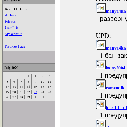
Recent Entries
manya4ka
Archive
развернул
Friends
User Info
My Website
UPD:
Previous Page
manya4ka
1 бан зак
loony2004
July 2020
1 предуп
1
2
3
4
5
6
7
8
9
10
11
ramendik
12
13
14
15
16
17
18
19
20
21
22
23
24
25
1 предуп
26
27
28
29
30
31
b_e_l_i_a_
1 предуп