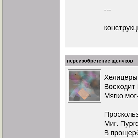
---
конструкц
переизобретение щелчков
Хелицеры
Восходит
Мягко мог
Проскольз
Миг. Пург
В прощер