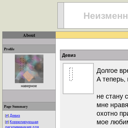
Неизменн
About
Profile
Девиз
Долгое вр
А теперь,
наверное
не стану 
мне нрав
Page Summary
охотно пр
[
#
]
Девиз
мое люби
[
#
]
Коррелирующая
дискриминация для