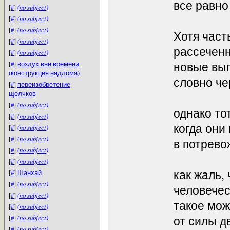
все равно
[
#
]
(no subject)
[
#
]
(no subject)
[
#
]
(no subject)
Хотя часть
[
#
]
(no subject)
рассечен
[
#
]
(no subject)
[
#
]
воздух вне времени
новые вып
(конструкция надлома)
словно че
[
#
]
переизобретение
щелчков
[
#
]
(no subject)
однако то
[
#
]
(no subject)
когда они
[
#
]
(no subject)
[
#
]
(no subject)
в потрево
[
#
]
(no subject)
[
#
]
(no subject)
как жаль, 
[
#
]
Шанхай
[
#
]
(no subject)
человечес
[
#
]
(no subject)
такое мож
[
#
]
(no subject)
[
#
]
(no subject)
от силы д
[
#
]
(no subject)