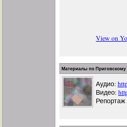
View on Y
Материалы по Приговскому 
Аудио:
htt
Видео:
ht
Репортаж 