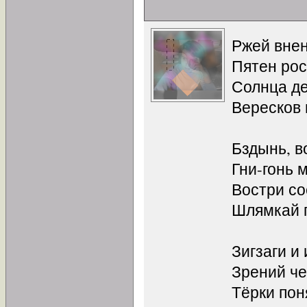
Ржей вне
Пятен рос
Солнца де
Вересков 
Бздынь, в
Гни-гонь 
Востри со
Шлямкай 
Зигзаги и
Зрений ч
Тёрки пон