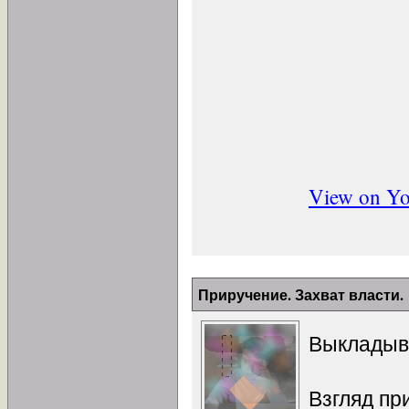
View on Y
Приручение. Захват власти.
Выкладыва
Взгляд пр