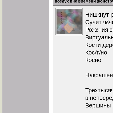
воздух вне времени (констр
Нишкнут 
Сучит чéч
Рожéния с
Виртуаль
Кости дер
Кос/т/но
Косно
Накрашен
Трехтыся
в непосре
Вершины 