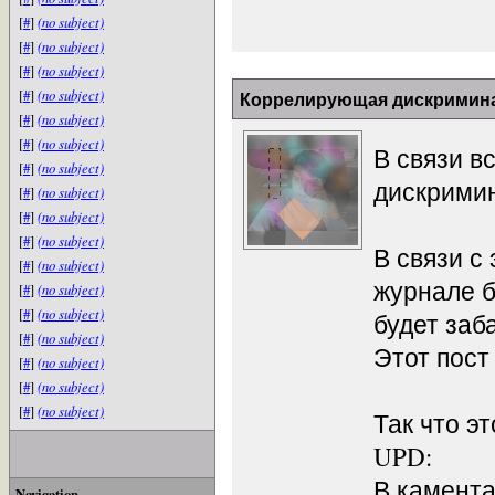
[
#
]
(no subject)
[
#
]
(no subject)
[
#
]
(no subject)
[
#
]
(no subject)
Коррелирующая дискримина
[
#
]
(no subject)
[
#
]
(no subject)
В связи в
[
#
]
(no subject)
дискримин
[
#
]
(no subject)
[
#
]
(no subject)
[
#
]
(no subject)
В связи с
[
#
]
(no subject)
журнале б
[
#
]
(no subject)
[
#
]
(no subject)
будет заб
[
#
]
(no subject)
Этот пост
[
#
]
(no subject)
[
#
]
(no subject)
[
#
]
(no subject)
Так что э
UPD:
В камента
Navigation