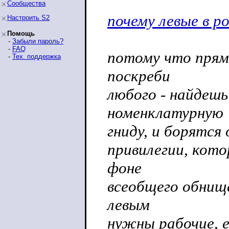
Сообщества
почему левые в р
Настроить S2
Помощь
-
Забыли пароль?
-
FAQ
потому что прям
-
Тех. поддержка
поскреби
любого - найдешь
номенклатурную
гниду, и борятся
привилегии, кот
фоне
всеобщего обнища
левым
нужны рабочие, е