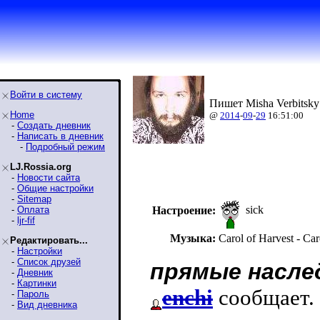
Войти в систему
Пишет Misha Verbitsky
Home
@
2014
-
09
-
29
16:51:00
-
Создать дневник
-
Написать в дневник
-
Подробный режим
LJ.Rossia.org
-
Новости сайта
-
Общие настройки
-
Sitemap
sick
-
Оплата
Настроение:
-
ljr-fif
Музыка:
Carol of Harvest - Car
Редактировать...
-
Настройки
-
Список друзей
прямые насле
-
Дневник
-
Картинки
enchi
сообщает.
-
Пароль
-
Вид дневника