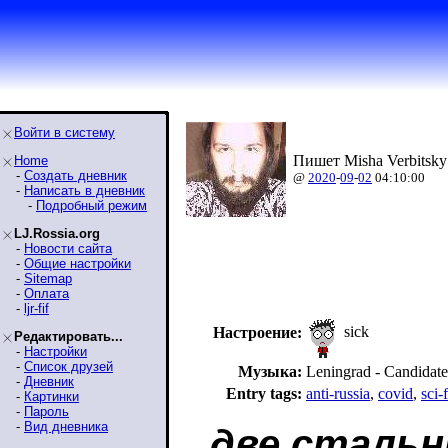
Войти в систему
Пишет Misha Verbitsky
Home
-
Создать дневник
@
2020
-
09
-
02
04:10:00
-
Написать в дневник
-
Подробный режим
LJ.Rossia.org
-
Новости сайта
-
Общие настройки
-
Sitemap
-
Оплата
-
ljr-fif
sick
Настроение:
Редактировать...
-
Настройки
-
Список друзей
Музыка:
Leningrad - Candidate
-
Дневник
Entry tags:
anti-russia
,
covid
,
sci-f
-
Картинки
-
Пароль
-
Вид дневника
две стальн