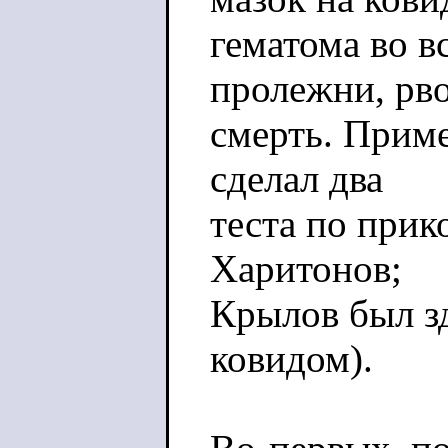
гематома во в
пролежни, рво
смерть. Прим
сделал два
теста по прик
Харитонов;
Крылов был з
ковидом).