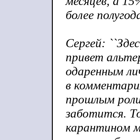
месяцев, а 15%
более полугод
Сергей: ``Зде
привет альте
одаренным ли
в комментари
прошлым роли
заботится. Т
карантином м