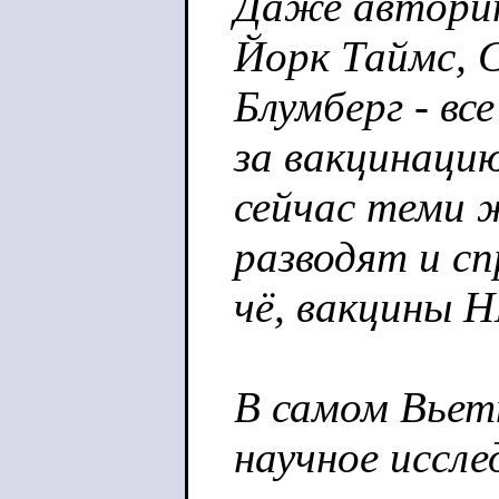
Даже автори
Йорк Таймс, 
Блумберг - вс
за вакцинаци
сейчас теми 
разводят и с
чё, вакцины 
В самом Вьет
научное иссле