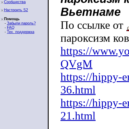
Сообщества
Вьетнаме
Настроить S2
Помощь
По ссылке от
-
Забыли пароль?
-
FAQ
-
Тех. поддержка
пароксизм ко
https://www.y
QVgM
https://hippy-
36.html
https://hippy-
21.html