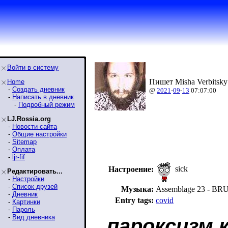
Войти в систему
Пишет Misha Verbitsky
Home
-
Создать дневник
@
2021
-
09
-
13
07:07:00
-
Написать в дневник
-
Подробный режим
LJ.Rossia.org
-
Новости сайта
-
Общие настройки
-
Sitemap
-
Оплата
-
ljr-fif
sick
Настроение:
Редактировать...
-
Настройки
-
Список друзей
Музыка:
Assemblage 23 - BR
-
Дневник
Entry tags:
covid
-
Картинки
-
Пароль
-
Вид дневника
пароксизм 