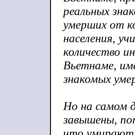
реальных зна
умерших от к
населения, у
количество и
Вьетнаме, и
знакомых уме
Но на самом д
завышены, п
что умирают