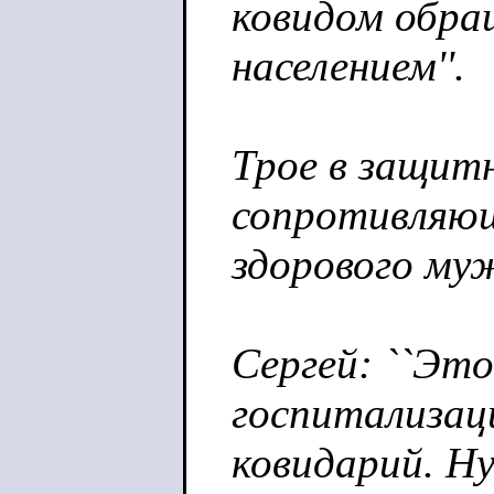
ковидом обр
населением''.
Трое в защи
сопротивляющ
здорового муж
Сергей: ``Эт
госпитализаци
ковидарий. Ну