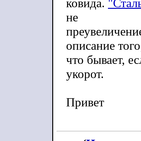
ковида.
"Стал
не
преувеличение
описание того
что бывает, е
укорот.
Привет