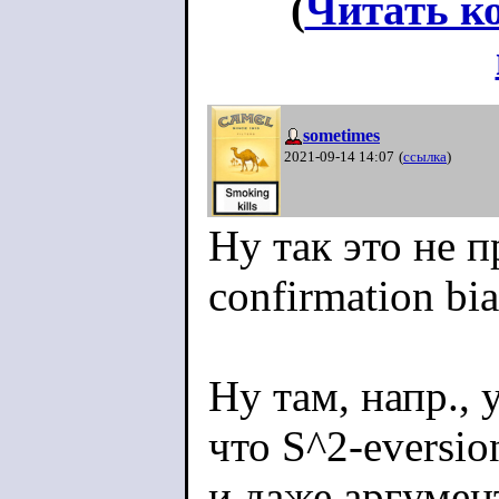
(
Читать к
sometimes
2021-09-14 14:07
(
ссылка
)
Ну так это не 
confirmation bi
Ну там, напр., 
что S^2-eversion
и даже аргумен