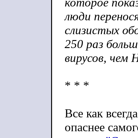
которое пока
люди перенос
слизистых об
250 раз больш
вирусов, чем 
* * *
Все как всегд
опаснее самог