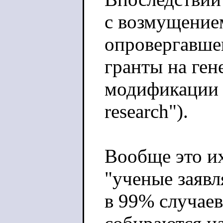
с возмущение
опровергавше
гранты на ген
модификации в
research").
Вообще это и
"ученые заяв
в 99% случаев