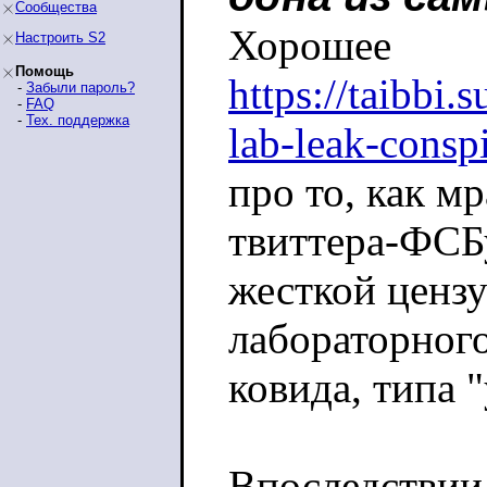
Сообщества
Хорошее
Настроить S2
Помощь
https://taibbi.
-
Забыли пароль?
-
FAQ
-
Тех. поддержка
lab-leak-consp
про то, как мр
твиттера-ФСБ
жесткой ценз
лабораторног
ковида, типа 
Впоследствии 