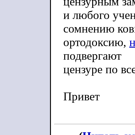
цензурным за
и любого учен
сомнению ко
ортодоксию,
подвергают
цензуре по вс
Привет