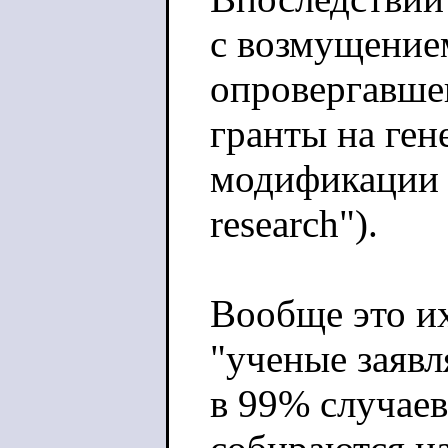
с возмущение
опровергавше
гранты на ген
модификации в
research").
Вообще это и
"ученые заяв
в 99% случаев