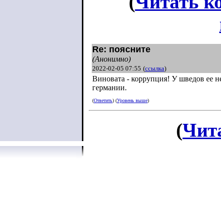
(
Читать к
Re: поясните
(Анонимно)
2022-02-05 07:55
(
ссылка
)
Виновата - коррупция! У шведов ее не
германии.
(
Ответить
) (
Уровень выше
)
(
Чит