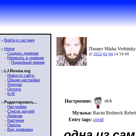
Войти в систему
Пишет Misha Verbitsky
Home
-
Создать дневник
@
2022
-
02
-
04
14:54:00
-
Написать в дневник
-
Подробный режим
LJ.Rossia.org
-
Новости сайта
-
Общие настройки
-
Sitemap
-
Оплата
-
ljr-fif
sick
Настроение:
Редактировать...
-
Настройки
-
Список друзей
Музыка:
Racist Redneck Reb
-
Дневник
Entry tags:
covid
-
Картинки
-
Пароль
-
Вид дневника
одна из са