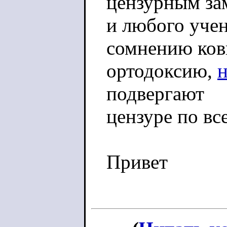
цензурным за
и любого учен
сомнению ко
ортодоксию,
подвергают
цензуре по вс
Привет