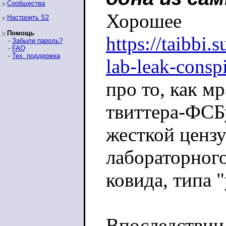
Сообщества
Хорошее
Настроить S2
Помощь
https://taibbi.
-
Забыли пароль?
-
FAQ
-
Тех. поддержка
lab-leak-consp
про то, как мр
твиттера-ФСБ
жесткой ценз
лабораторног
ковида, типа 
Впоследствии 