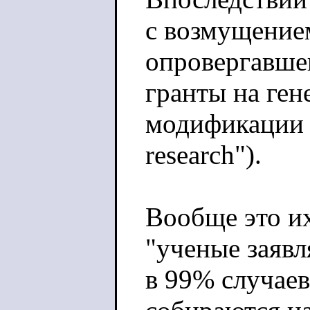
с возмущение
опровергавше
гранты на ген
модификации в
research").
Вообще это и
"ученые заяв
в 99% случаев