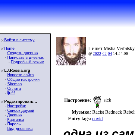
Войти в систему
Пишет Misha Verbitsky
Home
-
Создать дневник
@
2022
-
02
-
04
14:54:00
-
Написать в дневник
-
Подробный режим
LJ.Rossia.org
-
Новости сайта
-
Общие настройки
-
Sitemap
-
Оплата
-
ljr-fif
sick
Настроение:
Редактировать...
-
Настройки
-
Список друзей
Музыка:
Racist Redneck Reb
-
Дневник
Entry tags:
covid
-
Картинки
-
Пароль
-
Вид дневника
одна из са