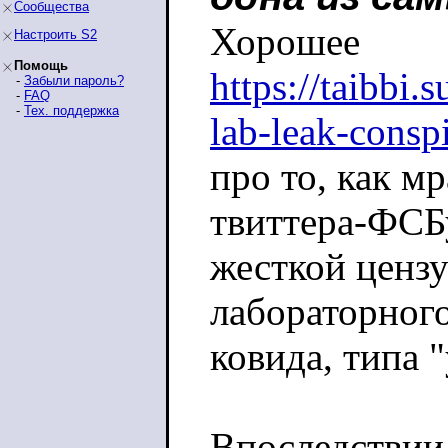
Сообщества
Хорошее
Настроить S2
Помощь
https://taibbi.
-
Забыли пароль?
-
FAQ
-
Тех. поддержка
lab-leak-consp
про то, как мр
твиттера-ФСБ
жесткой ценз
лабораторног
ковида, типа 
Впоследствии 