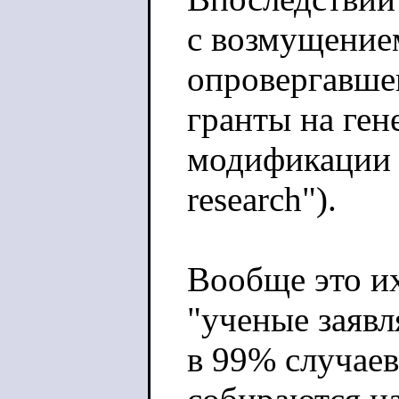
с возмущение
опровергавше
гранты на ген
модификации в
research").
Вообще это и
"ученые заяв
в 99% случаев