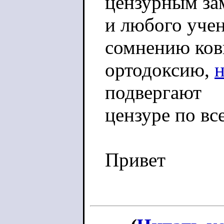
цензурным за
и любого учен
сомнению ко
ортодоксию,
подвергают
цензуре по вс
Привет