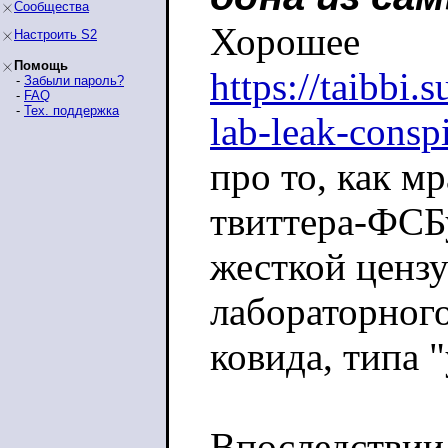
Сообщества
Хорошее
Настроить S2
Помощь
https://taibbi.
-
Забыли пароль?
-
FAQ
-
Тех. поддержка
lab-leak-consp
про то, как мр
твиттера-ФСБ
жесткой ценз
лабораторног
ковида, типа 
Впоследствии 