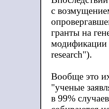
с возмущение
опровергавше
гранты на ген
модификации в
research").
Вообще это и
"ученые заяв
в 99% случаев