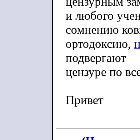
цензурным за
и любого учен
сомнению ко
ортодоксию,
подвергают
цензуре по вс
Привет