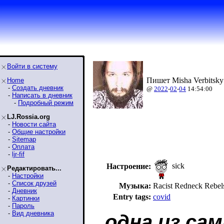
Войти в систему
Пишет Misha Verbitsky
Home
-
Создать дневник
@
2022
-
02
-
04
14:54:00
-
Написать в дневник
-
Подробный режим
LJ.Rossia.org
-
Новости сайта
-
Общие настройки
-
Sitemap
-
Оплата
-
ljr-fif
sick
Настроение:
Редактировать...
-
Настройки
-
Список друзей
Музыка:
Racist Redneck Reb
-
Дневник
Entry tags:
covid
-
Картинки
-
Пароль
-
Вид дневника
одна из са