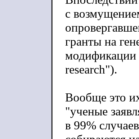
с возмущение
опровергавше
гранты на ген
модификации в
research").
Вообще это и
"ученые заяв
в 99% случаев