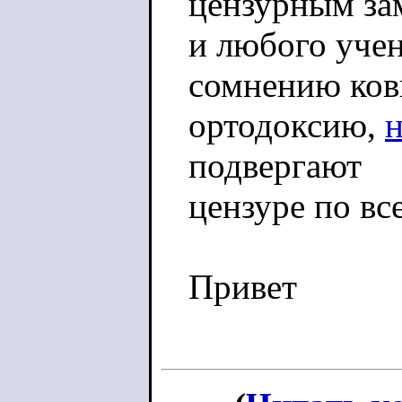
цензурным за
и любого учен
сомнению ко
ортодоксию,
подвергают
цензуре по вс
Привет