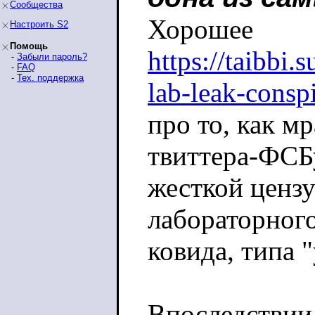
Сообщества
Хорошее
Настроить S2
Помощь
https://taibbi.
-
Забыли пароль?
-
FAQ
-
Тех. поддержка
lab-leak-consp
про то, как мр
твиттера-ФСБ
жесткой ценз
лабораторног
ковида, типа 
Впоследствии 