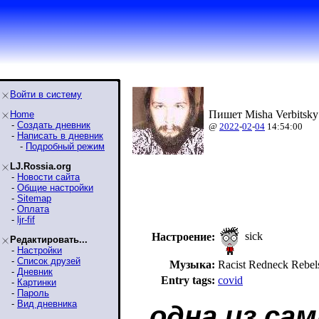
Войти в систему
Пишет Misha Verbitsky
Home
-
Создать дневник
@
2022
-
02
-
04
14:54:00
-
Написать в дневник
-
Подробный режим
LJ.Rossia.org
-
Новости сайта
-
Общие настройки
-
Sitemap
-
Оплата
-
ljr-fif
sick
Настроение:
Редактировать...
-
Настройки
-
Список друзей
Музыка:
Racist Redneck Reb
-
Дневник
Entry tags:
covid
-
Картинки
-
Пароль
-
Вид дневника
одна из са