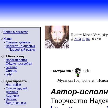
Войти в систему
Пишет Misha Verbitsky
Home
@
2024
-
02
-
04
18:42:00
-
Создать дневник
-
Написать в дневник
-
Подробный режим
LJ.Rossia.org
-
Новости сайта
-
Общие настройки
-
Sitemap
sick
-
Оплата
Настроение:
-
ljr-fif
Музыка:
Год пролетел. Исп
Редактировать...
-
Настройки
-
Список друзей
Автор-исполн
-
Дневник
-
Картинки
Творчество Наде
-
Пароль
-
Вид дневника