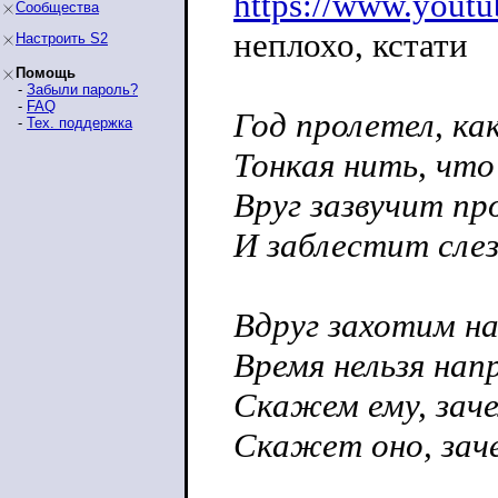
https://www.yout
Сообщества
неплохо, кстати
Настроить S2
Помощь
-
Забыли пароль?
-
FAQ
Год пролетел, как
-
Тех. поддержка
Тонкая нить, что
Вруг зазвучит пр
И заблестит слеза
Вдруг захотим на
Время нельзя нап
Скажем ему, заче
Скажет оно, зач