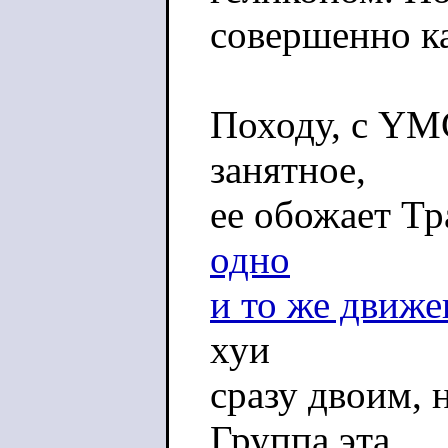
совершенно ка
Походу, с YM
занятное,
ее обожает Тр
одно
и то же движе
хуи
сразу двоим, н
Группа эта