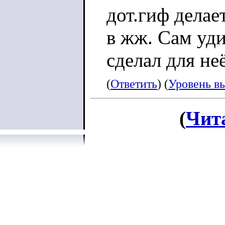
дот.гиф делае
в жж. Сам уди
сделал для не
(
Ответить
) (
Уровень в
(
Чит