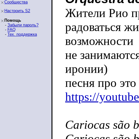
Сообщества
Жители Рио п
Настроить S2
Помощь
радоваться жи
-
Забыли пароль?
-
FAQ
-
Тех. поддержка
возможности
не занимаются
иронии)
песня про это
https://youtu
Cariocas são b
Cariocas são 