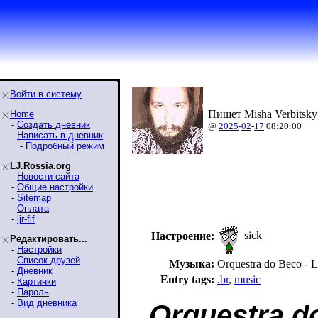
Войти в систему
Пишет Misha Verbitsky
Home
-
Создать дневник
@
2025
-
02
-
17
08:20:00
-
Написать в дневник
-
Подробный режим
LJ.Rossia.org
-
Новости сайта
-
Общие настройки
-
Sitemap
-
Оплата
-
ljr-fif
sick
Настроение:
Редактировать...
-
Настройки
-
Список друзей
Музыка:
Orquestra do Beco 
-
Дневник
Entry tags:
.br
,
music
-
Картинки
-
Пароль
-
Вид дневника
Orquestra d