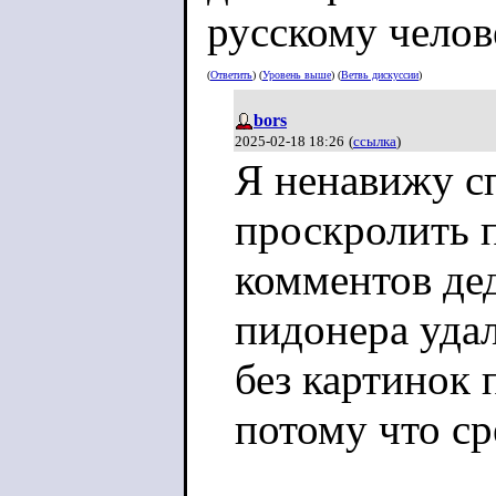
русскому челов
(
Ответить
) (
Уровень выше
) (
Ветвь дискуссии
)
bors
2025-02-18 18:26
(
ссылка
)
Я ненавижу с
проскролить 
комментов де
пидонера удал
без картинок 
потому что ср