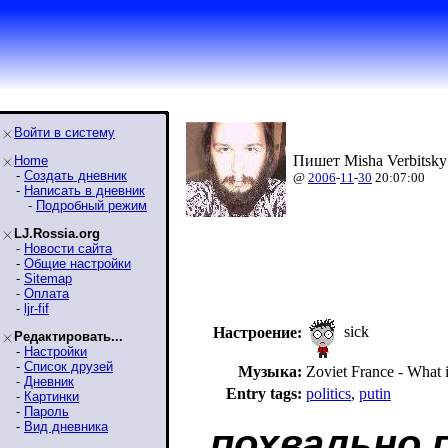
Войти в систему
Пишет Misha Verbitsky
Home
-
Создать дневник
@
2006
-
11
-
30
20:07:00
-
Написать в дневник
-
Подробный режим
LJ.Rossia.org
-
Новости сайта
-
Общие настройки
-
Sitemap
-
Оплата
-
ljr-fif
sick
Настроение:
Редактировать...
-
Настройки
-
Список друзей
Музыка:
Zoviet France - What 
-
Дневник
Entry tags:
politics
,
putin
-
Картинки
-
Пароль
-
Вид дневника
похвально