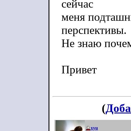
сейчас
меня подташн
перспективы.
Не знаю поче
Привет
(
Доба
xyu