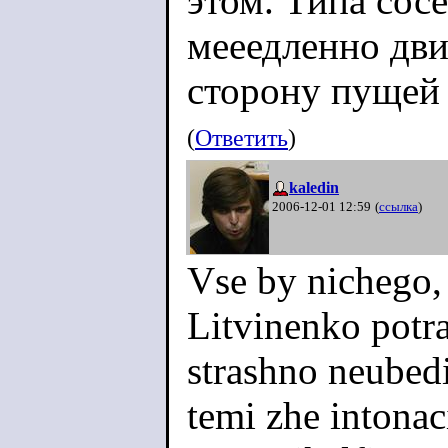
этом. Типа сос
мееедленно дви
сторону пущей 
(
Ответить
)
kaledin
2006-12-01 12:59
(
ссылка
)
Vse by nichego, 
Litvinenko potra
strashno neubedi
temi zhe intonac