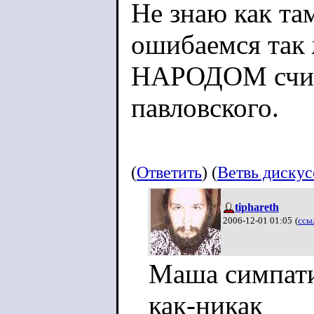
Не знаю как там
ошибаемся так 
НАРОДОМ счита
павловского.
(
Ответить
) (
Ветвь диску
tiphareth
2006-12-01 01:05
(
ссы
Маша симпати
как-никак