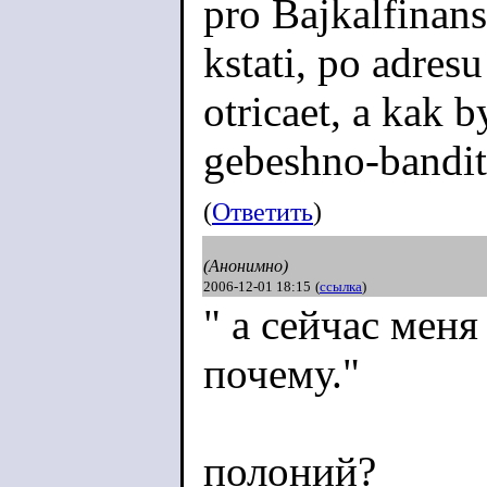
pro Bajkalfinans
kstati, po adres
otricaet, a kak b
gebeshno-bandit
(
Ответить
)
(Анонимно)
2006-12-01 18:15
(
ссылка
)
" а сейчас меня
почему."
полоний?