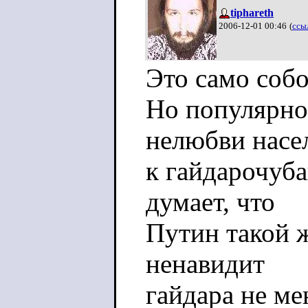
tiphareth
2006-12-01 00:46
(
ссы
Это само собо
Но популярно
нелюбви насе
к гайдарочуба
думает, что
Путин такой ж
ненавидит
гайдара не ме