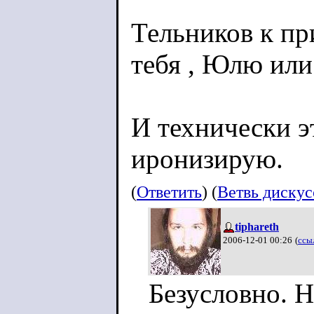
Тельников к пр
тебя , Юлю или
И технически э
иронизирую.
(
Ответить
) (
Ветвь диску
tiphareth
2006-12-01 00:26
(
ссы
Безусловно. Н