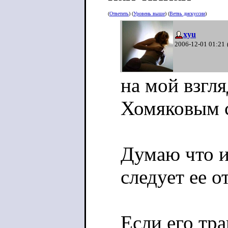
(
Ответить
) (
Уровень выше
) (
Ветвь дискуссии
)
xyu
2006-12-01 01:21
на мой взгля
Хомяковым с
Думаю что и
следует ее о
Если его тра