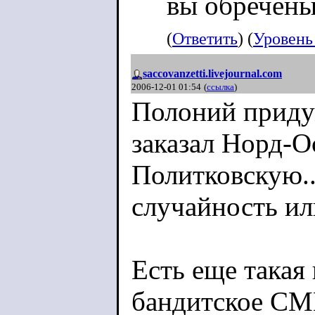
вы обречен
(
Ответить
) (
Уровень
saccovanzetti.livejournal.com
2006-12-01 01:54
(
ссылка
)
Полоний придум
заказал Норд-Ос
Политковскую..
случайность ил
Есть еще такая 
бандитское СМИ