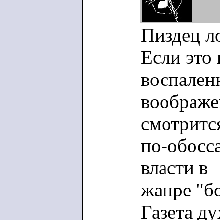
Пиздец л
Если это 
воспален
воображе
смотритс
по-обосс
власти в
жанре "б
Газета д