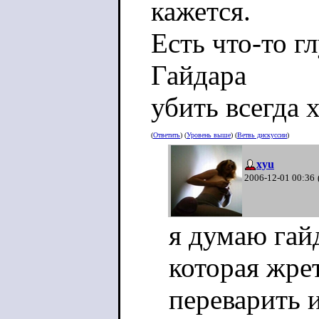
кажется.
Есть что-то г
Гайдара
убить всегда 
(
Ответить
) (
Уровень выше
) (
Ветвь дискуссии
)
xyu
2006-12-01 00:36
я думаю гай
которая жре
переварить 