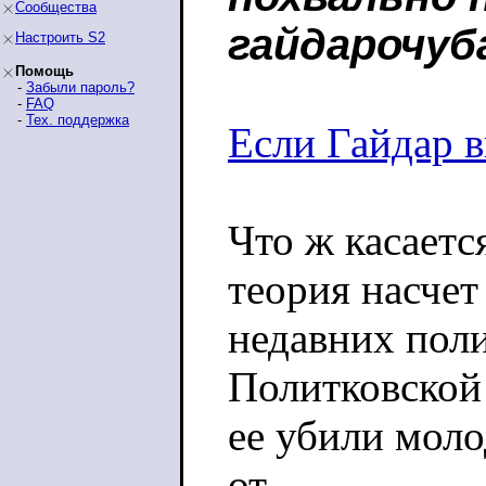
Сообщества
гайдарочуб
Настроить S2
Помощь
-
Забыли пароль?
-
FAQ
-
Тех. поддержка
Если Гайдар 
Что ж касаетс
теория насчет
недавних пол
Политковской 
ее убили мол
от