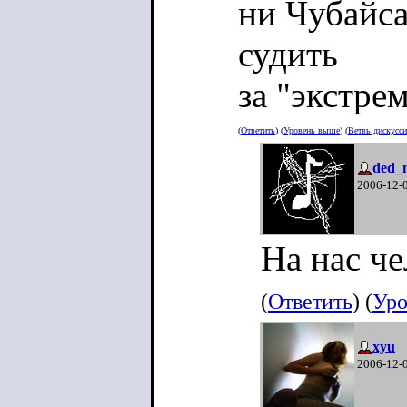
ни Чубайса
судить
за "экстре
(
Ответить
) (
Уровень выше
) (
Ветвь дискусс
ded_
2006-12-
На нас че
(
Ответить
) (
Уро
xyu
2006-12-