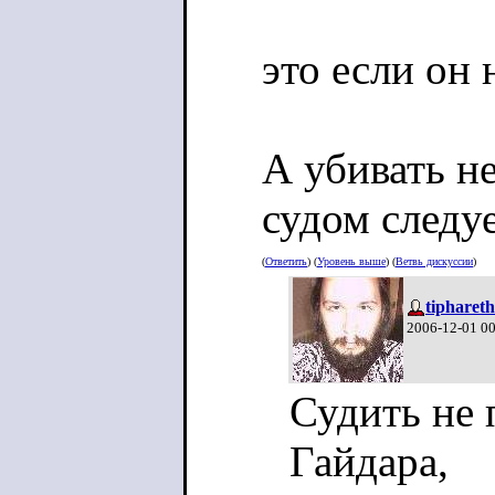
это если он 
А убивать н
судом следуе
(
Ответить
) (
Уровень выше
) (
Ветвь дискуссии
)
tiphareth
2006-12-01 0
Судить не 
Гайдара,