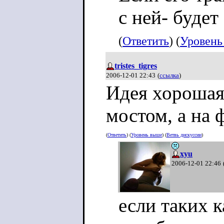
с ней- будет
(
Ответить
) (
Уровень
tristes_tigres
2006-12-01 22:43
(
ссылка
)
Идея хорошая.
мостом, а на 
(
Ответить
) (
Уровень выше
) (
Ветвь дискуссии
)
xyu
2006-12-01 22:46
если таких 