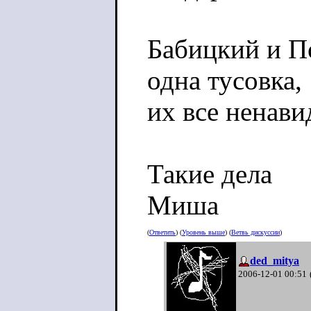
Бабицкий и По
одна тусовка,
их все ненави
Такие дела
Миша
(
Ответить
) (
Уровень выше
) (
Ветвь дискуссии
)
ded_mitya
2006-12-01 00:51