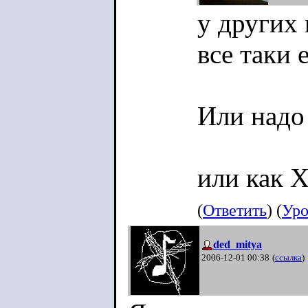
у других 
все таки 
Или надо 
или как 
(
Ответить
) (
Уро
ded_mitya
2006-12-01 00:38
(
ссылка
)