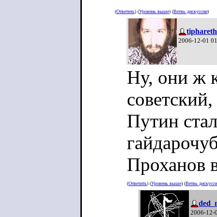
(
Ответить
) (
Уровень выше
) (
Ветвь дискуссии
)
tiphareth
2006-12-01 0
Ну, они ж 
советский,
Путин стал
гайдарочуб
Проханов в
(
Ответить
) (
Уровень выше
) (
Ветвь дискусс
ded_
2006-12-