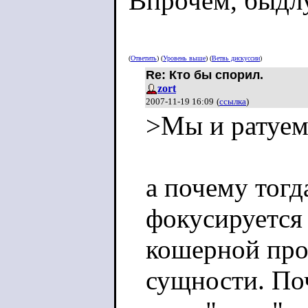
Впрочем, быдлу
(
Ответить
) (
Уровень выше
) (
Ветвь дискуссии
)
Re: Кто бы спорил.
zort
2007-11-19 16:09
(
ссылка
)
>Мы и ратуе
а почему тогд
фокусируется 
кошерной про
сущности. По