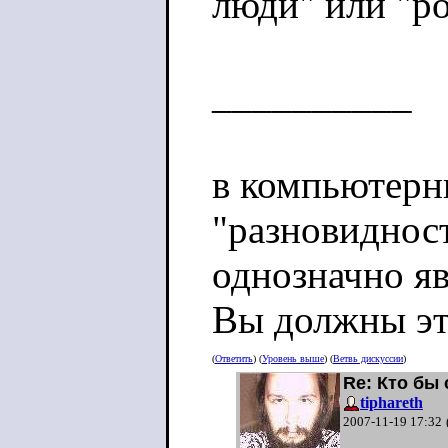
люди" или "р
__________
в компьютерны
"разновидност
однозначно яв
Вы должны это
(
Ответить
) (
Уровень выше
) (
Ветвь дискуссии
)
Re: Кто бы 
tiphareth
2007-11-19 17:32