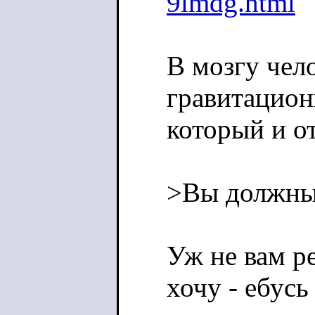
9lmdg.html
В мозгу чело
гравитацион
который и от
>Вы должны 
Уж не вам р
хочу - ебусь