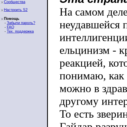
Сообщества
На самом деле
Настроить S2
Помощь
неудавшейся 
-
Забыли пароль?
-
FAQ
-
Тех. поддержка
интеллигенции
ельцинизм - к
реакцией, кот
понимаю, как
можно в здрав
другому инте
То есть звери
Гайдар разру