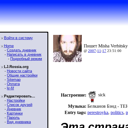
Войти в систему
Пишет Misha Verbitsky
Home
-
Создать дневник
@
2007
-
11
-
17
23:51:00
-
Написать в дневник
-
Подробный режим
LJ.Rossia.org
-
Новости сайта
-
Общие настройки
-
Sitemap
-
Оплата
-
ljr-fif
sick
Настроение:
Редактировать...
-
Настройки
-
Список друзей
Музыка:
Белканов Бэнд - Т
-
Дневник
Entry tags:
perestroyka
,
politics
,
p
-
Картинки
-
Пароль
-
Вид дневника
Эта страна 