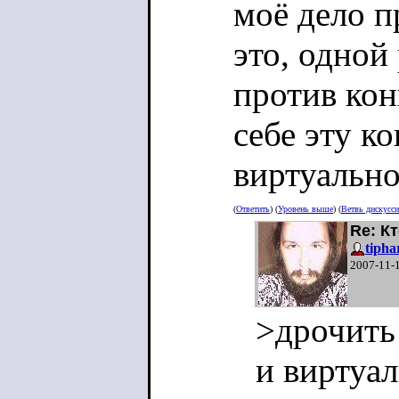
моё дело п
это, одной
против кон
себе эту к
виртуально
(
Ответить
) (
Уровень выше
) (
Ветвь дискусс
Re: К
tipha
2007-11-
>дрочить
и виртуал