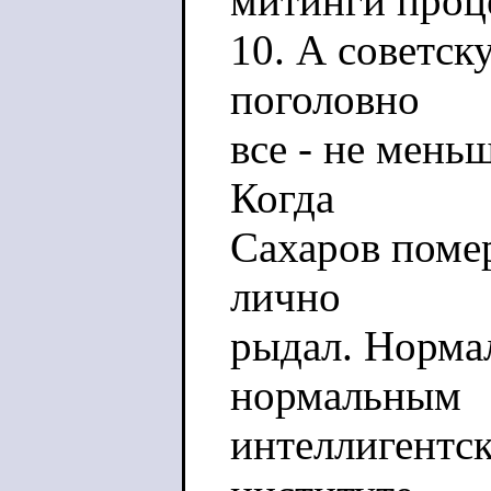
митинги проц
10. А советск
поголовно
все - не мень
Когда
Сахаров поме
лично
рыдал. Норма
нормальным
интеллигентс