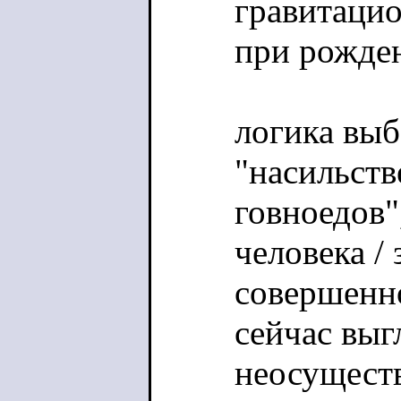
гравитацио
при рожден
логика выб
"насильств
говноедов"
человека /
совершенно
сейчас выг
неосущест