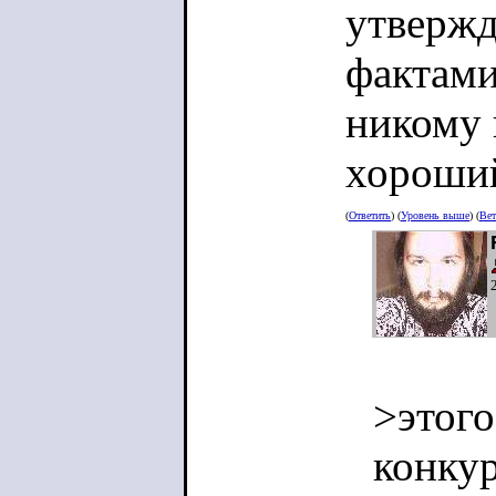
утвержд
фактами
никому 
хороший
(
Ответить
) (
Уровень выше
) (
Вет
>этого
конкур