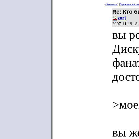
(
Ответить
) (
Уровень выш
Re: Кто б
zort
2007-11-19 18
вы р
Диск
фана
дост
>мое
вы ж