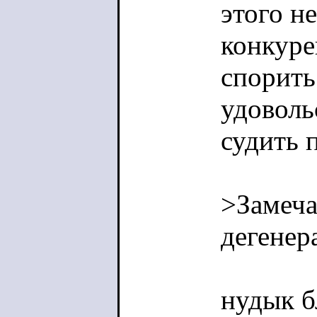
этого н
конкуре
спорить
удоволь
судить 
>Замеча
дегенера
нудык б