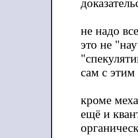
доказатель
не надо вс
это не "на
"спекуляти
cам с этим 
кроме мех
ещё и ква
органическ