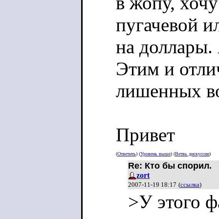
в жопу, хочу
пугачевой и
на доллары. 
Этим и отли
лишенных в
Привет
(
Ответить
) (
Уровень выше
) (
Ветвь дискуссии
)
Re: Кто бы спорил.
zort
2007-11-19 18:17
(
ссылка
)
>У этого ф