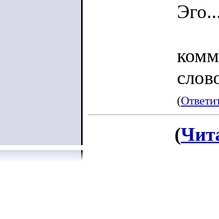
Эго..
комм
слово
(
Ответи
(
Чит