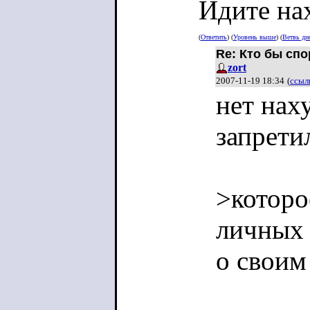
Идите на
(
Ответить
) (
Уровень выше
) (
Ветвь ди
Re: Кто бы спо
zort
2007-11-19 18:34
(
ссыл
нет нах
запрети
>которо
личных 
о своим