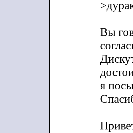
>дурак
Вы гов
соглас
Дискут
достои
я посы
Спаси
Приве