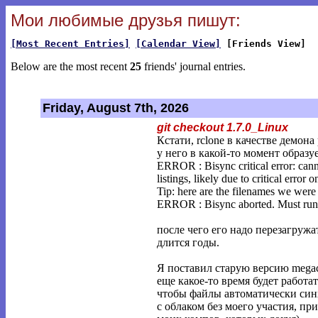
Мои любимые друзья пишут:
[Most Recent Entries]
[Calendar View]
[Friends View]
Below are the most recent
25
friends' journal entries.
Friday, August 7th, 2026
git checkout 1.7.0_Linux
Кстати, rclone в качестве демон
у него в какой-то момент образу
ERROR : Bisync critical error: cann
listings, likely due to critical error o
Tip: here are the filenames we were 
ERROR : Bisync aborted. Must run -
после чего его надо перезагружа
длится годы.
Я поставил старую версию megac
еще какое-то время будет работа
чтобы файлы автоматически си
с облаком без моего участия, при