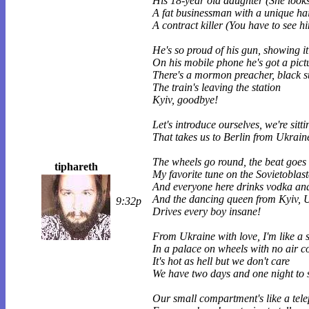
His 18-year old daughter (She look
A fat businessman with a unique hai
A contract killer (You have to see h
He's so proud of his gun, showing i
On his mobile phone he's got a pictu
There's a mormon preacher, black su
The train's leaving the station
Kyiv, goodbye!
Let's introduce ourselves, we're sitti
That takes us to Berlin from Ukrain
The wheels go round, the beat goes 
tiphareth
My favorite tune on the Sovietoblast
And everyone here drinks vodka an
And the dancing queen from Kyiv, 
9:32p
Drives every boy insane!
From Ukraine with love, I'm like a 
In a palace on wheels with no air c
It's hot as hell but we don't care
We have two days and one night to 
Our small compartment's like a tele