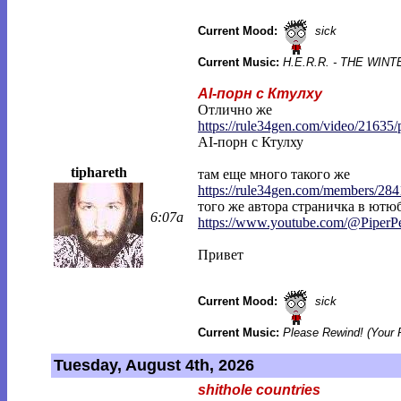
Current Mood:
sick
Current Music:
H.E.R.R. - THE WI
AI-порн с Ктулху
Отлично же
https://rule34gen.com/video/21635/
AI-порн с Ктулху
tiphareth
там еще много такого же
https://rule34gen.com/members/284
того же автора страничка в ютюб
6:07a
https://www.youtube.com/@PiperP
Привет
Current Mood:
sick
Current Music:
Please Rewind! (Your 
Tuesday, August 4th, 2026
shithole countries