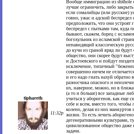
Вообще иммиграцию из shithole c
лучше ограничить, либо закрыть
если сомалийцы (или русские) ус
говно, ужас и адский беспредел
предположить, что они устроят г
беспредел с пытками там, куда 
бывают, скажем, борец с ислам
богохульник из исламской стран
ненавидящий классическую русс
до кучи из сраной вряд ли буду
общество, они скорее будут выст
и Достоевского и пойдут пиздит
исключение, типичный "беженец" 
совершенно ничем не отличается
и его надо гнать нахуй обратно в 
разносчика опасного и неизлечи
их, наверное, можно, но в ближ
(а то и больше) все западные ли
tiphareth
учиться у аборигенов, как еще 
себе и всем, вместо того, чтобы
колено, делая из них манкуртов 
11:32p
жизни. То есть лечить абориген
дегенеративными культурами, ту
цивилизованное общество даже н
задачи.