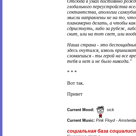
Отсюда в умах постоянно рож
глобального переустройства все
сектантства, апологии самоуби
мысли направлены не на то, чт
планомерно делать, а чтобы как
сдристнуть, либо за рубеж, либо
скит, или на тот свет, или вооб
Наша страна - это беспощадный
здесь очутился, изволь принимать
сломаешься - ты герой на все вре
тебя и нет и не было никогда.''
* * *
Вот так.
Привет
Current Mood:
sick
Current Music:
Pink Floyd - Amsterda
социальная база социалис