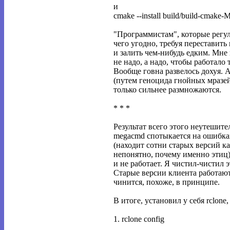
и
cmake --install build/build-cmake-
"Программистам", которые рег
чего угодно, требуя переставить
и залить чем-нибудь едким. Мне
не надо, а надо, чтобы работало т
Вообще говна развелось дохуя. 
(путем геноцида гнойных мразей
только сильнее размножаются.
* * *
Результат всего этого неутешите
megacmd спотыкается на ошибках
(находит сотни старых версий к
непонятно, почему именно этиц), 
и не работает. Я чистил-чистил э
Старые версии клиента работают
чинится, похоже, в принципе.
В итоге, установил у себя rclone
1. rclone config