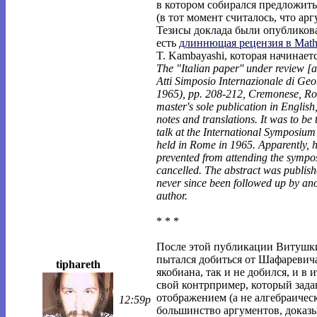
в котором собирался предложить
(в тот момент считалось, что арг
Тезисы доклада были опубликова
есть
длиннющая рецензия в Math
T. Kambayashi, которая начинаетс
The "Italian paper'' under review [a
Atti Simposio Internazionale di Ge
1965), pp. 208-212, Cremonese, Rom
master's sole publication in English
notes and translations. It was to be 
talk at the International Symposiu
held in Rome in 1965. Apparently, 
prevented from attending the sympo
cancelled. The abstract was publis
never since been followed up by ano
author.
* * *
После этой публикации Витушки
пытался добиться от Шафаревича
tiphareth
якобиана, так и не добился, и в 
свой контрпример, который зада
отображением (а не алгебраичес
12:59p
большинство аргументов, доказ