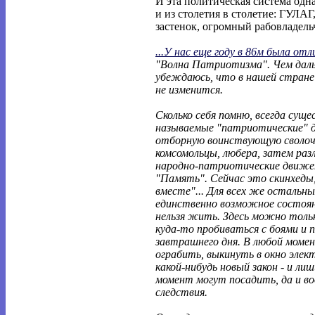
И эта политическая система одна 
и из столетия в столетие: ГУЛАГ
застенок, огромный рабовладель
...У нас еще году в 86м была отл
"Волна Патриотизма". Чем дал
убеждаюсь, что в нашей стране 
не изменится.
Сколько себя помню, всегда сущ
называемые "патриотические" 
отборную воинствующую сволоч
комсомольцы, любера, затем раз
народно-патриотические движе
"Память". Сейчас это скинхеды,
вместе"... Для всех же остальн
единственно возможное состояни
нельзя жить. Здесь можно толь
куда-то пробиваться с боями и 
завтрашнего дня. В любой моме
ограбить, выкинуть в окно эле
какой-нибудь новый закон - и ли
момент могут посадить, да и во
следствия.