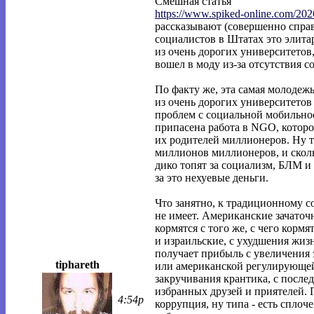
Смешная статья
https://www.spiked-online.com/202
рассказывают (совершенно справ
социалистов в Штатах это элит
из очень дорогих университетов,
вошел в моду из-за отсутствия 
По факту же, эта самая молодеж
из очень дорогих университетов
проблем с социальной мобильнос
припасена работа в NGO, которо
их родителей миллионеров. Ну т
миллионов миллионеров, и скольк
дико топят за социализм, БЛМ и 
за это нехуевые деньги.
Что занятно, к традиционному 
не имеет. Американские зачато
кормятся с того же, с чего корм
и израильские, с ухудшения жиз
получает прибыль с увеличения 
tiphareth
или американской регулирующей
закручивания крантика, с посл
избранных друзей и приятелей. 
4:54p
коррупция, ну типа - есть спло