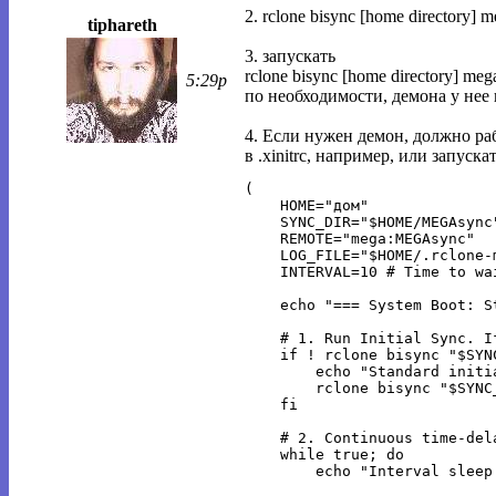
2. rclone bisync [home directory]
tiphareth
3. запускать
rclone bisync [home directory] m
5:29p
по необходимости, демона у нее 
4. Если нужен демон, должно р
в .xinitrc, например, или запускать
(

    HOME="дом"

    SYNC_DIR="$HOME/MEGAsync"
    REMOTE="mega:MEGAsync"

    LOG_FILE="$HOME/.rclone-m
    INTERVAL=10 # Time to wa
    echo "=== System Boot: S
    # 1. Run Initial Sync. I
    if ! rclone bisync "$SYN
        echo "Standard initi
        rclone bisync "$SYNC
    fi

    # 2. Continuous time-dela
    while true; do

        echo "Interval sleep