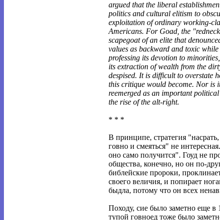
argued that the liberal establishmen
politics and cultural elitism to obsc
exploitation of ordinary working-cl
Americans. For Goad, the "redneck
scapegoat of an elite that denounce
values as backward and toxic while 
professing its devotion to minorities
its extraction of wealth from the dirty 
despised. It is difficult to overstate 
this critique would become. Nor is i
reemerged as an important political
the rise of the alt-right.
* * *
В принципе, стратегия "насрать
говно и смеяться" не интересная
оно само получится". Гоуд не пр
общества, конечно, но он по-друг
библейские пророки, проклинае
своего величия, и попирает ног
быдла, потому что он всех ненав
Походу, сие было заметно еще в 
тупой говноед тоже было заметно