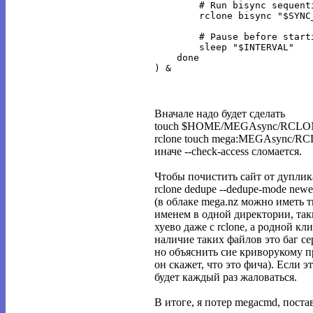
        # Run bisync sequent
        rclone bisync "$SYNC
        # Pause before start
        sleep "$INTERVAL"

    done

Вначале надо будет сделать
touch $HOME/MEGAsync/RCL
rclone touch mega:MEGAsync/
иначе --check-access сломается.
Чтобы почистить сайт от дуплик
rclone dedupe --dedupe-mode ne
(в облаке mega.nz можно иметь 
именем в одной директории, та
хуево даже с rclone, а родной к
наличие таких файлов это баг се
но объяснить сие криворукому 
он скажет, что это фича). Если эт
будет каждый раз жаловаться.
В итоге, я потер megacmd, постав