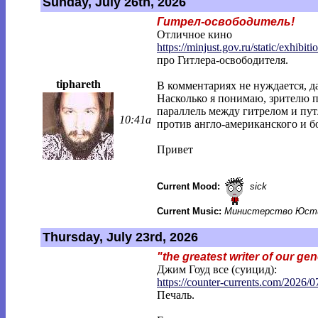
Sunday, July 26th, 2026
Гитрел-освободитель!
Отличное кино
https://minjust.gov.ru/static/exhibitio
про Гитлера-освободителя.
tiphareth
В комментариях не нуждается, да
Насколько я понимаю, зрителю п
параллель между гитрелом и пу
10:41a
против англо-американского и б
Привет
Current Mood:
sick
Current Music:
Министерство Юсти
Thursday, July 23rd, 2026
"the greatest writer of our ge
Джим Гоуд все (суицид):
https://counter-currents.com/2026/0
Печаль.