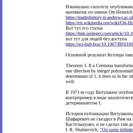
Изначально гипотезу опубликова
математик по имени Ott-Heinrich 
https://mathshistory.st-andrews.ac.
https://en.wikipedia.org/wiki/Ott-He
Вот тут его статья
https://link.springer.com/article/10.
вот тут для людей без доступа
https://sci-hub.box/10.1007/BF016
Основной результат Келлера так
Theorem 3. If a Cremona transformat
one direction by integer polynomial
determinant of 1, it does so in the ot
well.
В 1971-м году Витушкин опубли
контрпример в виде аналитическ
детерминантом 1.
История публикации Витушкина 
Шафаревич не съездил в Рим на
Кастельнуово, и не сделал там д
I. R. Shafarevich,
"On some infinit