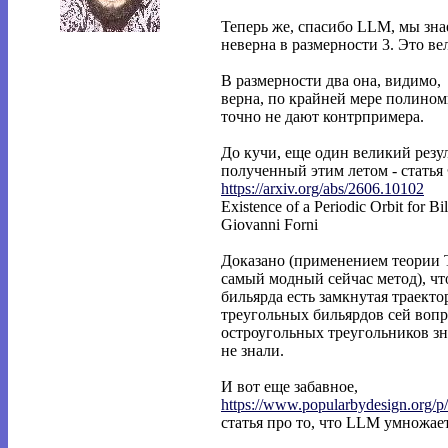
Теперь же, спасибо LLM, мы зна
неверна в размерности 3. Это ве
В размерности два она, видимо,
верна, по крайней мере полино
точно не дают контрпримера.
До кучи, еще один великий резул
полученный этим летом - стать
https://arxiv.org/abs/2606.10102
Existence of a Periodic Orbit for Bi
Giovanni Forni
Доказано (применением теории 
самый модный сейчас метод), чт
бильярда есть замкнутая траекто
треугольных бильярдов сей вопр
остроугольных треугольников зн
не знали.
И вот еще забавное,
https://www.popularbydesign.org/p
статья про то, что LLM умножает