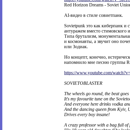
Red Horizon Dreams - Soviet Unio
AI-видео в стиле совиетпанк.
Sovietpunk это как киберпанк и 
антуражем вместо стимовского и
Типа брутализм, монументальна
и космонавты, а звучит оно поч
или Зодиак.
Но концепт, конечно, истеричес
напомнило мне песню группы Rot 
https://www.youtube.com/watch?
SOVIETOBLASTER
The wheels go round, the beat goes 
It's my favourite tune on the Sovieto
And everyone here drinks vodka an
And the dancing queen from Kyiv, 
Drives every boy insane!
A crazy professor with a bag full of