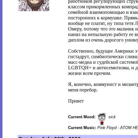
работников регулирующих струк
классом прикормленных компрад
семейной взаимопомощью и вза
посторонних к кормушке. Прямых
вообще не платят, ну типа тетя
Омеру, потому что это мальчик 
нанял на непыльную работу ее в
диплом из очень дорогого униве
Собственно, будущее Америки эт
гистадрут, симбиотически слив
масс-медиа и судейской системой
LGBTQH+ и антисемитизма, и д
жизни всем прочим.
Я, конечно, коммунист и мизантр
меня перебор.
Привет
Current Mood:
sick
Current Music:
Pink Floyd - ATOM 