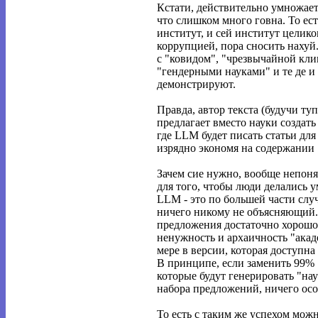
Кстати, действительно умножает
что слишком много говна. То ес
институт, и сей институт целик
коррупцией, пора сносить нахуй
с "ковидом", "чрезвычайной кли
"гендерными науками" и те де и 
демонстрируют.
Правда, автор текста (будучи т
предлагает вместо науки создат
где LLM будет писать статьи дл
изрядно экономя на содержании 
Зачем сие нужно, вообще непоня
для того, чтобы люди делались у
LLM - это по большей части слу
ничего никому не объясняющий.
предложения достаточно хорошо
ненужность и архаичность "акад
мере в версии, которая доступн
В принципе, если заменить 99%
которые будут генерировать "на
набора предложений, ничего осо
То есть с таким же успехом мож