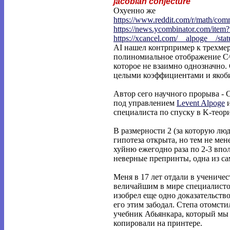
jacobian conjecture
Охуенно же
https://www.reddit.com/r/math/co
https://news.ycombinator.com/item
https://xcancel.com/__alpoge__/stat
AI нашел контрпример к трехмер
полиномиальное отображение C^
которое не взаимно однозначно. 
целыми коэффициентами и якоби
Автор сего научного прорыва - C
под управлением
Levent Alpoge
специалиста по спуску в K-теор
В размерности 2 (за которую лю
гипотеза открыта, но тем не мен
хуйню ежегодно раза по 2-3 вп
неверные препринты, одна из с
Меня в 17 лет отдали в учениче
величайшим в мире специалистом
изобрел еще одно доказательство
его этим забодал. Степа отомсти
учебник Абьянкара, который мы
копировали на принтере.