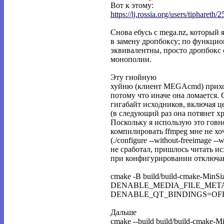
Вот к этому:
https://lj.rossia.org/users/tiphareth/2
Снова ебусь с mega.nz, который 
в замену дропбоксу; по функцио
эквивалентны, просто дропбокс 
монополии.
Эту гнойную
хуйню (клиент MEGAcmd) приход
потому что иначе она ломается. 
гигабайт исходников, включая це
(в следующий раз она потянет хр
Поскольку я использую это говн
компилировать ffmpeg мне не хоч
(./configure --without-freeimage --
не сработал, пришлось читать 
при конфигурировании отключа
cmake -B build/build-cmake-
DENABLE_MEDIA_FILE_META
DENABLE_QT_BINDINGS=OFF
Дальше
cmake --build build/build-cmake-M