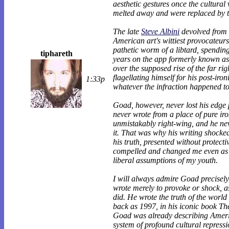
aesthetic gestures once the cultural
melted away and were replaced by t
The late
Steve Albini
devolved from 
American art's wittiest provocateurs
pathetic worm of a libtard, spending
tiphareth
years on the app formerly known as
over the supposed rise of the far rig
flagellating himself for his post-iron
1:33p
whatever the infraction happened to
Goad, however, never lost his edge 
never wrote from a place of pure ir
unmistakably right-wing, and he ne
it. That was why his writing shocke
his truth, presented without protect
compelled and changed me even as I 
liberal assumptions of my youth.
I will always admire Goad precisel
wrote merely to provoke or shock, as
did. He wrote the truth of the world 
back as 1997, in his iconic book T
Goad was already describing Ameri
system of profound cultural repress