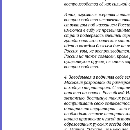
воспроизводства её как сильной
Итак, огромные жертвы и лишен
воспроизводства человеконенав
структуры под названием Росси
имеются в виду не чрезвычайные 
страна подверглась внешней агре
грандиозная экологическая катас
идет о каждом божьем дне на вс
Россия, увы, не воспроизводится.
России на такое согласен, кроме 
существуют другие, не столь ва
воспроизводства.
4. Завоёвывая и подчиняя себе з
Московия разрослась до размеро
исходную территорию. С воцаре
царство назвалось Российской 
экспансию, достигнув таких раз
воспринимать свою великоватост
обширность территории - это ещ
необходимо великое историческо
начала присвоение чужой истор
образованных русских всегда был
К. Маркса: "Россия, не имеющая 