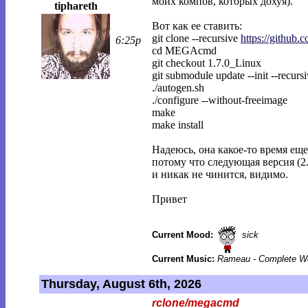
моих компов, которых дохуя).
tiphareth
Вот как ее ставить:
git clone --recursive
https://githu
6:25p
cd MEGAcmd
git checkout 1.7.0_Linux
git submodule update --init --recurs
./autogen.sh
./configure --without-freeimage
make
make install
Надеюсь, она какое-то время еще
потому что следующая версия (2
и никак не чинится, видимо.
Привет
Current Mood:
sick
Current Music:
Rameau - Complete Wo
Thursday, August 6th, 2026
rclone/megacmd