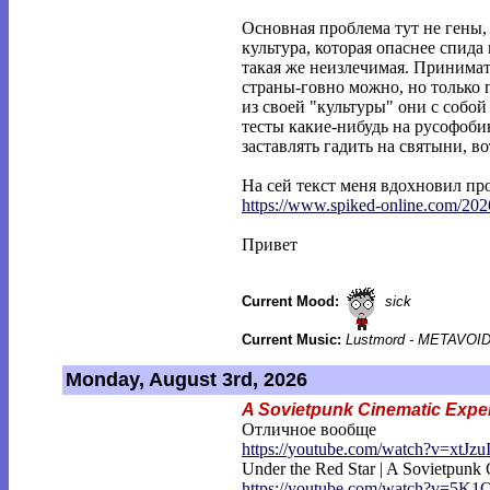
Основная проблема тут не гены,
культура, которая опаснее спида
такая же неизлечимая. Принима
страны-говно можно, но только 
из своей "культуры" они с собой
тесты какие-нибудь на русофоб
заставлять гадить на святыни, во
На сей текст меня вдохновил пр
https://www.spiked-online.com/202
Привет
Current Mood:
sick
Current Music:
Lustmord - METAVOI
Monday, August 3rd, 2026
A Sovietpunk Cinematic Expe
Отличное вообще
https://youtube.com/watch?v=xtJzu
Under the Red Star | A Sovietpunk
https://youtube.com/watch?v=5K1