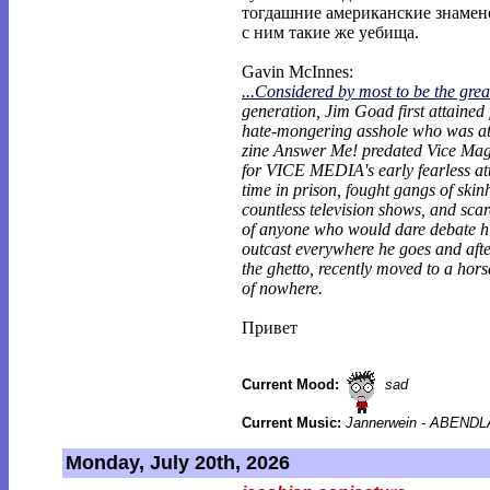
тогдашние американские знамен
с ним такие же уебища.
Gavin McInnes:
...Considered by most to be the grea
generation, Jim Goad first attained
hate-mongering asshole who was at
zine Answer Me! predated Vice Mag
for VICE MEDIA's early fearless att
time in prison, fought gangs of ski
countless television shows, and scare
of anyone who would dare debate h
outcast everywhere he goes and after
the ghetto, recently moved to a hors
of nowhere.
Привет
Current Mood:
sad
Current Music:
Jannerwein - ABEND
Monday, July 20th, 2026