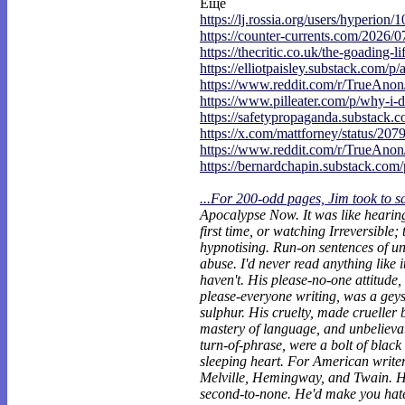
Еще
https://lj.rossia.org/users/hyperion/1
https://counter-currents.com/2026/0
https://thecritic.co.uk/the-goading-li
https://elliotpaisley.substack.com/p/
https://www.reddit.com/r/TrueAno
https://www.pilleater.com/p/why-i-d
https://safetypropaganda.substack.c
https://x.com/mattforney/status/207
https://www.reddit.com/r/TrueAno
https://bernardchapin.substack.com/p
...For 200-odd pages, Jim took to s
Apocalypse Now. It was like heari
first time, or watching Irreversible;
hypnotising. Run-on sentences of un
abuse. I'd never read anything like it.
haven't. His please-no-one attitude, 
please-everyone writing, was a geys
sulphur. His cruelty, made crueller 
mastery of language, and unbelievab
turn-of-phrase, were a bolt of black
sleeping heart. For American writers
Melville, Hemingway, and Twain. His
second-to-none. He'd make you hat