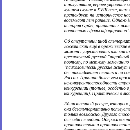
и получившая, вернее укравшая с
лучшем случае в XVIII веке, тем н
претендует на историческое нас
восемьсот лет раньше. Однако М
история Орды, пришитая к исто
полностью сфальсифицирована"
Об отсутствии иной альтернат
Бжезинский ещё в брежневские 
может существовать или как им
пресловутый русский "народный
поэтому, по меткому замечанию
"психологически русские живут 
дел накладывает печать и на с
России. Причина более чем прос
неконкурентоспособности стран
конкуренции (точнее, особенно в
конкуренции). Практически в лю
Единственный ресурс, которым 
она безальтернативно пользуетс
только возможно. Другого спосо
для себя не видит. Одержимость
противостояла и противостоит
давнишнего комплекса неполноц