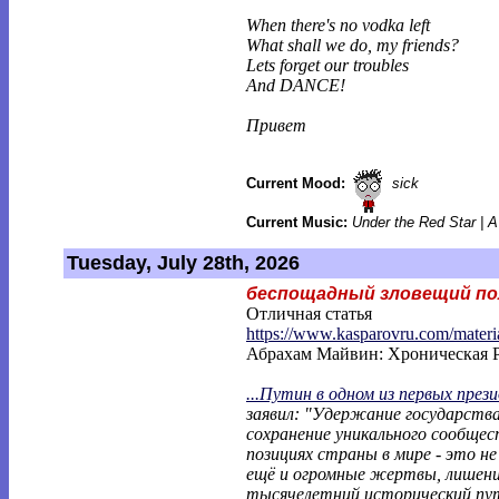
When there's no vodka left
What shall we do, my friends?
Lets forget our troubles
And DANCE!
Привет
Current Mood:
sick
Current Music:
Under the Red Star | 
Tuesday, July 28th, 2026
беспощадный зловещий по
Отличная статья
https://www.kasparovru.com/materi
Абрахам Майвин: Хроническая 
...Путин в одном из первых през
заявил: "Удержание государств
сохранение уникального сообщес
позициях страны в мире - это н
ещё и огромные жертвы, лишени
тысячелетний исторический пут