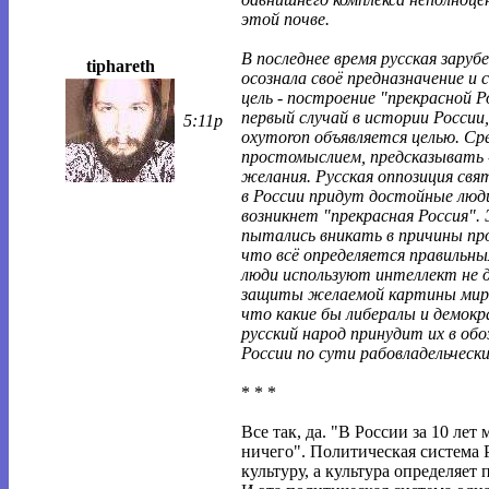
этой почве.
В последнее время русская заруб
tiphareth
осознала своё предназначение и 
цель - построение "прекрасной Р
первый случай в истории России,
5:11p
oxymoron объявляется целью. С
простомыслием, предсказывать -
желания. Русская оппозиция свят
в России придут достойные люди
возникнет "прекрасная Россия". 
пытались вникать в причины пр
что всё определяется правильн
люди используют интеллект не д
защиты желаемой картины мира
что какие бы либералы и демокр
русский народ принудит их в об
России по сути рабовладельческ
* * *
Все так, да. "В России за 10 лет 
ничего". Политическая система 
культуру, а культура определяет