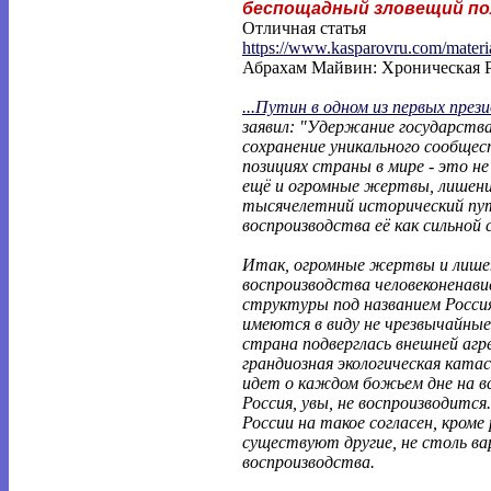
беспощадный зловещий по
Отличная статья
https://www.kasparovru.com/materi
Абрахам Майвин: Хроническая 
...Путин в одном из первых през
заявил: "Удержание государств
сохранение уникального сообщес
позициях страны в мире - это н
ещё и огромные жертвы, лишени
тысячелетний исторический пут
воспроизводства её как сильной
Итак, огромные жертвы и лишен
воспроизводства человеконенав
структуры под названием Росси
имеются в виду не чрезвычайные 
страна подверглась внешней агре
грандиозная экологическая катас
идет о каждом божьем дне на вс
Россия, увы, не воспроизводится.
России на такое согласен, кроме 
существуют другие, не столь ва
воспроизводства.