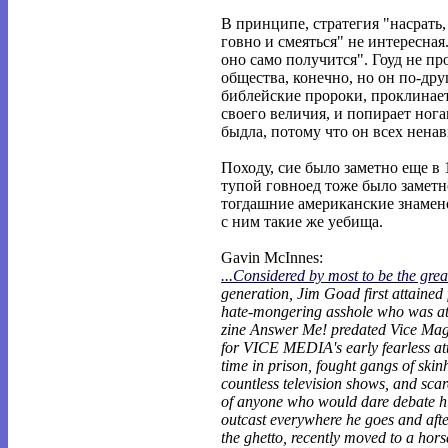
В принципе, стратегия "насрать
говно и смеяться" не интересная
оно само получится". Гоуд не пр
общества, конечно, но он по-друг
библейские пророки, проклинае
своего величия, и попирает ног
быдла, потому что он всех ненав
Походу, сие было заметно еще в 
тупой говноед тоже было заметно
тогдашние американские знамен
с ним такие же уебища.
Gavin McInnes:
...Considered by most to be the grea
generation, Jim Goad first attained
hate-mongering asshole who was at
zine Answer Me! predated Vice Mag
for VICE MEDIA's early fearless att
time in prison, fought gangs of ski
countless television shows, and scare
of anyone who would dare debate h
outcast everywhere he goes and after
the ghetto, recently moved to a hors