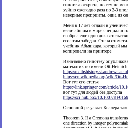
гипотеза открыта, но тем не мен
хуйню ежегодно раза по 2-3 вп
неверные препринты, одна из с
Меня в 17 лет отдали в учениче
величайшим в мире специалистом
изобрел еще одно доказательство
его этим забодал. Степа отомсти
учебник Абьянкара, который мы
копировали на принтере.
Изначально гипотезу опубликова
математик по имени Ott-Heinrich 
https://mathshistory.st-andrews.ac.
https://en.wikipedia.org/wiki/Ott-He
Вот тут его статья
https://link.springer.com/article/10.
вот тут для людей без доступа
https://sci-hub.box/10.1007/BF016
Основной результат Келлера так
Theorem 3. If a Cremona transformat
one direction by integer polynomial