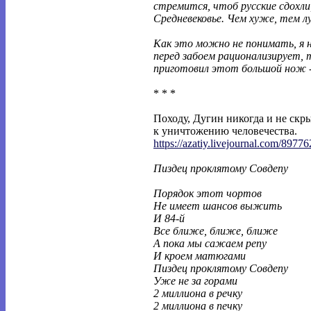
стремится, чтоб русские сдохли
Средневековье. Чем хуже, тем л
Как это можно не понимать, я н
перед забоем рационализирует, 
приготовил этот большой нож -
* * *
Походу, Дугин никогда и не скры
к уничтожению человечества.
https://azatiy.livejournal.com/89776
Пиздец проклятому Совдепу
Порядок этот чортов
Не имеет шансов выжить
И 84-й
Все ближе, ближе, ближе
А пока мы сажаем репу
И кроем матюгами
Пиздец проклятому Совдепу
Уже не за горами
2 миллиона в речку
2 миллиона в печку