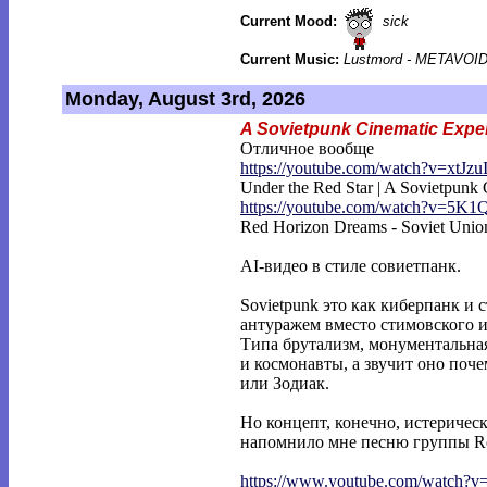
Current Mood:
sick
Current Music:
Lustmord - METAVOI
Monday, August 3rd, 2026
A Sovietpunk Cinematic Expe
Отличное вообще
https://youtube.com/watch?v=xtJzu
Under the Red Star | A Sovietpunk
https://youtube.com/watch?v=5K1
Red Horizon Dreams - Soviet Unio
AI-видео в стиле совиетпанк.
Sovietpunk это как киберпанк и 
антуражем вместо стимовского и
Типа брутализм, монументальна
и космонавты, а звучит оно поч
или Зодиак.
Но концепт, конечно, истеричес
напомнило мне песню группы Rot 
https://www.youtube.com/watch?