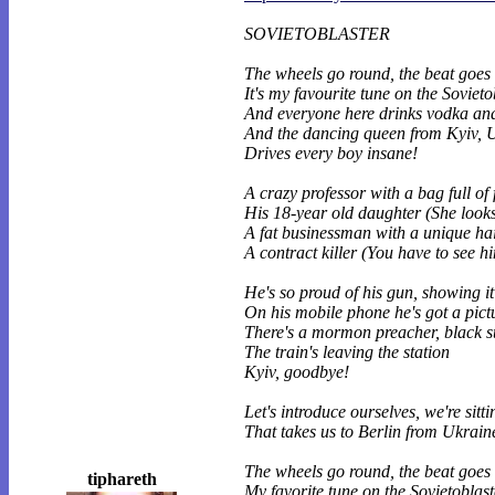
SOVIETOBLASTER
The wheels go round, the beat goes 
It's my favourite tune on the Sovieto
And everyone here drinks vodka an
And the dancing queen from Kyiv, 
Drives every boy insane!
A crazy professor with a bag full of
His 18-year old daughter (She look
A fat businessman with a unique hai
A contract killer (You have to see h
He's so proud of his gun, showing i
On his mobile phone he's got a pictu
There's a mormon preacher, black su
The train's leaving the station
Kyiv, goodbye!
Let's introduce ourselves, we're sitti
That takes us to Berlin from Ukrain
The wheels go round, the beat goes 
tiphareth
My favorite tune on the Sovietoblast