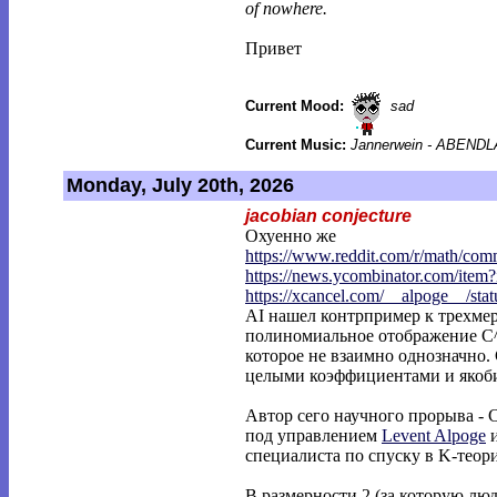
of nowhere.
Привет
Current Mood:
sad
Current Music:
Jannerwein - ABEND
Monday, July 20th, 2026
jacobian conjecture
Охуенно же
https://www.reddit.com/r/math/co
https://news.ycombinator.com/item
https://xcancel.com/__alpoge__/stat
AI нашел контрпример к трехмер
полиномиальное отображение C^
которое не взаимно однозначно. 
целыми коэффициентами и якоби
Автор сего научного прорыва - C
под управлением
Levent Alpoge
специалиста по спуску в K-теор
В размерности 2 (за которую лю