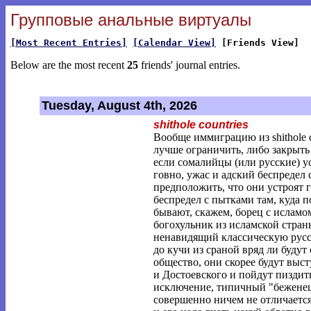
Групповые анальные виртуалы
[Most Recent Entries]
[Calendar View]
[Friends View]
Below are the most recent
25
friends' journal entries.
Tuesday, August 4th, 2026
shithole countries
Вообще иммиграцию из shithole c
лучше ограничить, либо закрыть
если сомалийцы (или русские) ус
говно, ужас и адский беспредел
предположить, что они устроят г
беспредел с пытками там, куда 
бывают, скажем, борец с ислам
богохульник из исламской стран
ненавидящий классическую русс
до кучи из сраной вряд ли буду
общество, они скорее будут выст
и Достоевского и пойдут пиздит
исключение, типичный "беженец" 
совершенно ничем не отличается