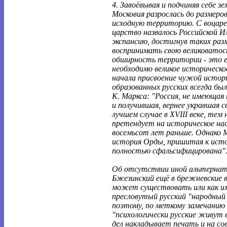
4. Завоёвывая и подчиняя себе з
Московия разрослась до размеро
исходную территорию. С воцаре
царство назвалось Российской 
экспансию, достигнув таких раз
воспринимать свою великоватост
обширность территории - это ещ
необходимо великое историческо
начала присвоение чужой истор
образованных русских всегда был
К. Маркса: "Россия, не имеющая 
и получившая, вернее укравшая с
лучшем случае в XVIII веке, тем н
претендует на историческое нас
восемьсот лет раньше. Однако М
история Орды, пришитая к исто
полностью сфальсифицирована"
Об отсутствии иной альтернат
Бжезинский ещё в брежневские 
может существовать или как им
пресловутый русский "народный
поэтому, по меткому замечанию
"психологически русские живут 
дел накладывает печать и на с