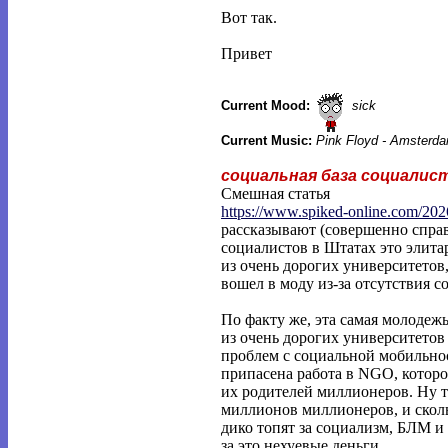
Вот так.
Привет
Current Mood:
sick
Current Music:
Pink Floyd - Amsterda
социальная база социалис
Смешная статья
https://www.spiked-online.com/202
рассказывают (совершенно справ
социалистов в Штатах это элит
из очень дорогих университетов,
вошел в моду из-за отсутствия 
По факту же, эта самая молодеж
из очень дорогих университетов
проблем с социальной мобильнос
припасена работа в NGO, которо
их родителей миллионеров. Ну т
миллионов миллионеров, и скольк
дико топят за социализм, БЛМ и 
за это нехуевые деньги.