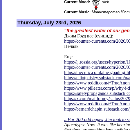
Current Mood:
sick
Current Music:
Министерство Юсти
Thursday, July 23rd, 2026
"the greatest writer of our ge
Джим Гоуд все (суицид):
https://counter-currents.com/2026/0
Печаль.
Еще
https://lj.rossia.org/users/hyperion/1
https://counter-currents.com/2026/0
https://thecritic.co.uk/the-goading-li
https://elliotpaisley.substack.com/p/
https://www.reddit.com/r/TrueAno
https://www.pilleater.com/p/why-i-d
https://safetypropaganda.substack.c
https://x.com/mattforney/status/207
https://www.reddit.com/r/TrueAno
https://bernardchapin.substack.com/p
...For 200-odd pages, Jim took to s
Apocalypse Now. It was like heari
first time, or watching Irreversible;