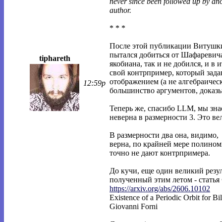
never since been followed up by ano
author.
* * *
После этой публикации Витушки
пытался добиться от Шафаревича
tiphareth
якобиана, так и не добился, и в 
свой контрпример, который зада
отображением (а не алгебраичес
12:59p
большинство аргументов, доказ
Теперь же, спасибо LLM, мы зна
неверна в размерности 3. Это ве
В размерности два она, видимо,
верна, по крайней мере полино
точно не дают контрпримера.
До кучи, еще один великий резул
полученный этим летом - стать
https://arxiv.org/abs/2606.10102
Existence of a Periodic Orbit for Bi
Giovanni Forni