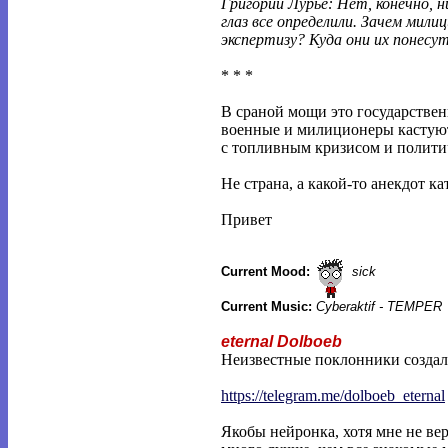
Григорий Лурье: Нет, конечно, н
глаз все определили. Зачем мил
экспертизу? Куда они их понесу
* * *
В сраной мощи это государствен
военные и милиционеры кастуют
с топливным кризисом и полити
Не страна, а какой-то анекдот ка
Привет
Current Mood:
sick
Current Music:
Cyberaktif - TEMPER
eternal Dolboeb
Неизвестные поклонники создал
https://telegram.me/dolboeb_eternal
Якобы нейронка, хотя мне не ве