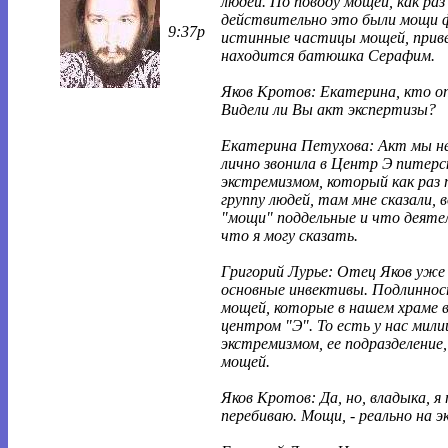
людей. По поводу мощей, как раз 
действительно это были мощи ф
9:37p
истинные частицы мощей, привез
находится батюшка Серафим.
Яков Кротов: Екатерина, кто оп
Видели ли Вы акт экспертизы?
Екатерина Петухова: Акт мы не
лично звонила в Центр Э питерск
экстремизмом, который как раз 
группу людей, там мне сказали, в
"мощи" поддельные и что деятел
что я могу сказать.
Григорий Лурье: Отец Яков уже 
основные инвективы. Подлиннос
мощей, которые в нашем храме 
центром "Э". То есть у нас милиц
экстремизмом, ее подразделение
мощей.
Яков Кротов: Да, но, владыка, я
перебиваю. Мощи, - реально на э