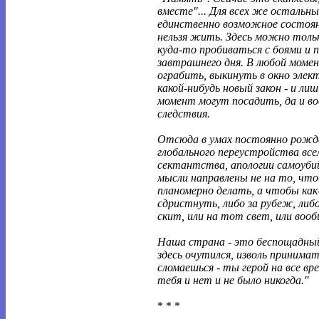
вместе"... Для всех же остальн
единственно возможное состояни
нельзя жить. Здесь можно толь
куда-то пробиваться с боями и 
завтрашнего дня. В любой моме
ограбить, выкинуть в окно эле
какой-нибудь новый закон - и ли
момент могут посадить, да и во
следствия.
Отсюда в умах постоянно рож
глобального переустройства все
сектантства, апологии самоуби
мысли направлены не на то, чт
планомерно делать, а чтобы как
сдристнуть, либо за рубеж, либо
скит, или на тот свет, или вооб
Наша страна - это беспощадный
здесь очутился, изволь принимать
сломаешься - ты герой на все вре
тебя и нет и не было никогда.''
* * *