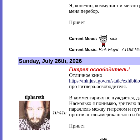
Я, конечно, коммунист и мизантр
меня перебор.
Привет
Current Mood:
sick
Current Music:
Pink Floyd - ATOM 
Sunday, July 26th, 2026
Гитрел-освободитель!
Отличное кино
https://minjust.gov.ru/static/exhibitio
про Гитлера-освободителя.
tiphareth
В комментариях не нуждается, да
Насколько я понимаю, зрителю п
параллель между гитрелом и пу
10:41a
против англо-американского и б
Привет