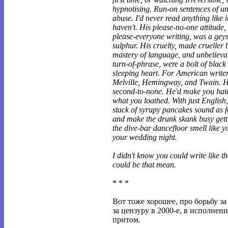
hypnotising. Run-on sentences of un
abuse. I'd never read anything like it.
haven't. His please-no-one attitude, 
please-everyone writing, was a geys
sulphur. His cruelty, made crueller 
mastery of language, and unbelievab
turn-of-phrase, were a bolt of black
sleeping heart. For American writers
Melville, Hemingway, and Twain. His
second-to-none. He'd make you hat
what you loathed. With just English
stack of syrupy pancakes sound as f
and make the drunk skank busy gett
the dive-bar dancefloor smell like 
your wedding night.
I didn't know you could write like th
could be that mean.
* * *
Вот тоже хорошее, про борьбу за
за цензуру в 2000-е, в исполнен
притом.