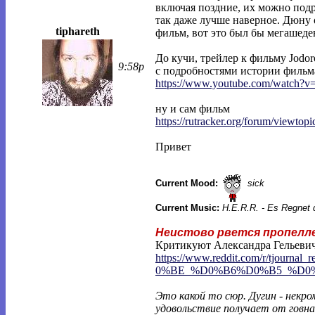
включая поздние, их можно подр
так даже лучше наверное. Дюну 
tiphareth
фильм, вот это был бы мегашеде
До кучи, трейлер к фильму Jodo
9:58p
с подробностями истории фильм
https://www.youtube.com/watch?
ну и сам фильм
https://rutracker.org/forum/viewtopi
Привет
Current Mood:
sick
Current Music:
H.E.R.R. - Es Regnet
Неистово рвется пропелл
Критикуют Александра Гельеви
https://www.reddit.com/r/tjournal_r
0%BE_%D0%B6%D0%B5_%D0
Это какой то сюр. Дугин - некр
удовольствие получает от говна