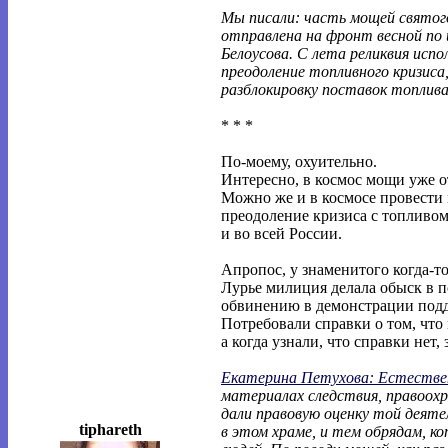
Мы писали: часть мощей святого
отправлена на фронт весной по
Белоусова. С лета реликвия испо
преодоление топливного кризиса,
разблокировку поставок топлива
* * *
По-моему, охуительно.
Интересно, в космос мощи уже 
Можно же и в космосе провести 
преодоление кризиса с топливом
и во всей России.
Апропос, у знаменитого когда-т
Лурье милиция делала обыск в 
обвинению в демонстрации под
Потребовали справки о том, что
а когда узнали, что справки нет, 
Екатерина Петухова: Естествен
материалах следствия, правоох
дали правовую оценку той деяте
tiphareth
в этом храме, и тем обрядам, к