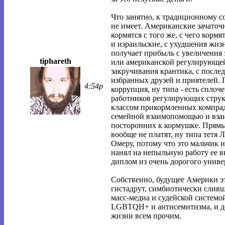
Что занятно, к традиционному 
не имеет. Американские зачато
кормятся с того же, с чего корм
и израильские, с ухудшения жиз
получает прибыль с увеличения 
tiphareth
или американской регулирующей
закручивания крантика, с посл
избранных друзей и приятелей. 
4:54p
коррупция, ну типа - есть спло
работников регулирующих струк
классом прикормленных компрад
семейной взаимопомощью и вза
посторонних к кормушке. Прямых
вообще не платят, ну типа тетя
Омеру, потому что это мальчик 
нанял на непыльную работу ее в
диплом из очень дорогого униве
Собственно, будущее Америки эт
гистадрут, симбиотически слив
масс-медиа и судейской системой
LGBTQH+ и антисемитизма, и д
жизни всем прочим.