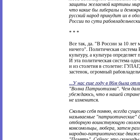
защиты желаемой картины мира
что какие бы либералы и демокр
русский народ принудит их в об
России по сути рабовладельческ
* * *
Все так, да. "В России за 10 лет 
ничего". Политическая система 
культуру, а культура определяет
И эта политическая система одна 
и из столетия в столетие: ГУЛАГ
застенок, огромный рабовладель
...У нас еще году в 86м была отл
"Волна Патриотизма". Чем дал
убеждаюсь, что в нашей стране 
не изменится.
Сколько себя помню, всегда сущ
называемые "патриотические" 
отборную воинствующую сволоч
комсомольцы, любера, затем раз
народно-патриотические движе
"Память". Сейчас это скинхеды,