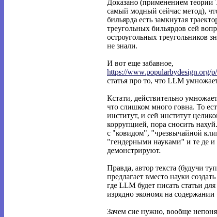
Доказано (применением теории 
самый модный сейчас метод), чт
бильярда есть замкнутая траекто
треугольных бильярдов сей вопр
остроугольных треугольников зн
не знали.
И вот еще забавное,
https://www.popularbydesign.org/p
статья про то, что LLM умножает
Кстати, действительно умножает
что слишком много говна. То ес
институт, и сей институт целик
коррупцией, пора сносить нахуй
с "ковидом", "чрезвычайной кли
"гендерными науками" и те де и 
демонстрируют.
Правда, автор текста (будучи т
предлагает вместо науки создат
где LLM будет писать статьи дл
изрядно экономя на содержании 
Зачем сие нужно, вообще непоня