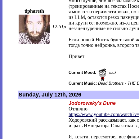
много лучше, чем все знакомые
(тренированные на текстах Носик
tiphareth
я много экспериментировал, но
из LLM, остаются резко пахнущи
ни крути ее; возможно, из-за це
12:51p
незацензуренные не сильно лучш
Если новый Носик будет такой ж
тогда точно нейронка, второго та
Привет
Current Mood:
sick
Current Music:
Dead Brothers - THE
Sunday, July 12th, 2026
Jodorowsky's Dune
Отлично
https://www.youtube.com/watch?v
Ходоровский рассказывает, как 
играть Императора Галактики в
Я, кстати, пересмотрел все фил