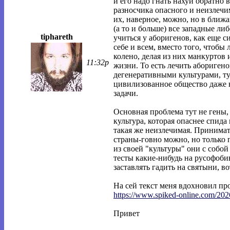
и его надо гнать нахуй обратно в 
разносчика опасного и неизлечи
их, наверное, можно, но в ближ
(а то и больше) все западные ли
tiphareth
учиться у аборигенов, как еще 
себе и всем, вместо того, чтобы
колено, делая из них манкуртов 
11:32p
жизни. То есть лечить абориген
дегенеративными культурами, ту
цивилизованное общество даже н
задачи.
Основная проблема тут не гены,
культура, которая опаснее спида
такая же неизлечимая. Принима
страны-говно можно, но только 
из своей "культуры" они с собой
тесты какие-нибудь на русофоб
заставлять гадить на святыни, во
На сей текст меня вдохновил пр
https://www.spiked-online.com/202
Привет