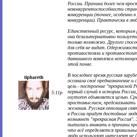
России. Причина более чем прос
неконкурентоспособности стран
конкуренции (точнее, особенно в
конкуренции). Практически в лю
Единственный ресурс, которым 
она безальтернативно пользуетс
только возможно. Другого спосо
для себя не видит. Одержимость
противостояла и противостоит
давнишнего комплекса неполноц
этой почве.
В последнее время русская заруб
tiphareth
осознала своё предназначение и 
цель - построение "прекрасной Р
первый случай в истории России,
5:11p
oxymoron объявляется целью. С
простомыслием, предсказывать -
желания. Русская оппозиция свят
в России придут достойные люди
возникнет "прекрасная Россия". 
пытались вникать в причины пр
что всё определяется правильн
люди используют интеллект не д