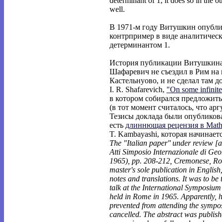
determinant of 1, it does so in the ot
well.
В 1971-м году Витушкин опубли
контрпример в виде аналитическ
детерминантом 1.
История публикации Витушкина 
Шафаревич не съездил в Рим на
Кастельнуово, и не сделал там д
I. R. Shafarevich,
"On some infinit
в котором собирался предложить
(в тот момент считалось, что арг
Тезисы доклада были опубликова
есть
длиннющая рецензия в Math
T. Kambayashi, которая начинаетс
The "Italian paper'' under review [a
Atti Simposio Internazionale di Ge
1965), pp. 208-212, Cremonese, Rom
master's sole publication in English
notes and translations. It was to be 
talk at the International Symposiu
held in Rome in 1965. Apparently, 
prevented from attending the sympo
cancelled. The abstract was publis