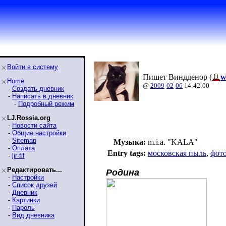
Войти в систему
Пишет Виндденор (
w
Home
@
2009
-
02
-
06
14:42:00
-
Создать дневник
-
Написать в дневник
-
Подробный режим
LJ.Rossia.org
-
Новости сайта
-
Общие настройки
-
Sitemap
Музыка:
m.i.a. "KALA"
-
Оплата
Entry tags:
московская пыль
,
фот
-
ljr-fif
Редактировать...
Родина
-
Настройки
-
Список друзей
-
Дневник
-
Картинки
-
Пароль
-
Вид дневника