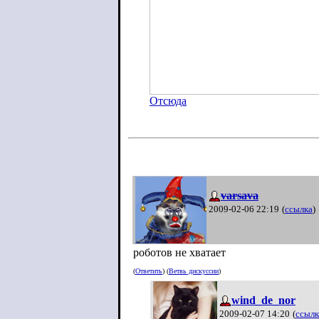
Отсюда
varsava
2009-02-06 22:19
(
ссылка
)
роботов не хватает
(
Ответить
) (
Ветвь дискуссии
)
wind_de_nor
2009-02-07 14:20
(
ссылк