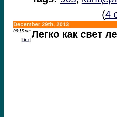
(
4 
December 29th, 2013
06:15 pm
Легко как свет л
[
Link
]