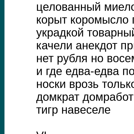
целованный миело
корыт коромысло 
украдкой товарны
качели анекдот п
нет рубля но вос
и где едва-едва п
носки врозь толь
домкрат домрабо
тигр навеселе