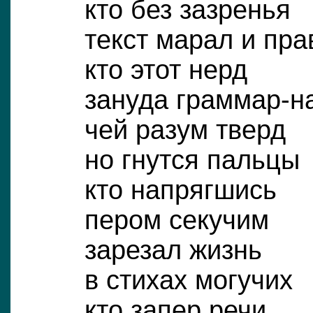
кто без зазренья
текст марал и пра
кто этот нерд
зануда граммар-н
чей разум тверд
но гнутся пальцы
кто напрягшись
пером секучим
зарезал жизнь
в стихах могучих
кто запер речи