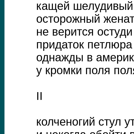
кащей шелудивый
осторожный женат
не верится остуди
придаток петлюра
однажды в америк
у кромки поля по
II
колченогий стул у