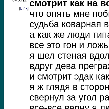
04:05 pm
смотрит как на в
[
Link
]
что опять мне поб
судьба коварная 
а как же люди тип
все это гон и лож
я шел стеная вдо
вдруг дева прегра
и смотрит эдак ка
я ж глядя в сторо
свернул за угол р
все-все верну я л