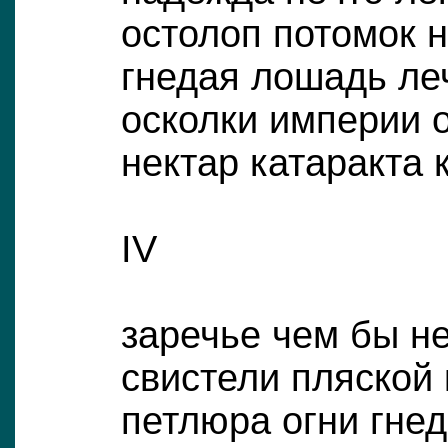
остолоп потомок н
гнедая лошадь ле
осколки империи 
нектар катаракта 
IV
заречье чем бы н
свистели пляской
петлюра огни гне