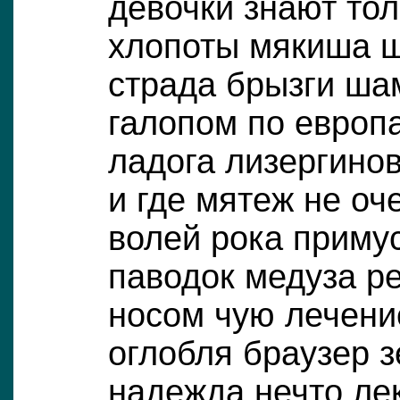
девочки знают то
хлопоты мякиша ш
страда брызги ша
галопом по европ
ладога лизергино
и где мятеж не оч
волей рока приму
паводок медуза р
носом чую лечени
оглобля браузер 
надежда нечто ле