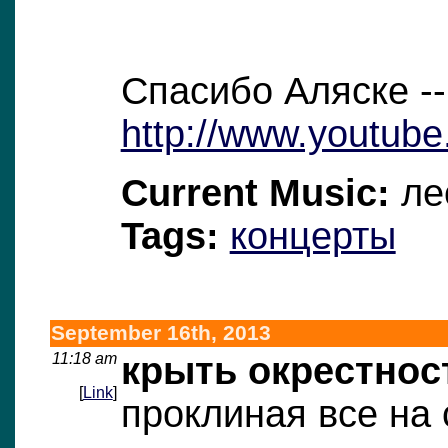
Спасибо Аляске --
http://www.youtube
Current Music:
ле
Tags:
концерты
September 16th, 2013
11:18 am
крыть окрестнос
[
Link
]
проклиная все на 