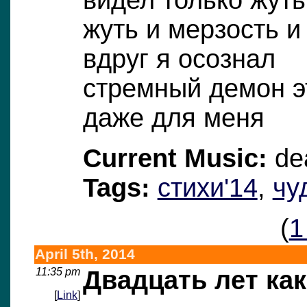
жуть и мерзость и
вдруг я осознал
стремный демон э
даже для меня
Current Music:
dea
Tags:
стихи'14
,
чу
(
1
April 5th, 2014
11:35 pm
Двадцать лет как
[
Link
]