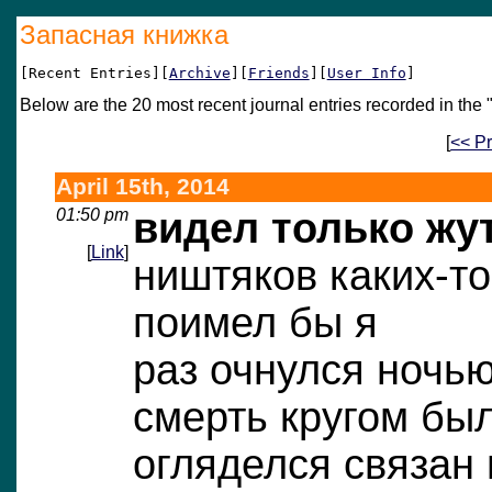
Запасная книжка
[Recent Entries][
Archive
][
Friends
][
User Info
]
Below are the 20 most recent journal entries recorded in the 
[
<< Pr
April 15th, 2014
01:50 pm
видел только жу
[
Link
]
ништяков каких-то
поимел бы я
раз очнулся ночь
смерть кругом бы
огляделся связан