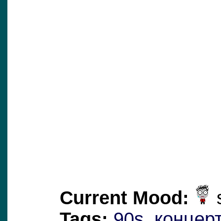
Current Mood:
Tags:
90s
,
концер