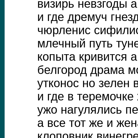
визирь невзгоды а
и где дремуч гнез
чюрленис сифили
млечный путь тун
копыта кривится а
белгород драма м
утконос но зелен 
и где в теремочке
ужо нагулялись п
а все тот же и же
клоповник винегр