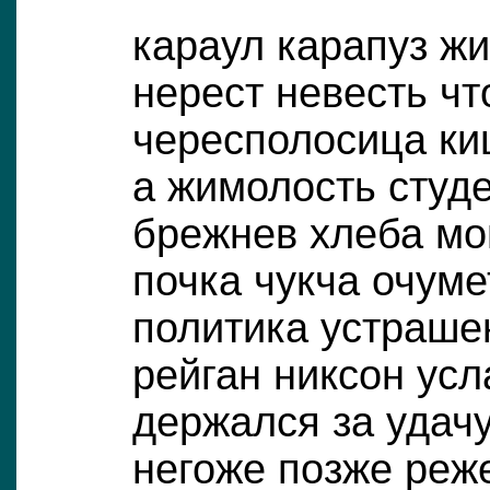
караул карапуз ж
нерест невесть чт
чересполосица ки
а жимолость студ
брежнев хлеба мо
почка чукча очуме
политика устраше
рейган никсон усл
держался за удач
негоже позже реж