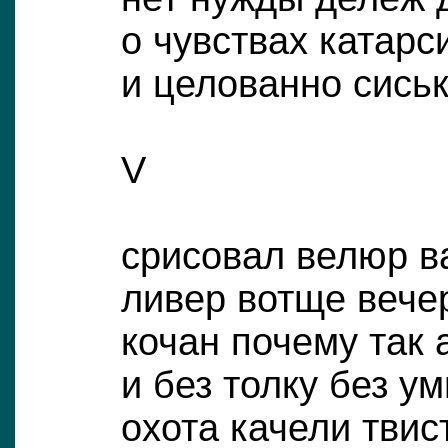
о чувствах катарс
и целованно сись
V
срисовал велюр в
ливер вотще вече
кочан почему так 
и без толку без у
охота качели твис