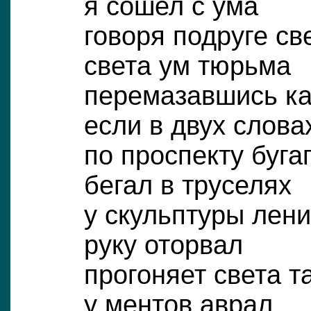
я сошел с ума
говоря подруге св
света ум тюрьма
перемазавшись к
если в двух слова
по проспекту буга
бегал в труселях
у скульптуры лен
руку оторвал
прогоняет света т
у ментов аврал