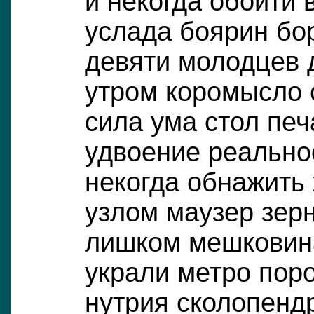
и некогда обойти 
услада боярин бо
девяти молодцев 
утром коромысло
сила ума стол печ
удвоение реально
некогда обнажить
узлом маузер зер
лишком мешковин
украли метро пор
нутрия сколопенд