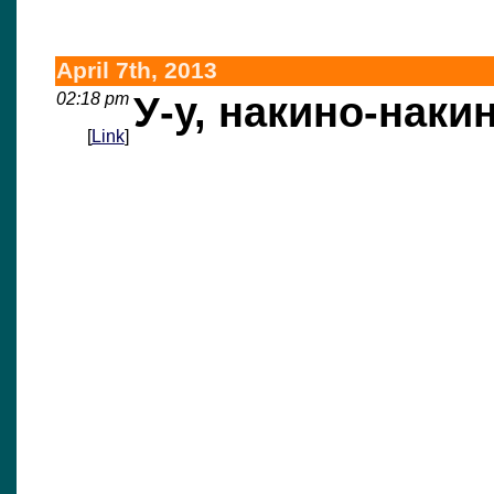
April 7th, 2013
02:18 pm
У-у, накино-наки
[
Link
]