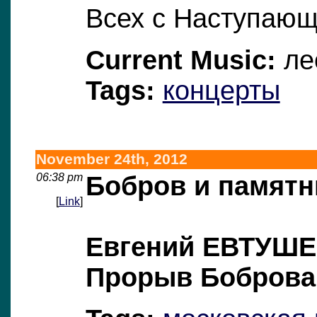
Всех с Наступающ
Current Music:
ле
Tags:
концерты
November 24th, 2012
06:38 pm
Бобров и памятн
[
Link
]
Евгений ЕВТУШ
Прорыв Боброва