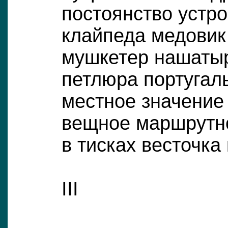
постоянство устр
клайпеда медовик
мушкетер нашаты
петлюра португал
местное значение
вещное маршрутно
в тисках весточка
III