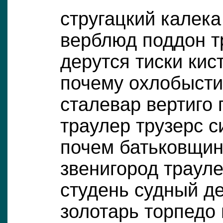
стругацкий калека
верблюд поддон т
дерутся тиски кис
почему охлобысти
сталевар вертиго 
траулер трузерс 
почем батьковщин
звенигород трауле
студень судный д
золотарь торпедо