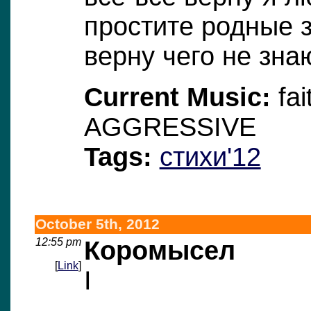
простите родные 
верну чего не зна
Current Music:
fai
AGGRESSIVE
Tags:
стихи'12
October 5th, 2012
12:55 pm
Коромысел
[
Link
]
I