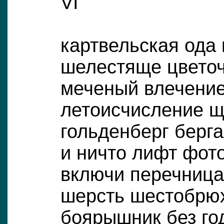
VI
картвельская ода
шелестяще цветоч
меченый влечени
летоисчисление 
гольденберг берг
и ничто лифт фот
включи перечница
шерсть шестобрю
боярышник без го