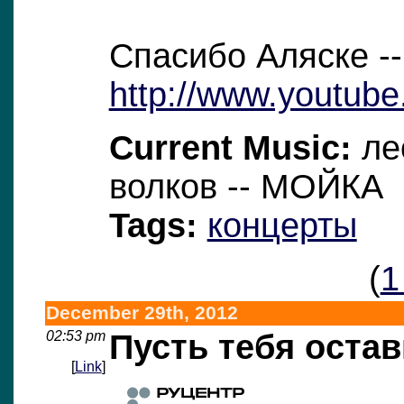
Спасибо Аляске --
http://www.youtube
Current Music:
ле
волков -- МОЙКА
Tags:
концерты
(
1
December 29th, 2012
02:53 pm
Пусть тебя остав
[
Link
]