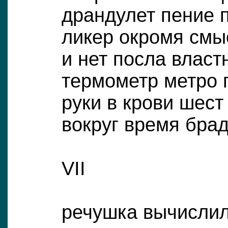
драндулет пение 
ликер окромя смы
и нет посла власт
термометр метро 
руки в крови шест
вокруг время бра
VII
речушка вычисли