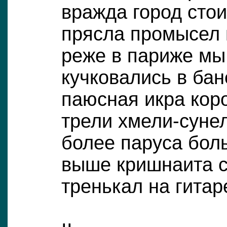
вражда город сто
прясла промысел
реже в париже мы
кучковались в ба
паюсная икра кор
трели хмели-суне
более паруса бол
выше кришнаита 
тренькал на гита