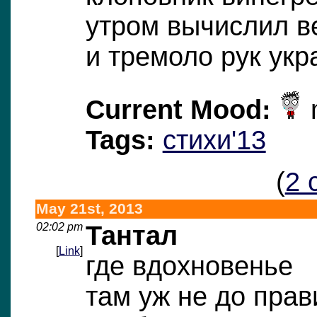
утром вычислил в
и тремоло рук укр
Current Mood:
m
Tags:
стихи'13
(
2 
May 21st, 2013
02:02 pm
Тантал
[
Link
]
где вдохновенье
там уж не до прав