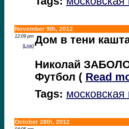
Tags:
московская
November 9th, 2012
12:09 pm
Дом в тени кашт
[
Link
]
Николай ЗАБОЛ
Футбол
(
Read mo
Tags:
московская
October 28th, 2012