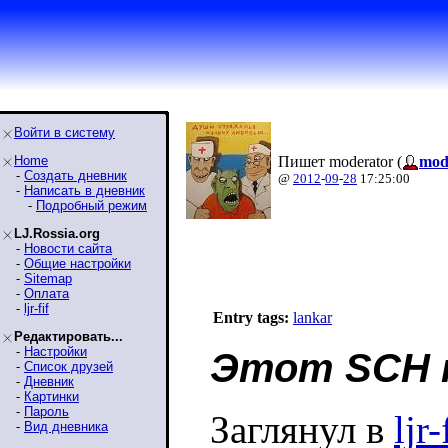
Войти в систему
Home
Пишет moderator (
mod
-
Создать дневник
@
2012
-
09
-
28
17:25:00
-
Написать в дневник
-
Подробный режим
LJ.Rossia.org
-
Новости сайта
-
Общие настройки
-
Sitemap
-
Оплата
-
ljr-fif
Entry tags:
lankar
Редактировать...
-
Настройки
Этот SCH 
-
Список друзей
-
Дневник
-
Картинки
-
Пароль
Заглянул в
ljr-
-
Вид дневника