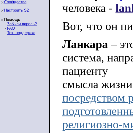
Сообщества
человека -
lan
Настроить S2
Помощь
Вот, что он п
-
Забыли пароль?
-
FAQ
-
Тех. поддержка
Ланкара
– эт
система, напр
пациенту
смысла жизни
посредством 
подготовленн
религиозно-м