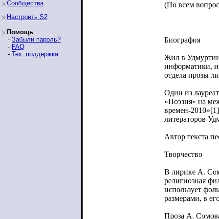
Сообщества
(По всем вопрос
Настроить S2
Помощь
-
Забыли пароль?
Биография
-
FAQ
-
Тех. поддержка
Жил в Удмуртии
информатики, и
отдела прозы ли
Один из лауреа
«Поэзия» на ме
времен-2010»[1
литераторов Уд
Автор текста п
Творчество
В лирике А. Со
религиозная фил
использует фол
размерами, в ег
Проза А. Сомова