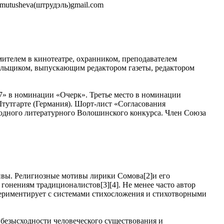
amutusheva(штрудэль)gmail.com
ителем в кинотеатре, охранником, преподавателем
альщиком, выпускающим редактором газеты, редактором
7» в номинации «Очерк». Третье место в номинации
тутгарте (Германия). Шорт-лист «Согласования
родного литературного Волошинского конкурса. Член Союза
ивы. Религиозные мотивы лирики Сомова[2]и его
 гонениям традиционалистов[3][4]. Не менее часто автор
ериментирует с системами стихосложения и стихотворными
в безысходности человеческого существования и