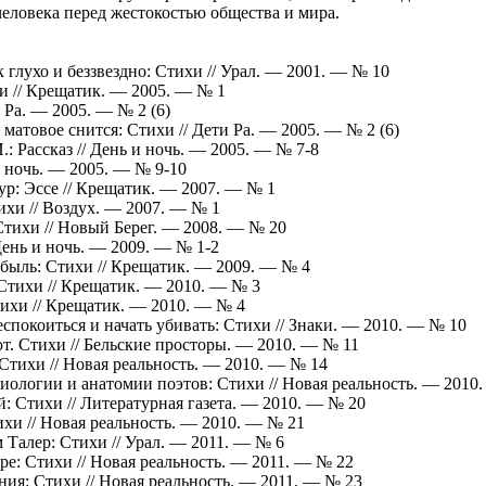
еловека перед жестокостью общества и мира.
к глухо и беззвездно: Стихи // Урал. — 2001. — № 10
и // Крещатик. — 2005. — № 1
и Ра. — 2005. — № 2 (6)
е матовое снится: Стихи // Дети Ра. — 2005. — № 2 (6)
: Рассказ // День и ночь. — 2005. — № 7-8
и ночь. — 2005. — № 9-10
р: Эссе // Крещатик. — 2007. — № 1
ихи // Воздух. — 2007. — № 1
Стихи // Новый Берег. — 2008. — № 20
 День и ночь. — 2009. — № 1-2
ебыль: Стихи // Крещатик. — 2009. — № 4
 Стихи // Крещатик. — 2010. — № 3
тихи // Крещатик. — 2010. — № 4
еспокоиться и начать убивать: Стихи // Знаки. — 2010. — № 10
т. Стихи // Бельские просторы. — 2010. — № 11
 Стихи // Новая реальность. — 2010. — № 14
иологии и анатомии поэтов: Стихи // Новая реальность. — 2010
й: Стихи // Литературная газета. — 2010. — № 20
ихи // Новая реальность. — 2010. — № 21
Талер: Стихи // Урал. — 2011. — № 6
ре: Стихи // Новая реальность. — 2011. — № 22
ния: Стихи // Новая реальность. — 2011. — № 23