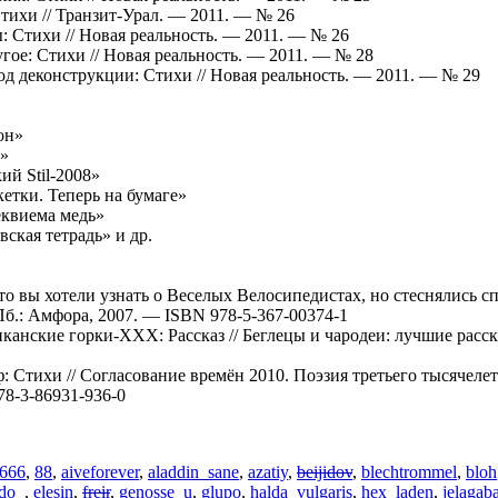
тихи // Транзит-Урал. — 2011. — № 26
: Стихи // Новая реальность. — 2011. — № 26
гое: Стихи // Новая реальность. — 2011. — № 28
д деконструкции: Стихи // Новая реальность. — 2011. — № 29
он»
»
ий Stil-2008»
етки. Теперь на бумаге»
еквиема медь»
ская тетрадь» и др.
то вы хотели узнать о Веселых Велосипедистах, но стеснялись сп
б.: Амфора, 2007. — ISBN 978-5-367-00374-1
анские горки-ХХХ: Расcказ // Беглецы и чародеи: лучшие расск
 Стихи // Согласование времён 2010. Поэзия третьего тысячелети
78-3-86931-936-0
666
,
88
,
aiveforever
,
aladdin_sane
,
azatiy
,
beijidov
,
blechtrommel
,
bloh
do_
,
elesin
,
freir
,
genosse_u
,
glupo
,
halda_vulgaris
,
hex_laden
,
jelagaba