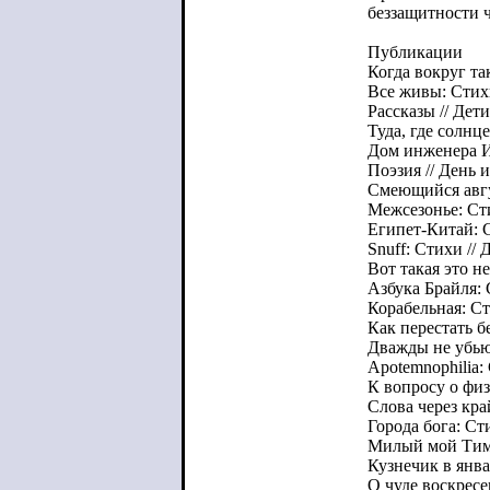
беззащитности ч
Публикации
Когда вокруг та
Все живы: Стих
Рассказы // Дет
Туда, где солнц
Дом инженера И.
Поэзия // День 
Смеющийся авгу
Межсезонье: Ст
Египет-Китай: 
Snuff: Стихи //
Вот такая это н
Азбука Брайля:
Корабельная: С
Как перестать б
Дважды не убью
Apotemnophilia:
К вопросу о физ
Слова через кра
Города бога: Ст
Милый мой Тим 
Кузнечик в янва
О чуде воскресе