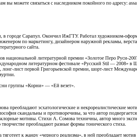
ам вы можете связаться с наследником покойного по адресу: ass
, в городе Сарапул. Окончил ИжГТУ. Работал художником-оформ
нженером по маркетингу, дизайнером наружной рекламы, верст
тературного сайта.
тов национальной литературной премии «Золотое Перо Руси-200
ждународном литературном фестивале «Русский Stil — 2008» в Ш
], лонг-лист первой Григорьевской премии, шорт-лист Междуна
муртии.
есни группы «Корни» — «Ей везет».
мова преобладают эсхатологические и некрореалистические мот
ософия скандальны и противоречивы, за что автор подвергается
ьклорные мотивы. Стихи А. Сомова техничны, автор много эксп
о творчестве преобладают разные формы тонического стиха.
 тяготеет к жанру «черного реализма», в ней преобладает моти