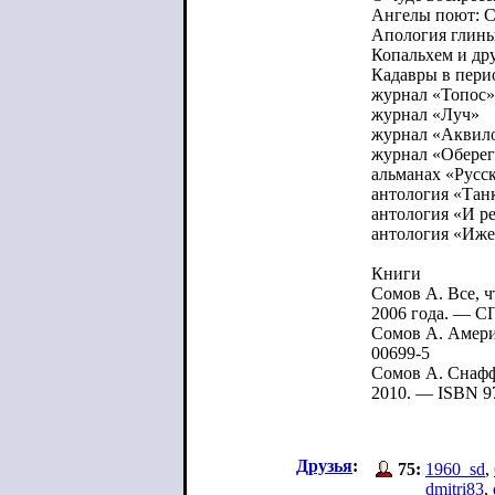
Ангелы поют: С
Апология глины
Копальхем и дру
Кадавры в перио
журнал «Топос»
журнал «Луч»
журнал «Аквил
журнал «Оберег
альманах «Русск
антология «Танк
антология «И р
антология «Ижев
Книги
Сомов А. Все, ч
2006 года. — СП
Сомов А. Америк
00699-5
Сомов А. Снафф:
2010. — ISBN 9
Друзья
:
75:
1960_sd
,
dmitri83
,