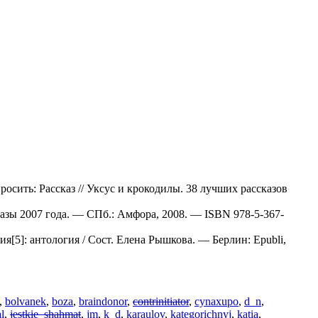
росить: Рассказ // Уксус и крокодилы. 38 лучших рассказов
азы 2007 года. — СПб.: Амфора, 2008. — ISBN 978-5-367-
я[5]: антология / Сост. Елена Рышкова. — Берлин: Epubli,
,
bolvanek
,
boza
,
braindonor
,
contrinitiator
,
cynaxupo
,
d_n
,
l
,
jestkie_shahmat
,
jm
,
k_d
,
karaulov
,
kategorichnyj
,
katia
,