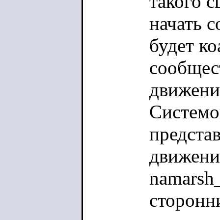
такого с
начать с
будет к
сообще
движени
Системо
предста
движени
namarsh_
сторонн