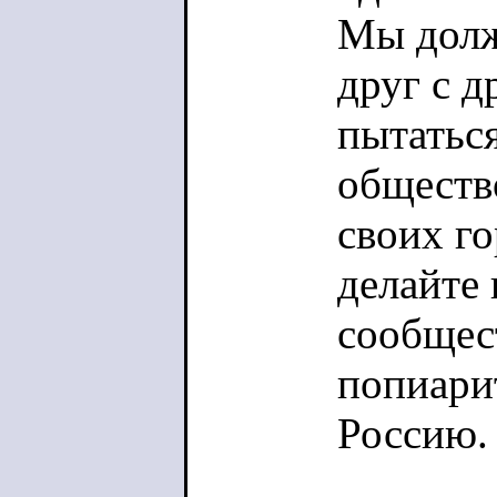
Мы долж
друг с д
пытатьс
обществ
своих г
делайте
сообщес
попиари
Россию.