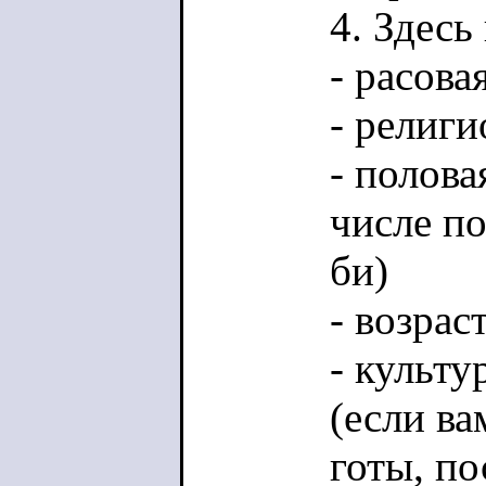
4. Здесь
- расов
- религ
- полова
числе по
би)
- возра
- культ
(если ва
готы, по