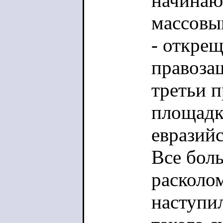
начинаю
массовы
- открещ
правоза
третьи п
площадк
евразий
Все бол
расколо
наступи