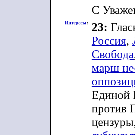
С Уваже
Интересы
:
23:
Глас
Россия
,
Свобода
марш не
оппозиц
Единой 
против 
цензуры