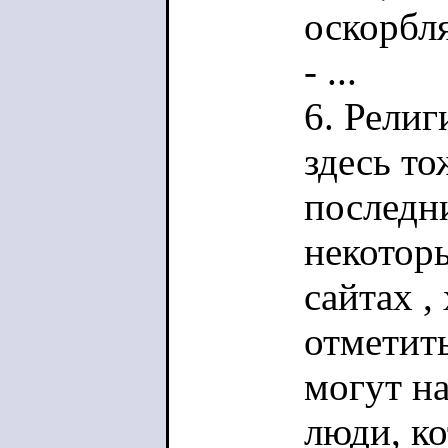
оскорбл
- ...
6. Рели
здесь то
последн
некотор
сайтах ,
отметит
могут на
люди, к