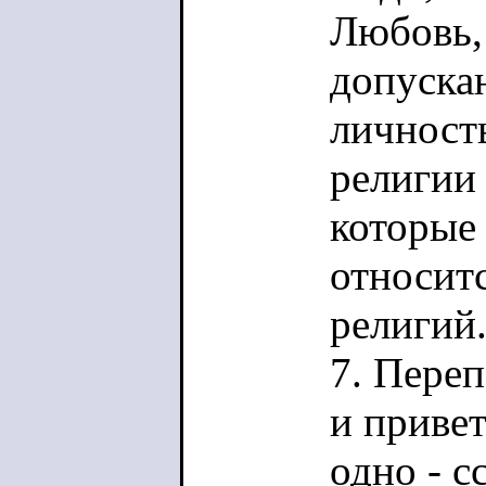
Любовь,
допуска
личност
религии
которые 
относитс
религий
7. Переп
и привет
одно - с