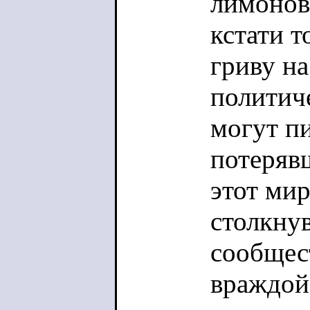
лимонов
кстати т
гриву н
политич
могут пи
потеряв
этот мир
столкну
сообщес
враждой