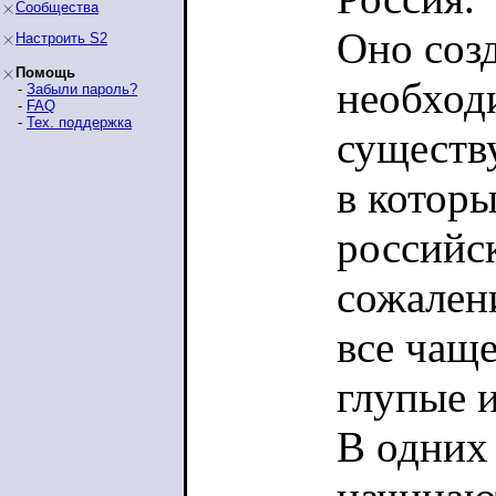
Сообщества
Оно созд
Настроить S2
Помощь
необход
-
Забыли пароль?
-
FAQ
-
Тех. поддержка
существу
в котор
российск
сожален
все чащ
глупые 
В одних