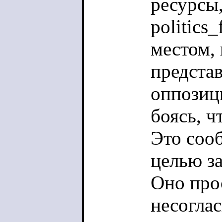
ресурсы,
politics
местом,
предста
оппозиц
боясь, ч
Это соо
целью за
Оно про
несогла