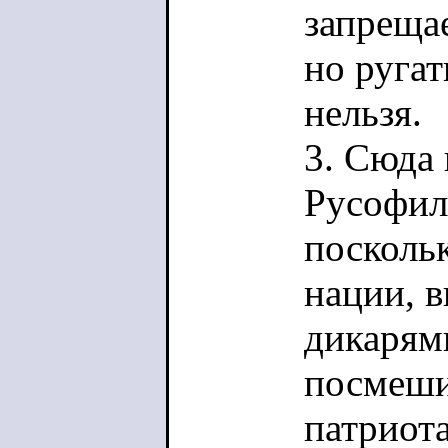
запрещае
но ругат
нельзя.
3. Сюда 
Русофил
поскольк
нации, 
дикарям
посмеш
патриот