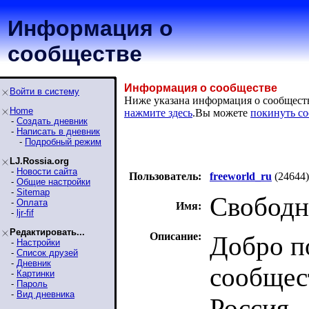
Информация о
сообществе
Информация о сообществе
Войти в систему
Ниже указана информация о сообществ
Home
нажмите здесь
.Вы можете
покинуть с
-
Создать дневник
-
Написать в дневник
-
Подробный режим
LJ.Rossia.org
-
Новости сайта
Пользователь:
freeworld_ru
(24644)
-
Общие настройки
-
Sitemap
Свободн
-
Оплата
Имя:
-
ljr-fif
Редактировать...
Описание:
Добро п
-
Настройки
-
Список друзей
-
Дневник
сообщес
-
Картинки
-
Пароль
-
Вид дневника
Россия.