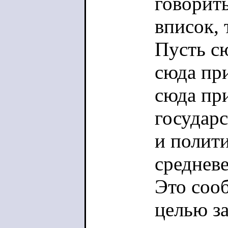
говорить
вписок, 
Пусть с
сюда пр
сюда пр
государ
и полит
среднев
Это соо
целью з