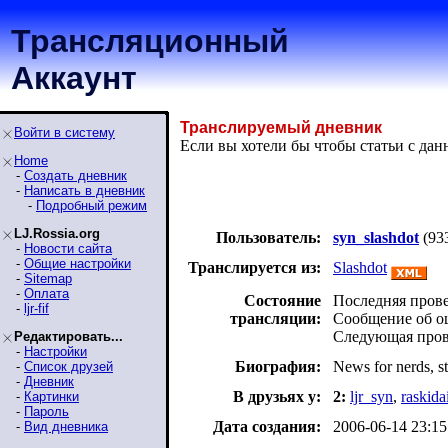
Трансляционный
Аккаунт
Транслируемый дневник
Войти в систему
Если вы хотели бы чтобы статьи с да
Home
-
Создать дневник
-
Написать в дневник
-
Подробный режим
LJ.Rossia.org
Пользователь:
syn_slashdot
(93
-
Новости сайта
-
Общие настройки
Транслируется из:
Slashdot
-
Sitemap
-
Оплата
Состояние
Последняя провер
-
ljr-fif
трансляции:
Сообщение об оши
Следующая прове
Редактировать...
-
Настройки
Биография:
News for nerds, st
-
Список друзей
-
Дневник
В друзьях у:
2:
ljr_syn
,
raskida
-
Картинки
-
Пароль
Дата создания:
2006-06-14 23:15
-
Вид дневника