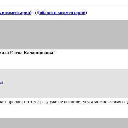
ь комментарии
) - (
Добавить комментарий
)
вила Елена Калашникова"
а
)
) сам текст прочли, но эту фразу уже не осилили, угу. а можно ее имя ещ