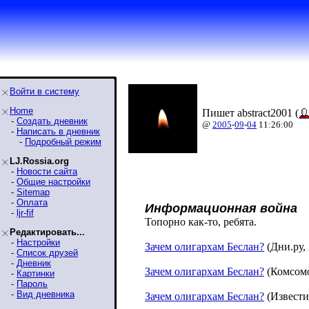
Войти в систему
Home
Пишет abstract2001 (
-
Создать дневник
@
2005
-
09
-
04
11:26:00
-
Написать в дневник
-
Подробный режим
LJ.Rossia.org
-
Новости сайта
-
Общие настройки
-
Sitemap
-
Оплата
Информационная война
-
ljr-fif
Топорно как-то, ребята.
Редактировать...
-
Настройки
Зачем олигархам Беслан?
(Дни.ру, 
-
Список друзей
-
Дневник
Зачем олигархам Беслан?
(Комсомо
-
Картинки
-
Пароль
-
Вид дневника
Зачем олигархам Беслан?
(Известия