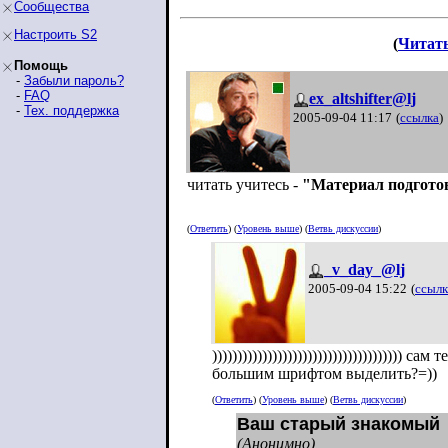
Сообщества
Настроить S2
(
Читат
Помощь
-
Забыли пароль?
-
FAQ
ex_altshifter@lj
-
Тех. поддержка
2005-09-04 11:17
(
ссылка
)
читать учитесь -
"Материал подгото
(
Ответить
) (
Уровень выше
) (
Ветвь дискуссии
)
_v_day_@lj
2005-09-04 15:22
(
ссылк
)))))))))))))))))))))))))))))))))))))
большим шрифтом выделить?=))
(
Ответить
) (
Уровень выше
) (
Ветвь дискуссии
)
Ваш старый знакомый
(Анонимно)