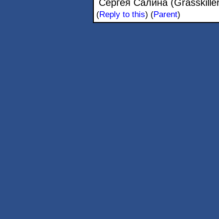
Сергея Салина (Grasskiller
(
Reply to this
)
(
Parent
)