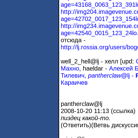
age=43168_0063_123_391lo
http://img204.imagevenue.
age=42702_0017_123_154lo
http://img234.imagevenue.
age=42540_0015_123_24lo.
отсюда -
http://lj.rossia.org/users/bo
well_2_hell@lj - хелл [upd:
Махно
, haeldar -
Алексей 
Тилевич,
pantherclaw
@lj -
Караичев
pantherclaw@lj
2008-10-20 11:13 (ссылка)
пиздец какой-то.
(Ответить)(Ветвь дискусси