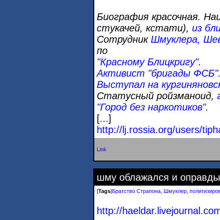
Биография красочная. На
стукачей, кстати),
из бл
Сотрудник
Шмуклера,
Шев
по
"Красному
Блицкригу"
.
Активист
"бригады ФСБ"
Выступал на кургиняновс
Статусный ройзманоид,
"Город без наркотиков"
.
[...]
http://lj.rossia.org/users/tip
Link
шму облажался и оправды
[
Tags
|
Братство Страпона
,
Шмуклер
,
политизиро
http://haeldar.livejournal.c