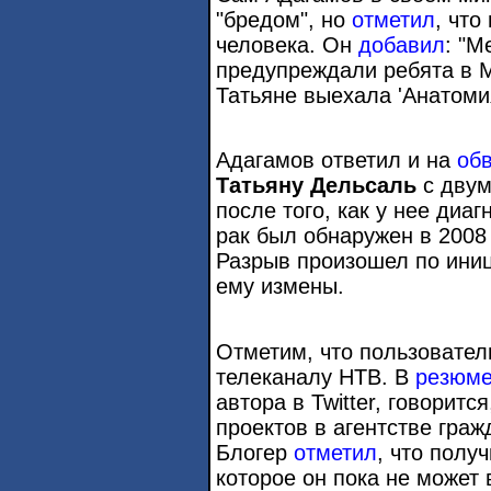
"бредом", но
отметил
, что
человека. Он
добавил
: "М
предупреждали ребята в М
Татьяне выехала 'Анатомия
Адагамов ответил и на
об
Татьяну Дельсаль
с двум
после того, как у нее диа
рак был обнаружен в 2008 
Разрыв произошел по ини
ему измены.
Отметим, что пользовател
телеканалу НТВ. В
резюм
автора в Twitter, говорит
проектов в агентстве граж
Блогер
отметил
, что полу
которое он пока не может