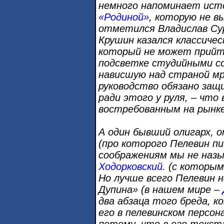
немного напоминает ист
«Родиной»
, которую не в
отметился Владислав Сур
Крушин казался классиче
который не может прийти
подсветке студийными с
нависшую над страной м
руководство обязано защ
ради этого у руля, – что
востребованным на рынке
А один бывший олигарх, 
(про которого Пелевин 
соображениям мы не назыв
Ходорковский
. (с которы
Но лучше всего Пелевин 
Дупина» (в нашем мире –
два абзаца того бреда, 
его в пелевинском персон
потому, что в его текст