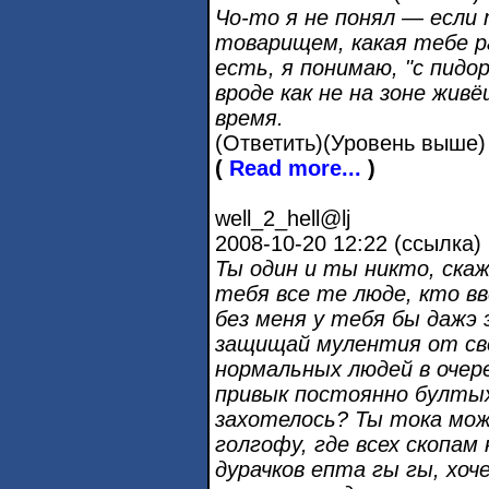
Чо-то я не понял — если
товарищем, какая тебе р
есть, я понимаю, "с пидо
вроде как не на зоне живё
время.
(Ответить)(Уровень выше) 
(
Read more...
)
well_2_hell@lj
2008-10-20 12:22 (ссылка)
Ты один и ты никто, ска
тебя все те люде, кто в
без меня у тебя бы дажэ 
защищай мулентия от сво
нормальных людей в очер
привык постоянно бултых
захотелось? Ты тока мож
голгофу, где всех скопам
дурачков епта гы гы, хо