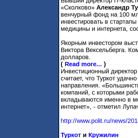
Бывший директор IT-класт
«Сколково»
Александр Ту
венчурный фонд на 100 мл
инвестировать в стартапы 
медицины и интернета, соо
Якорным инвестором выст
Виктора Вексельберга. Ко
долларов.
(
Read more...
)
Инвестиционный директор
считает, что Туркот удач
направления. «Большинств
компаний, с которыми раб
вкладываются именно в ме
интернет», - отметил Лупа
http://www.polit.ru/news/20
Туркот
и
Кружилин