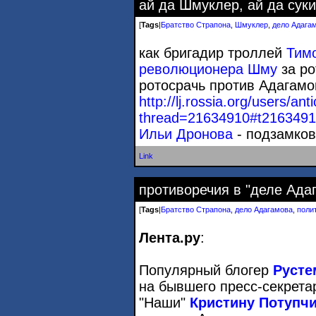
ай да Шмуклер, ай да суки
[
Tags
|
Братство Страпона
,
Шмуклер
,
дело Адага
как бригадир троллей
Тим
революционера Шму
за ро
ротосрачь против Адагамов
http://lj.rossia.org/users/a
thread=21634910#t216349
Ильи Дронова
- подзамков
Link
противоречия в "деле Ада
[
Tags
|
Братство Страпона
,
дело Адагамова
,
поли
Лента.ру
:
Популярный блогер
Русте
на бывшего пресс-секрет
"Наши"
Кристину Потупч