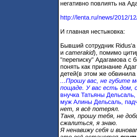
негативно повлиять на Ад
http://lenta.ru/news/2012/
И главная нестыковка:
Бывший сотрудник Ridus'
и
camerakid
), помимо цит
"переписку" Адагамова с 
понять как признание Ада
детей(в этом же обвинил
...Прошу вас, не губите 
пощаде. У вас есть дом, 
внучка Татьяны Дельсаль, 
муж Алины Дельсаль, пад
нет, я всё потерял.
Таня, прошу тебя, не до
сжалиться, я знаю.
Я ненавижу себя и винов
это всё останется
внут