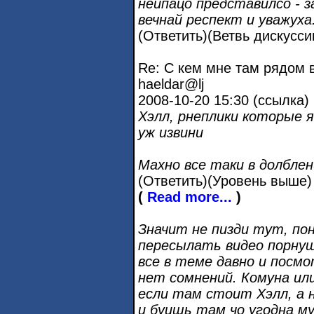
неипацо представилсо - 
вечнай респект и уважуха
(Ответить)(Ветвь дискусси
Re: С кем мне там рядом в
haeldar@lj
2008-10-20 15:30 (ссылка)
Хэлл, рнеплики которые 
уж извини
Махно все таки в долблен
(Ответить)(Уровень выше) 
(
Read more...
)
Значит не пизди тут, по
пересылать видео порнушн
все в теме давно и посмот
нет сомнений. Комуна или
если там стоит Хэлл, а 
и буишь там чо угодна му