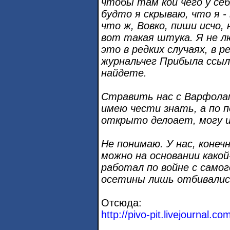
чтобы там кой чего у себ
будто я скрываю, что я 
что ж, Вовко, пиши исчо,
вот такая штука. Я не л
это в редких случаях, в 
журнальчег Прибыла ссылк
найдете.
Стравить нас с Варфолам
имею чести знать, а по п
открыто делоает, могу и
Не понимаю. У нас, конечн
можно на основании како
работал по войне с самого
осетины лишь отбивалис
Отсюда:
http://pivo-pit.livejournal.c