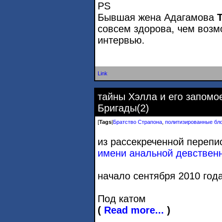
PS
Бывшая жена Адагамова
совсем здорова, чем возм
интервью.
Link
тайны Хэлла и его запомо
Бригады(2)
[
Tags
|
Братство Страпона
,
политизированные бл
из рассекреченной перепи
имени анальной девствен
начало сентября 2010 года
Под катом
(
Read more...
)