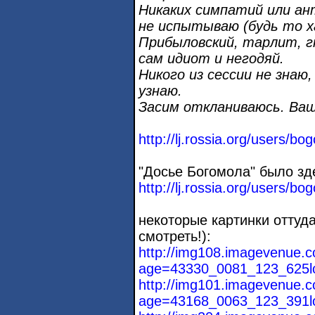
Никаких симпатий или а
не испытываю (будь то х
Прибыловский, тарлит, г
сам идиот и негодяй.
Никого из сессии не знаю,
узнаю.
Засим откланиваюсь. Ваш
http://lj.rossia.org/users/b
"Досье Богомола" было зд
http://lj.rossia.org/users/bo
некоторые картинки оттуд
смотреть!):
http://img108.imagevenue.
age=43330_0081_123_625lo
http://img101.imagevenue.
age=43168_0063_123_391lo