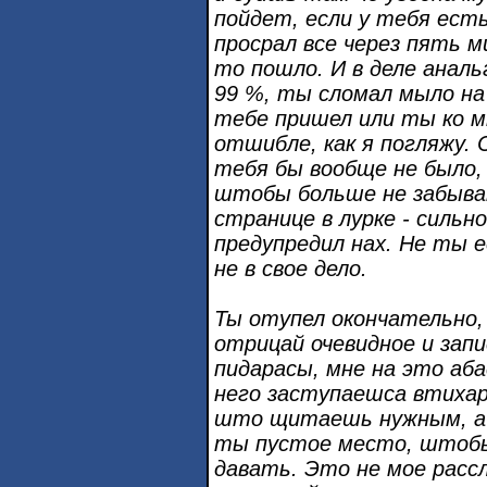
пойдет, если у тебя есть
просрал все через пять м
то пошло. И в деле анал
99 %, ты сломал мыло на
тебе пришел или ты ко 
отшибле, как я погляжу. С
тебя бы вообще не было,
штобы больше не забыва
странице в лурке - сильн
предупредил нах. Не ты е
не в свое дело.
Ты отупел окончательно, 
отрицай очевидное и запи
пидарасы, мне на это аб
него заступаешса втихаря
што щитаешь нужным, а с
ты пустое место, штобы
давать. Это не мое рассл