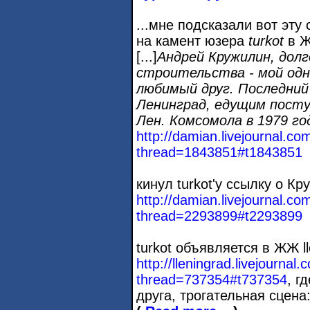
...мне подсказали вот эту
на камент юзера
turkot
в Ж
[...]
Андрей Кружилин, долг
строительства - мой одн
любимый друг. Последний р
Ленинград, едущим посту
Лен. Комсомола в 1979 го
http://damian.livejournal.c
thread=1843851#t1843851
кинул turkot'у ссылку о Кру
http://damian.livejournal.c
thread=2293899#t2293899
turkot объявляется в ЖЖ ll
http://lleningrad.livejournal.
thread=737354#t737354
, г
друга, трогательная сцена