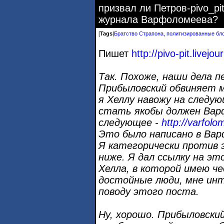
призвал ли Петров-pivo_pi
журнала Варфоломеева?
[
Tags
|
Братство Страпона
,
политизированные бл
Пишет
http://pivo-pit.livejo
Так. Похоже, наши дела п
Прибыловский обвиняет м
я Хеллу навожу на следу
стать якобы должен Вар
следующее -
http://varfol
Это было написано в Ва
Я категорически против 
ниже. Я дал ссылку на э
Хелла, в которой имею ч
достойные люди, мне инт
поводу этого поста.
Ну, хорошо. Прибыловский