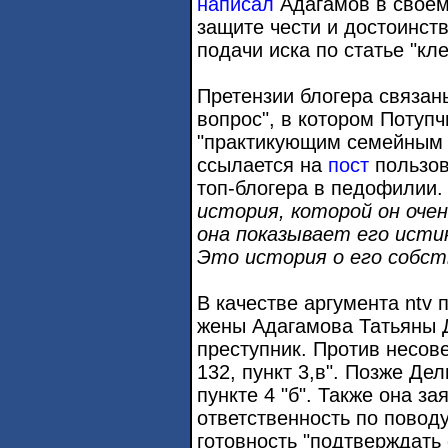
написал
Адагамов в своем 
защите чести и достоинст
подачи иска по статье "кле
Претензии блогера связан
вопрос", в котором Потуп
"практикующим семейным 
ссылается на
пост
пользов
топ-блогера в педофилии. 
история, которой он оче
она показывает его исти
Это история о его собст
В качестве аргумента ntv
жены Адагамова Татьяны Д
преступник. Против несов
132, пункт 3,в". Позже Дел
пункте 4 "б". Также она за
ответственность по поводу
готовность "подтверждать 