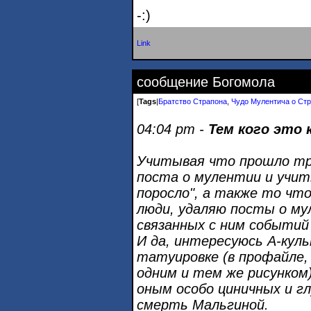
-:)
Link
сообщение Богомола
[
Tags
|
Братство Страпона
,
Чудо Мулентича о Ст
04:04 pm -
Тем кого это 
Учитывая что прошло тр
поста о мулентии и учит
поросло", а также то чт
люди, удаляю посты о му
связанных с ним событий 
И да, интересуюсь А-кул
татуировке (в профайле,
одним и тем же рисунком
оным особо циничных и г
смерть Мальгиной.