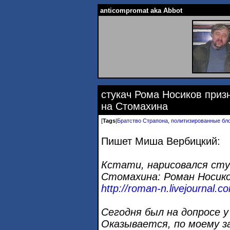
anticompromat aka Abbot
стукач Рома Носиков приз
на Стомахина
[
Tags
|
Братство Страпона
,
политизированные бл
Пишет Миша Вербицкий:
Кстати, нарисовался стук
Стомахина: Роман Носико
http://roman-n.livejournal.
Сегодня был на допросе у
Оказывается, по моему з