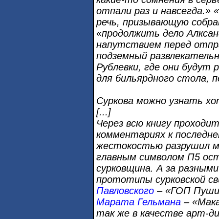
отпали раз и навсегда.» 
речь, призывающую собр
«продолжить дело Алксан
напутствием перед отпр
подземный развлекатель
Рублевки, где они буду
для бильярдного стола, 
Суркова можно узнать хо
[...]
Через всю книгу проходит
комментариях к последнем
жестокостью разрушил мо
главным символом П5 ост
сурковщина. А за разным
прототипы сурковской с
Павловского
– «ГОП Пуши
Марата Гельмана
– «Мака
так же в качестве арт-д