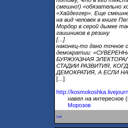
смешно!) «обязательно х
«Хайдеггер». Еще смеш
на вид человек в книге П
Мордор в серой дымке та
гаишников в резину
[...]
наконец-то дано точное 
демократии: «СУВЕРЕНН
БУРЖУАЗНАЯ ЭЛЕКТОРА
СТАДИИ РАЗВИТИЯ, КОГ
ДЕМОКРАТИЯ, А ЕСЛИ НАД
[...]
http://kosmokoshka.livejour
навел на интересное 
Морозов
Link