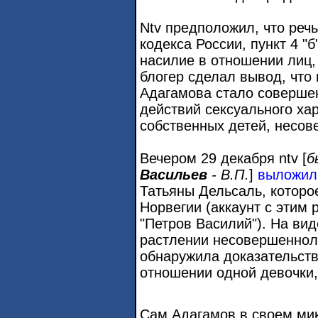
Ntv предположил, что речь
кодекса России, пункт 4 "
насилие в отношении лиц, 
блогер сделал вывод, что
Адагамова стало соверше
действий сексуального хар
собственных детей, несов
Вечером 29 декабря ntv [
б
Васильев
- В.П.
]
выложил
Татьяны Дельсаль, которо
Норвегии (аккаунт с этим
"Петров Василий"). На ви
растлении несовершенноле
обнаружила доказательств
отношении одной девочки,
Сам Адагамов в своем ми