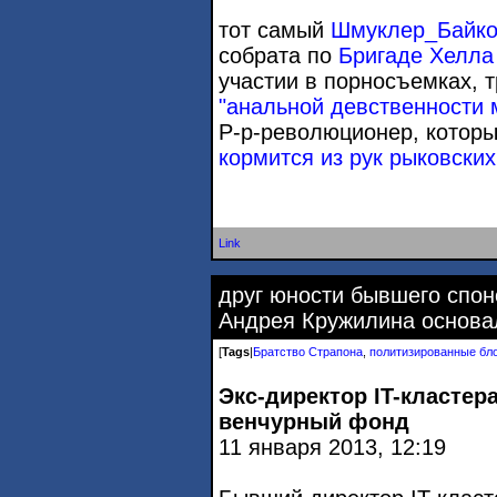
тот самый
Шмуклер_Байк
собрата по
Бригаде Хелла
участии в порносъемках, 
"анальной девственности 
Р-р-революционер, котор
кормится из рук рыковских
Link
друг юности бывшего спон
Андрея Кружилина основа
[
Tags
|
Братство Страпона
,
политизированные бл
Экс-директор IT-кластер
венчурный фонд
11 января 2013, 12:19