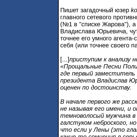
Пишет загадочный юзер
k
главного сетевого против
(№1 в "списке Жарова"), а 
Владислава Юрьевича, чуть
точнее его умного агента-
себя (или точнее своего п
[...]
приступим к анализу н
«Прощальные Песни Поли
где первый заместитель
президента Владислав Юр
оценен по достоинству.
В начале первого же расс
не называя его имени, и
темноволосый мужчина в
галстуком неброского, н
что если у Лены (это гла
какие‑то сомнения в сер