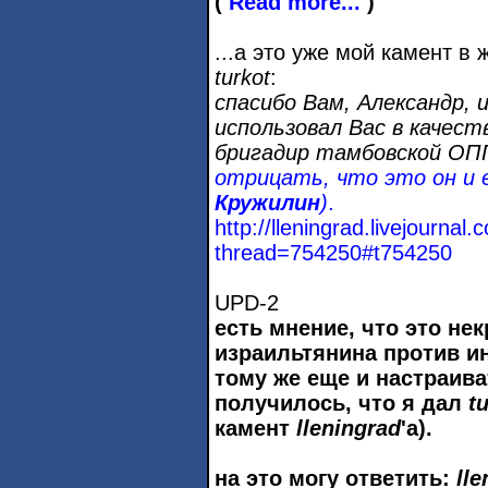
(
Read more...
)
...а это уже мой камент в 
turkot
:
спасибо Вам, Александр, 
использовал Вас в качест
бригадир тамбовской ОП
отрицать, что это он и 
Кружилин
)
.
http://lleningrad.livejournal.
thread=754250#t754250
UPD-2
есть мнение, что это не
израильтянина против ин
тому же еще и настраива
получилось, что я дал
t
камент
lleningrad
'а).
на это могу ответить:
ll