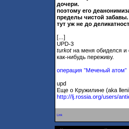
дочери.
поэтому его деанонимиз
пределы чистой забавы.
тут уж не до деликатност
[...]
UPD-3
turkot
на меня обиделся и 
как-нибудь переживу.
операция "Меченый атом"
upd
Еще о Кружилине (aka lleni
http://lj.rossia.org/users/a
Link