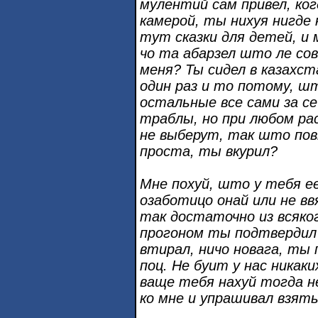
мулентий сам привел, ког
камерой, ты нихуя нигде н
тут сказки для детей, и 
чо та абарзел што ле со
меня? Ты сидел в казахс
один раз и то потому, ш
остальные все сами за се
траблы, но при любом ра
не выберут, так што пов
проста, ты вкурил?
Мне похуй, што у тебя е
озаботицо онай или не вв
так достаточно из всяко
прогоном ты подтвердил 
втирал, ничо новага, ты 
поц. Не буит у нас никак
ваще тебя нахуй тогда не
ко мне и упрашивал взять