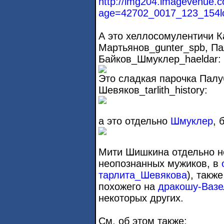
http://img204.imagevenue.
age=42702_0017_123_154lo
А это хеллосомулентичи К
Мартьянов_gunter_spb, Па
Байков_Шмуклер_haeldar:
Это сладкая парочка Палу
Шевяков_tarlith_history:
а это отдельно
Шмуклер
, 
Мити Шишкина отдельно не
неопознанных мужиков, в
тарлита_Шевякова
), такж
похожего на
дракошу-Вазе
некоторых других.
См. об этом также: