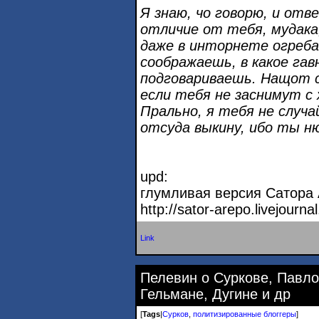
Я знаю, чо говорю, и отве
отличие от тебя, мудака,
даже в инторнете огреба
соображаешь, в какое гав
подговариваешь. Нащот с
если тебя не заснимут с 
Прально, я тебя не случа
отсуда выкину, ибо ты н
upd:
глумливая версия Сатора 
http://sator-arepo.livejourn
Link
Пелевин о Суркове, Павло
Гельмане, Дугине и др
[
Tags
|
Сурков
,
политизированные блоггеры
]