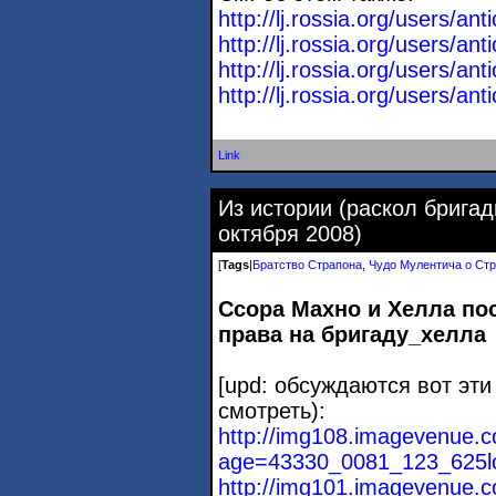
http://lj.rossia.org/users/a
http://lj.rossia.org/users/a
http://lj.rossia.org/users/a
http://lj.rossia.org/users/a
Link
Из истории (раскол бригад
октября 2008)
[
Tags
|
Братство Страпона
,
Чудо Мулентича о Ст
Ссора Махно и Хелла посл
права на бригаду_хелла
[upd: обсуждаются вот эти
смотреть):
http://img108.imagevenue.
age=43330_0081_123_625lo
http://img101.imagevenue.