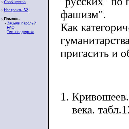
"русских" по 
Сообщества
Настроить S2
фашизм".
Помощь
-
Забыли пароль?
Как категори
-
FAQ
-
Тех. поддержка
гуманитарств
пригасить и о
Кривошеев.
века. табл.