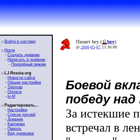
Войти в систему
Пишет bey (
bey
)
@
2006
-
05
-
07
23:30:00
Home
-
Создать дневник
-
Написать в дневник
-
Подробный режим
LJ.Rossia.org
-
Новости сайта
Боевой вкл
-
Общие настройки
-
Sitemap
-
Оплата
победу над
-
ljr-fif
Редактировать...
За истекшие п
-
Настройки
-
Список друзей
-
Дневник
встречал в ле
-
Картинки
-
Пароль
-
Вид дневника