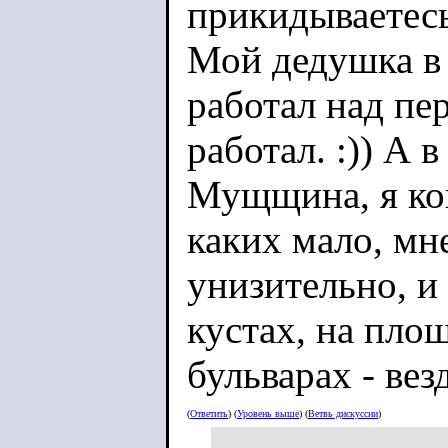
прикидываетес
Мой дедушка в
работал над п
работал. :)) А 
Мущщина, я ко
каких мало, мн
унизительно, и 
кустах, на площ
бульварах - везд
(
Ответить
) (
Уровень выше
) (
Ветвь дискуссии
)