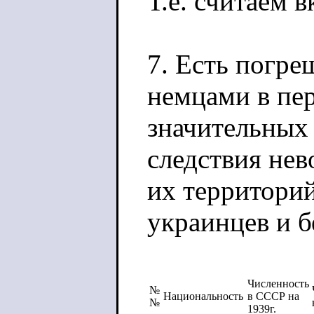
Т.е. считаем в
7. Есть погре
немцами в пе
значительных
следствия нев
их территорий
украинцев и 
Численность
№
Национальность
в СССР на
№
1939г.