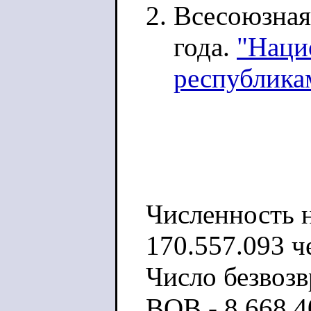
Всесоюзная
года.
"Наци
республик
Численность н
170.557.093 ч
Число безвоз
ВОВ - 8.668.4