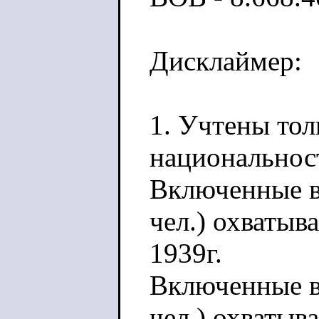
Дисклаймер:
1. Учтены то
национальнос
Включенные в
чел.) охватыв
1939г.
Включенные в 
чел.) охваты