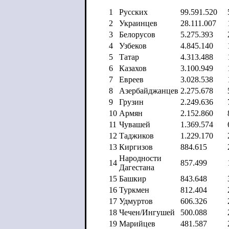
1
Русских
99.591.520
2
Украинцев
28.111.007
3
Белорусов
5.275.393
4
Узбеков
4.845.140
5
Татар
4.313.488
6
Казахов
3.100.949
7
Евреев
3.028.538
8
Азербайджанцев
2.275.678
9
Грузин
2.249.636
10
Армян
2.152.860
11
Чувашей
1.369.574
12
Таджиков
1.229.170
13
Киргизов
884.615
Народности
14
857.499
Дагестана
15
Башкир
843.648
16
Туркмен
812.404
17
Удмуртов
606.326
18
Чечен/Ингушей
500.088
19
Марийцев
481.587