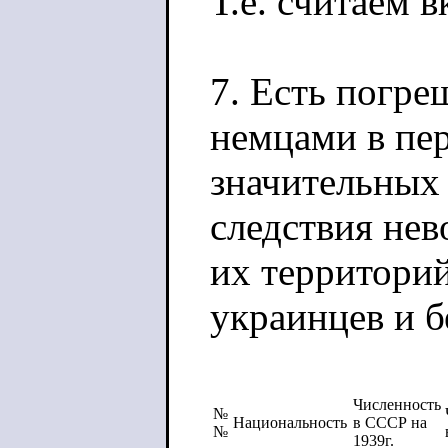
Т.е. считаем в
7. Есть погре
немцами в пе
значительных
следствия нев
их территорий
украинцев и 
Численность
№
Национальность
в СССР на
№
1939г.