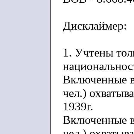
Дисклаймер:
1. Учтены то
национальнос
Включенные в
чел.) охватыв
1939г.
Включенные в 
чел.) охваты