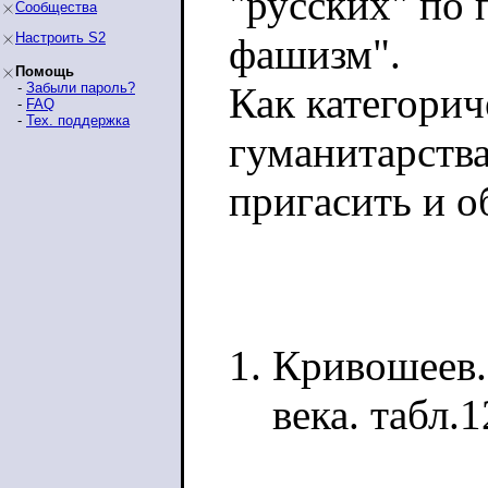
"русских" по 
Сообщества
Настроить S2
фашизм".
Помощь
-
Забыли пароль?
Как категори
-
FAQ
-
Тех. поддержка
гуманитарств
пригасить и о
Кривошеев.
века. табл.