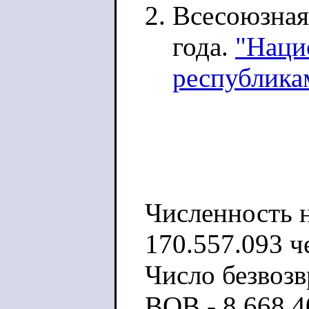
Всесоюзная
года.
"Наци
республик
Численность н
170.557.093 ч
Число безвоз
ВОВ - 8.668.4