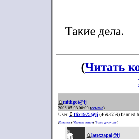
Такие дела.
(
Читать к
mithgot@lj
2006-05-08 00:09
(
ссылка
)
User
ffix1975@lj
(4693559) banned 
(
Ответить
) (
Уровень выше
) (
Ветвь дискуссии
)
latexzapal@lj