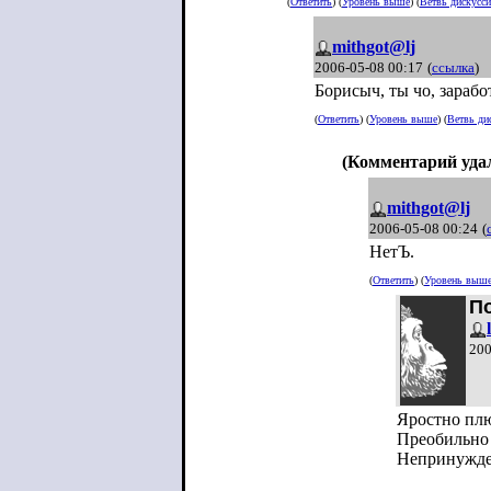
(
Ответить
) (
Уровень выше
) (
Ветвь дискусс
mithgot@lj
2006-05-08 00:17
(
ссылка
)
Борисыч, ты чо, зарабо
(
Ответить
) (
Уровень выше
) (
Ветвь ди
(Комментарий уда
mithgot@lj
2006-05-08 00:24
(
НетЪ.
(
Ответить
) (
Уровень выш
П
200
Яростно плю
Преобильно 
Непринужден