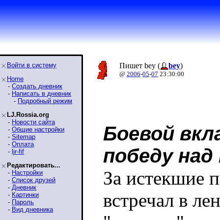
Войти в систему
Пишет bey (
bey
)
@
2006
-
05
-
07
23:30:00
Home
-
Создать дневник
-
Написать в дневник
-
Подробный режим
LJ.Rossia.org
-
Новости сайта
Боевой вкл
-
Общие настройки
-
Sitemap
-
Оплата
победу над
-
ljr-fif
Редактировать...
За истекшие п
-
Настройки
-
Список друзей
-
Дневник
встречал в ле
-
Картинки
-
Пароль
-
Вид дневника