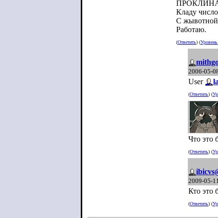
ПРОКЛИНА
Кладу число
С жывотной,
Работаю.
(
Ответить
) (
Уровен
mithg
2006-05-0
User
l
(
Ответить
) (
Ур
Что это 
(
Ответить
) (
Ур
ibicvs
2009-05-1
Кто это 
(
Ответить
) (
Ур