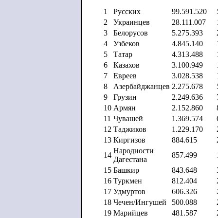
1
Русских
99.591.520
2
Украинцев
28.111.007
3
Белорусов
5.275.393
4
Узбеков
4.845.140
5
Татар
4.313.488
6
Казахов
3.100.949
7
Евреев
3.028.538
8
Азербайджанцев
2.275.678
9
Грузин
2.249.636
10
Армян
2.152.860
11
Чувашей
1.369.574
12
Таджиков
1.229.170
13
Киргизов
884.615
Народности
14
857.499
Дагестана
15
Башкир
843.648
16
Туркмен
812.404
17
Удмуртов
606.326
18
Чечен/Ингушей
500.088
19
Марийцев
481.587