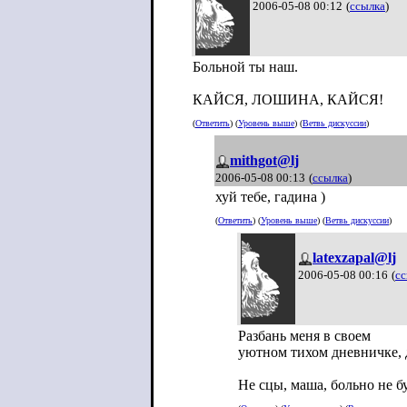
2006-05-08 00:12
(
ссылка
)
Больной ты наш.
КАЙСЯ, ЛОШИНА, КАЙСЯ!
(
Ответить
) (
Уровень выше
) (
Ветвь дискуссии
)
mithgot@lj
2006-05-08 00:13
(
ссылка
)
хуй тебе, гадина )
(
Ответить
) (
Уровень выше
) (
Ветвь дискуссии
)
latexzapal@lj
2006-05-08 00:16
(
сс
Разбань меня в своем
уютном тихом дневничке, 
Не сцы, маша, больно не бу