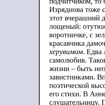
подчитчиком, то 
Изряднова тоже с
этот вчерашний д
лощеный: отутюж
воротничке, с зе
красавчика дамо
херувимом
. Едва
самолюбив. Таков
жизни – быть не
завистниками. Вп
поэтической высо
его стихи. В Ан
слушательницу. 