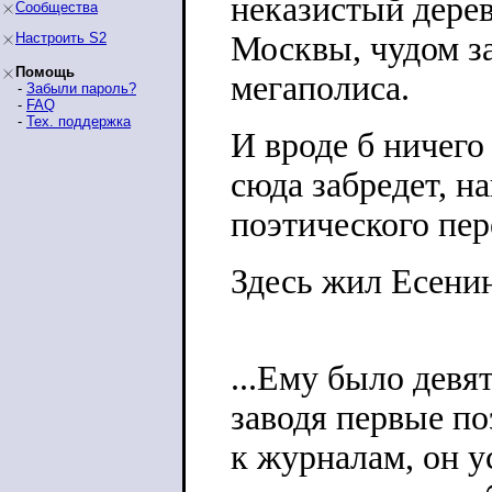
неказистый дере
Сообщества
Настроить S2
Москвы, чудом з
Помощь
мегаполиса.
-
Забыли пароль?
-
FAQ
-
Тех. поддержка
И вроде б ничего 
сюда забредет, н
поэтического пе
Здесь жил Есени
...Ему было девят
заводя первые по
к журналам, он 