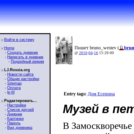
Войти в систему
Пишет bruno_westev (
brun
Home
-
Создать дневник
@
2010
-
04
-
16
15:29:00
-
Написать в дневник
-
Подробный режим
LJ.Rossia.org
-
Новости сайта
-
Общие настройки
-
Sitemap
-
Оплата
-
ljr-fif
Entry tags:
Дом Есенина
Редактировать...
Музей в пе
-
Настройки
-
Список друзей
-
Дневник
-
Картинки
В Замоскворечье 
-
Пароль
-
Вид дневника