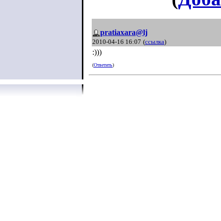
pratiaxara@lj
2010-04-16 16:07
(
ссылка
)
:)))
(
Ответить
)