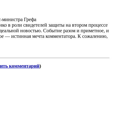
с-министра
Грефа
ко в роли свидетелей защиты на втором процессе
еальной новостью. Событие разом и приметное, и
ное — истинная мечта комментатора. К сожалению,
ить комментарий
)