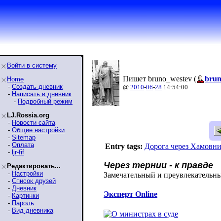
Войти в систему
Пишет bruno_westev (
brun
Home
-
Создать дневник
@
2010
-
06
-
28
14:54:00
-
Написать в дневник
-
Подробный режим
LJ.Rossia.org
-
Новости сайта
-
Общие настройки
-
Sitemap
-
Оплата
Entry tags:
Дорога через Хамовн
-
ljr-fif
Через тернии - к правде
Редактировать...
-
Настройки
Замечательный и преувлекательны
-
Список друзей
-
Дневник
Эксперт Online
-
Картинки
-
Пароль
-
Вид дневника