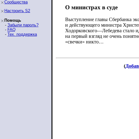
Сообщества
О министрах в суде
Настроить S2
Выступление главы Сбербанка
эк
Помощь
и действующего министра Христен
-
Забыли пароль?
-
FAQ
Ходорковского—Лебедева стало ид
-
Тех. поддержка
на первый взгляд не очень понят
«свечки» никто…
(
Добав