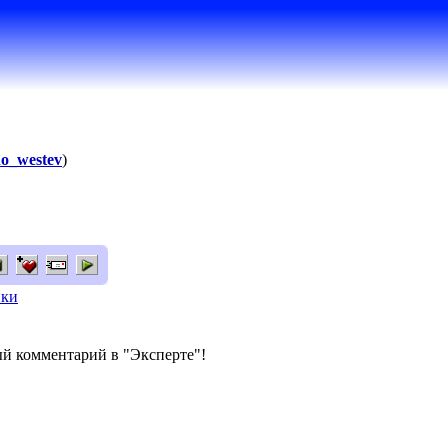
o_westev
)
ики
й комментарий в "Эксперте"!