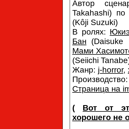
Автор сцен
Takahashi) п
(Kôji Suzuki)
В ролях:
Юкиэ
Бан
(Daisuke
Мами Хасимот
(Seiichi Tanabe
Жанр:
j-horror
,
Производство
Страница на i
(
Вот от э
хорошего не 