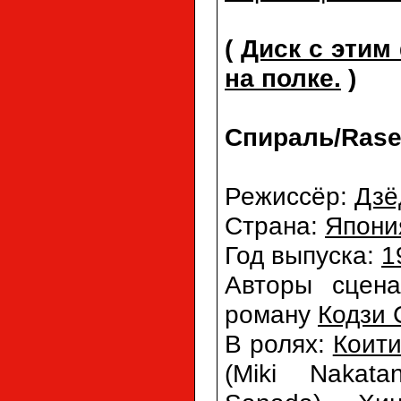
(
Диск с этим
на полке.
)
Спираль/Rase
Режиссёр:
Дзё
Страна:
Япони
Год выпуска:
1
Авторы сцен
роману
Кодзи 
В ролях:
Коити
(Miki Nakata