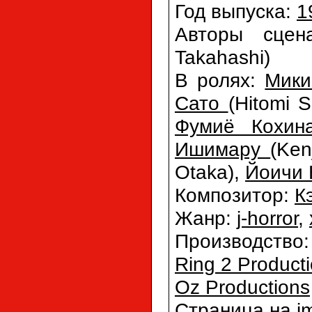
Год выпуска:
1
Авторы сце
Takahashi)
В ролях:
Мики
Сато
(Hitomi 
Фумиё Кохин
Ишимару
(Ken
Otaka),
Йоичи 
Композитор:
К
Жанр:
j-horror
,
Производство
Ring 2 Product
Oz Productions
Страница на i