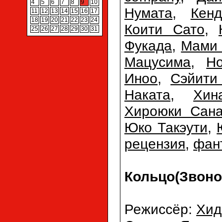
4
5
6
7
8
9
10
Нумата
,
Кен
11
12
13
14
15
16
17
18
19
20
21
22
23
24
Коити Сато
,
25
26
27
28
29
30
31
Фукада
,
Мами 
Мацусима
,
Н
Иноо
,
Сэйити
Наката
,
Хин
Хироюки Сан
Юко Такэути
,
рецензия
,
фан
Кольцо(Звонок
Режиссёр:
Хид