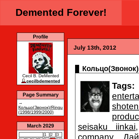
Demented Forever!
Profile
July 13th, 2012
Кольцо(Звонок)/
Cecil B. DeMented
cecilbdemented
Tags:
entert
Page Summary
→
shoten
Кольцо(Звонок)/Ringu
(1998/1999/2000)
produc
seisaku iinkai
March 2029
company
,
Дай
1
2
3