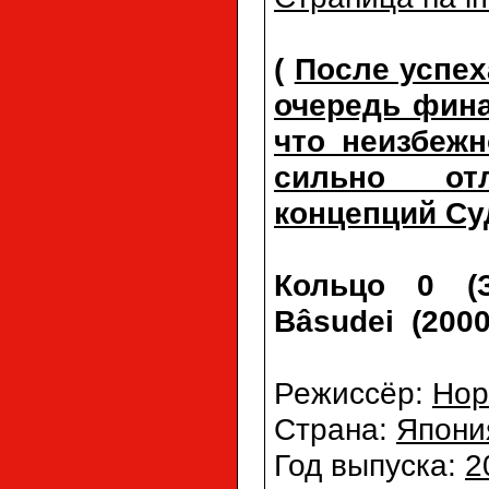
(
После успех
очередь фина
что неизбеж
сильно от
концепций Су
Кольцо 0 (З
Bâsudei (2000
Режиссёр:
Нор
Страна:
Япони
Год выпуска:
2