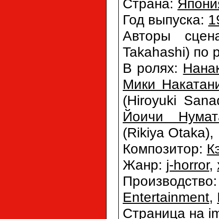
Страна:
Япони
Год выпуска:
1
Авторы сце
Takahashi) по
В ролях:
Нана
Мики Накатан
(Hiroyuki San
Йоичи Нумат
(Rikiya Otaka)
Композитор:
К
Жанр:
j-horror
,
Производство
Entertainment
,
Страница на i