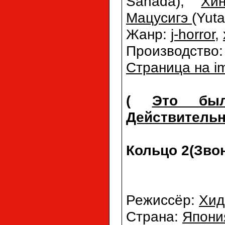
Sanada),
Хин
Мацусигэ
(Yut
Жанр:
j-horror
,
Производство
Страница на i
(
Это был
Действительн
Кольцо 2(Звон
Режиссёр:
Хид
Страна:
Япони