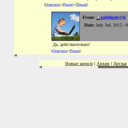
(
Ответить
) (
Parent
) (
Thread
)
From:
gabblgob@lj
Date:
July 3rd, 2012 - 
Да, действительно!
(
Ответить
) (
Parent
)
Новые записи
|
Архив
|
Друзья