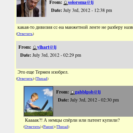
From:
soloroma@lj
Date:
July 3rd, 2012 - 12:38 pm
какая-то дивизия сс-на манжетной ленте не разберу назв
(
Ответить
)
From:
vlhart@lj
Date:
July 3rd, 2012 - 02:29 pm
Это еще Термен изобрел.
(
Ответить
) (
Thread
)
From:
gabblgob@lj
Date:
July 3rd, 2012 - 02:30 pm
Каааак?! А немцы спёрли или патент купили?
(
Ответить
) (
Parent
) (
Thread
)