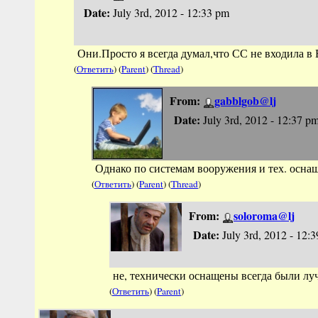
Date:
July 3rd, 2012 - 12:33 pm
Они.Просто я всегда думал,что СС не входила в 
(
Ответить
) (
Parent
) (
Thread
)
From:
gabblgob@lj
Date:
July 3rd, 2012 - 12:37 p
Однако по системам вооружения и тех. осна
(
Ответить
) (
Parent
) (
Thread
)
From:
soloroma@lj
Date:
July 3rd, 2012 - 12:
не, технически оснащены всегда были луч
(
Ответить
) (
Parent
)