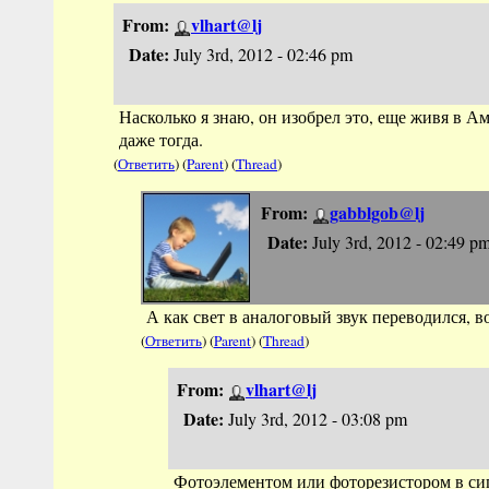
From:
vlhart@lj
Date:
July 3rd, 2012 - 02:46 pm
Насколько я знаю, он изобрел это, еще живя в А
даже тогда.
(
Ответить
) (
Parent
) (
Thread
)
From:
gabblgob@lj
Date:
July 3rd, 2012 - 02:49 p
А как свет в аналоговый звук переводился, в
(
Ответить
) (
Parent
) (
Thread
)
From:
vlhart@lj
Date:
July 3rd, 2012 - 03:08 pm
Фотоэлементом или фоторезистором в сиг