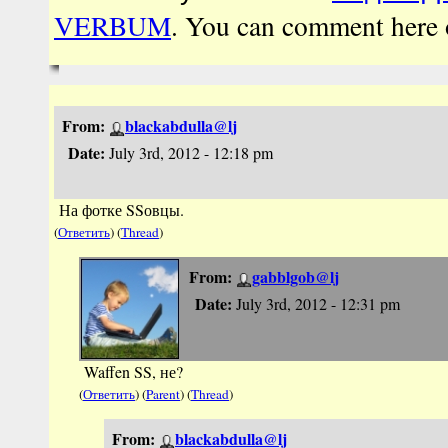
VERBUM
. You can comment here
From:
blackabdulla@lj
Date:
July 3rd, 2012 - 12:18 pm
На фотке SSовцы.
(
Ответить
) (
Thread
)
From:
gabblgob@lj
Date:
July 3rd, 2012 - 12:31 pm
Waffen SS, не?
(
Ответить
) (
Parent
) (
Thread
)
From:
blackabdulla@lj