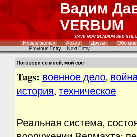
Вадим Да
VERBUM
CAVE NON GLADIUM SED STIL
Новые записи
Архив
Друзья
Обо мне
Previous Entry
Next Entry
Поговори со мной, мой свет
Tags:
военное дело
,
войн
история
,
техническое
Реальная система, состо
вооружении Вермахта: пе