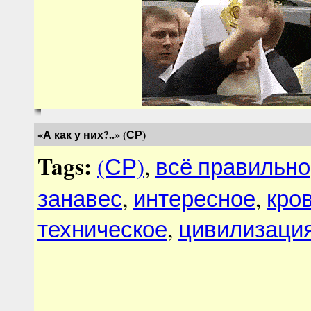
«А как у них?..» (СР)
Tags:
(СР)
,
всё правильно
занавес
,
интересное
,
кро
техническое
,
цивилизаци