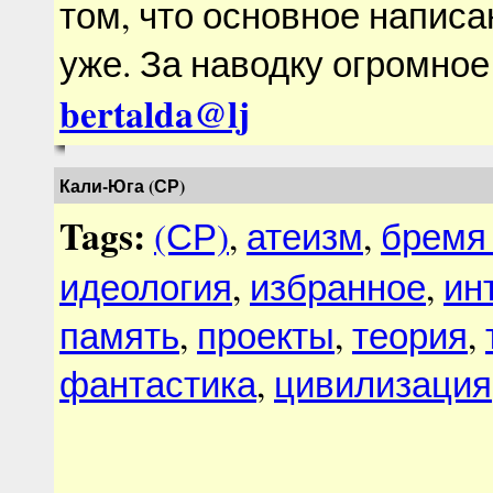
том, что основное написа
уже. За наводку огромно
bertalda@lj
Кали-Юга (СР)
Tags:
(СР)
,
атеизм
,
бремя
идеология
,
избранное
,
ин
память
,
проекты
,
теория
,
фантастика
,
цивилизация