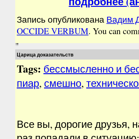
подробнее (ан
Запись опубликована
Вадим Д
OCCIDE VERBUM
. You can com
Царица доказательств
Tags:
бессмысленно и бе
пиар
,
смешно
,
техническо
Все вы, дорогие друзья, 
раз попадали в ситуацию: