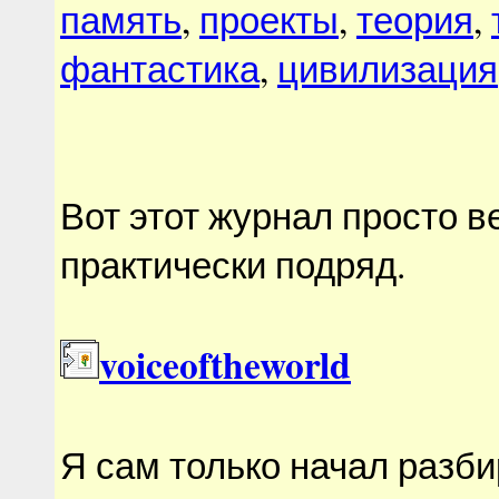
память
,
проекты
,
теория
,
фантастика
,
цивилизация
Вот этот журнал просто в
практически подряд.
voiceoftheworld
Я сам только начал разби