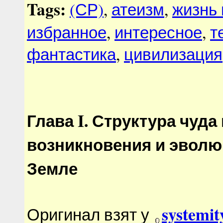
Tags:
(СР)
,
атеизм
,
жизнь 
избранное
,
интересное
,
т
фантастика
,
цивилизация
Глава I. Структура чуда
возникновения и эволю
Земле
systemit
Оригинал взят у