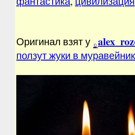
фантастика
,
цивилизация
alex_roz
Оригинал взят у
ползут жуки в муравейни