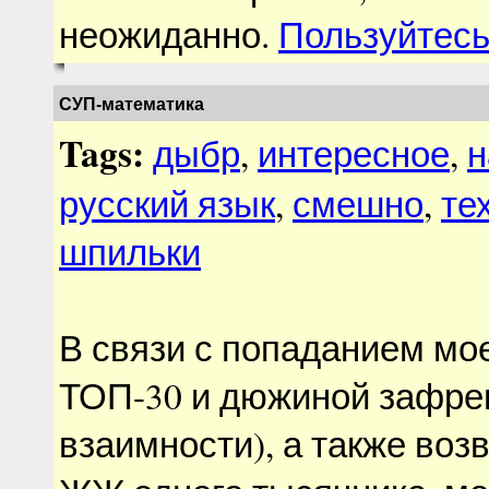
неожиданно.
Пользуйтесь
СУП-математика
Tags:
дыбр
,
интересное
,
н
русский язык
,
смешно
,
те
шпильки
В связи с попаданием мо
ТОП-30 и дюжиной зафре
взаимности), а также во