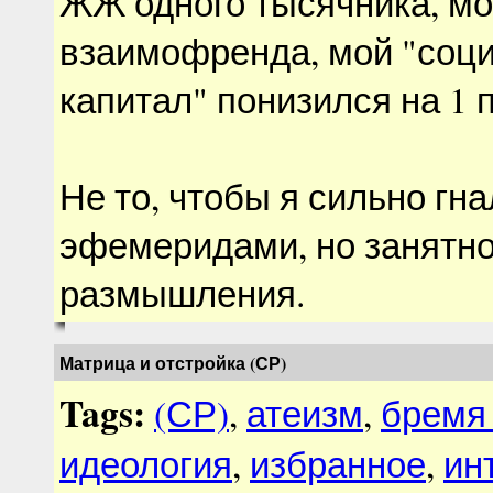
ЖЖ одного тысячника, мо
взаимофренда, мой "соц
капитал" понизился на 1 п
Не то, чтобы я сильно гна
эфемеридами, но занятно
размышления.
Матрица и отстройка (СР)
Tags:
(СР)
,
атеизм
,
бремя
идеология
,
избранное
,
ин