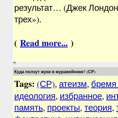
результат… (Джек Лондон
трех»).
(
Read more...
)
Куда ползут жуки в муравейнике? (СР)
Tags:
(СР)
,
атеизм
,
бремя
идеология
,
избранное
,
ин
память
,
проекты
,
теория
,