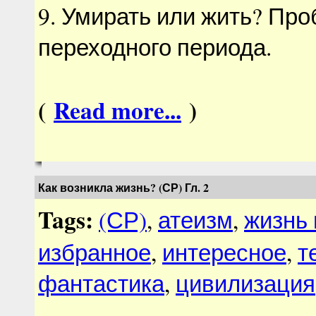
9. Умирать или жить? Пр
переходного периода.
(
Read more...
)
Как возникла жизнь? (СР) Гл. 2
Tags:
(СР)
,
атеизм
,
жизнь 
избранное
,
интересное
,
т
фантастика
,
цивилизация