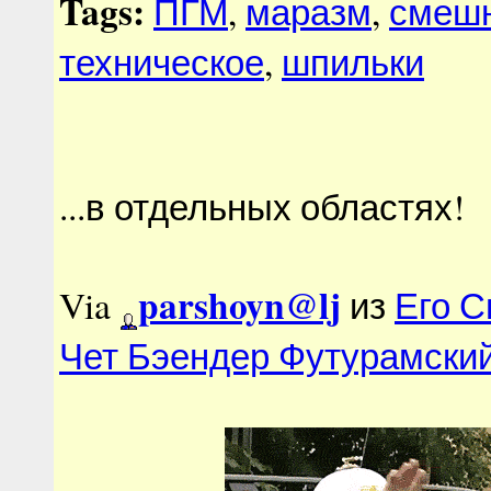
Tags:
ПГМ
,
маразм
,
смеш
техническое
,
шпильки
...в отдельных областях!
parshoyn@lj
Via
из
Его 
Чет Бэендер Футурамский