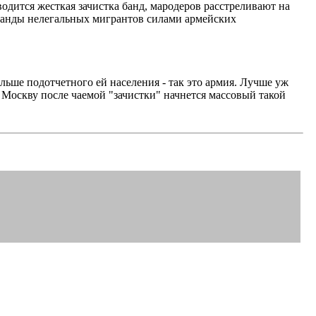
водится жесткая зачистка банд, мародеров расстреливают на
банды нелегальных мигрантов силами армейских
больше подотчетного ей населения - так это армия. Лучше уж
 Москву после чаемой "зачистки" начнется массовый такой