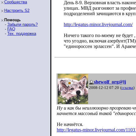
Сообщества
День 8-9. Верховная власть након
улицах. МВД разгоняют за профне
Настроить S2
подразделений зачищаются в круп
Помощь
http://legatus-minor.livejournal.co
m/
-
Забыли пароль?
-
FAQ
-
Тех. поддержка
Ничего такого по-моему не будет ,
что угодно, включая азербунт(ТМ)
"единороссен эрлассен". И Аракч
shewolf_org@lj
2008-12-12 07:20
(
ссылка
)
Ну и как бы неиллюзорно прозреваю чт
начнется массовый такой "единороссе
Не начнётся.
http://legatus-minor.livejournal.com/11
03