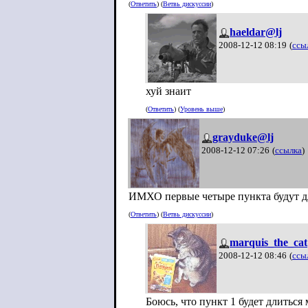
(
Ответить
) (
Ветвь дискуссии
)
haeldar@lj
2008-12-12 08:19
(
ссы
хуй знаит
(
Ответить
) (
Уровень выше
)
grayduke@lj
2008-12-12 07:26
(
ссылка
)
ИМХО первые четыре пункта будут дл
(
Ответить
) (
Ветвь дискуссии
)
marquis_the_ca
2008-12-12 08:46
(
ссы
Боюсь, что пункт 1 будет длиться 