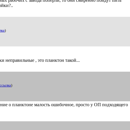
ных рабочих с завода попёрли, то они смиренно пойдут пить
ойки?..
лка
)
ки неправильные , это планктон такой...
ссылка
)
ление о планктоне малость ошибочное, просто у ОП подходящего