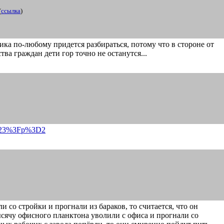
(
ссылка
)
ка по-любому придется разбираться, потому что в стороне от
ва граждан дети гор точно не останутся...
23%3Fp%3D2
ли со стройки и прогнали из бараков, то считается, что он
тысячу офисного планктона уволили с офиса и прогнали со