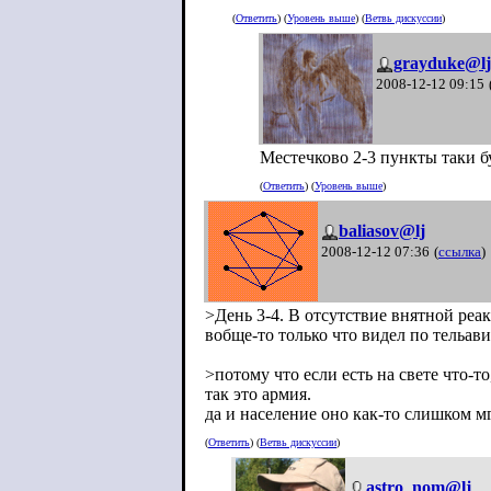
(
Ответить
) (
Уровень выше
) (
Ветвь дискуссии
)
grayduke@lj
2008-12-12 09:15
Местечково 2-3 пункты таки б
(
Ответить
) (
Уровень выше
)
baliasov@lj
2008-12-12 07:36
(
ссылка
)
>День 3-4. В отсутствие внятной ре
вобще-то только что видел по тельа
>потому что если есть на свете что-т
так это армия.
да и население оно как-то слишком 
(
Ответить
) (
Ветвь дискуссии
)
astro_nom@lj