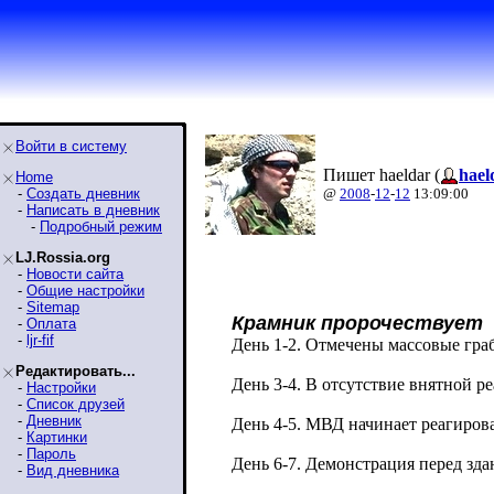
Войти в систему
Пишет haeldar (
hael
Home
-
Создать дневник
@
2008
-
12
-
12
13:09:00
-
Написать в дневник
-
Подробный режим
LJ.Rossia.org
-
Новости сайта
-
Общие настройки
-
Sitemap
Крамник пророчествует
-
Оплата
-
ljr-fif
День 1-2. Отмечены массовые гра
Редактировать...
День 3-4. В отсутствие внятной 
-
Настройки
-
Список друзей
-
Дневник
День 4-5. МВД начинает реагирова
-
Картинки
-
Пароль
День 6-7. Демонстрация перед з
-
Вид дневника