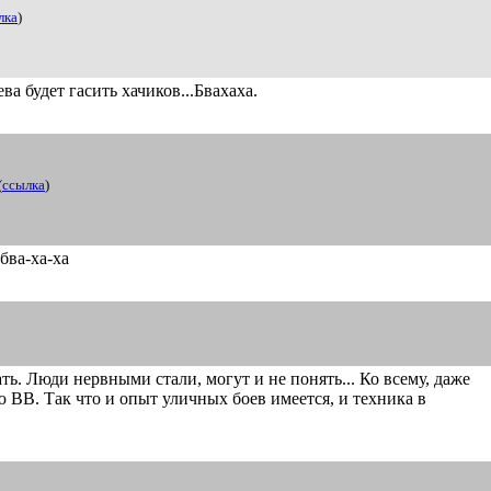
лка
)
 будет гасить хачиков...Бвахаха.
(
ссылка
)
бва-ха-ха
ь. Люди нервными стали, могут и не понять... Ко всему, даже
 ВВ. Так что и опыт уличных боев имеется, и техника в