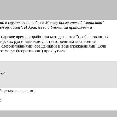
о в случае ввода войск в Москву после чаемой "зачистки"
ен эрлассен". И Аракчеева с Ульманом припомнят и
 царское время разработали метод: жертва "необоснованных
бирских руд и назначается ответственным за спасение
и слезоизлияниями, обещаниями и вознаграждениями. Если
ое могут (теоретически) прокрутить.
лка
)
общаться с чеченами
т