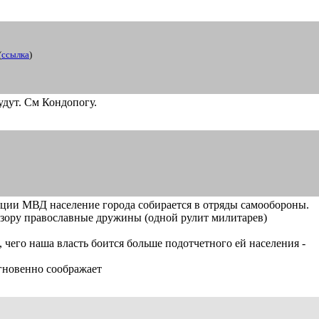
(
ссылка
)
удут. См Кондопогу.
акции МВД население города собирается в отряды самообороны.
визору православные дружины (одной рулит милитарев)
о, чего наша власть боится больше подотчетного ей населения -
мгновенно соображает