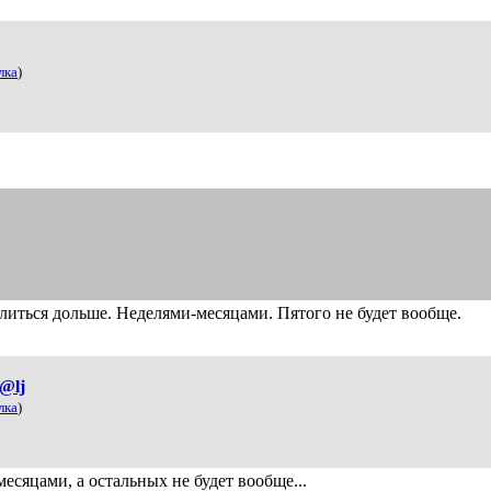
лка
)
иться дольше. Неделями-месяцами. Пятого не будет вообще.
t@lj
лка
)
месяцами, а остальных не будет вообще...