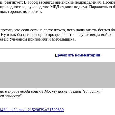
ец, реагирует: В город вводятся армейские подразделения. Произ
пригодностью, руководство МВД отдают под суд. Параллельно 
ных городах по России.
 потому что если есть на свете что-то, чего наша власть боится 
 Ну и как бы неиллюзорно прозреваю что в случае ввода войск в
еева с Ульманом припомнят и Мебельщика .
(
Добавить комментарий
)
о в случае ввода войск в Москву после чаемой "зачистки"
н эрлассен".
143.html?thread=21529639#t21529639