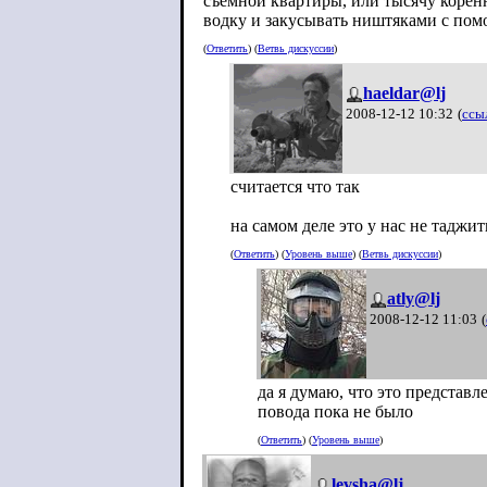
съемной квартиры, или тысячу корен
водку и закусывать ништяками с пом
(
Ответить
) (
Ветвь дискуссии
)
haeldar@lj
2008-12-12 10:32
(
ссы
считается что так
на самом деле это у нас не таджит
(
Ответить
) (
Уровень выше
) (
Ветвь дискуссии
)
atly@lj
2008-12-12 11:03
(
да я думаю, что это представ
повода пока не было
(
Ответить
) (
Уровень выше
)
levsha@lj