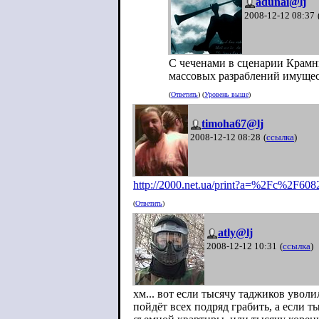
adunai@lj
2008-12-12 08:37
С чеченами в сценарии Крамни
массовых разраблений имущест
(
Ответить
) (
Уровень выше
)
timoha67@lj
2008-12-12 08:28
(
ссылка
)
http://2000.net.ua/print?a=%2Fc%2F6
08
(
Ответить
)
atly@lj
2008-12-12 10:31
(
ссылка
)
хм... вот если тысячу таджиков уволи
пойдёт всех подряд грабить, а если 