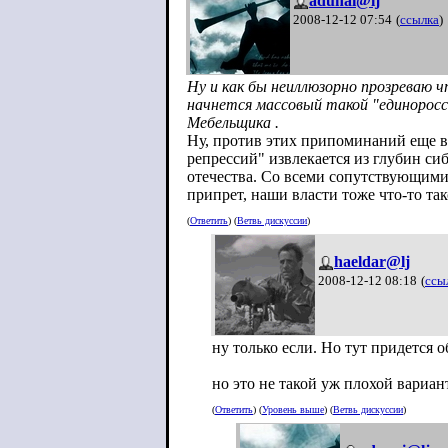
adunai@lj
2008-12-12 07:54
(
ссылка
)
Ну и как бы неиллюзорно прозреваю чт
начнется массовый такой "единоросс
Мебельщика .
Ну, против этих припоминаний еще в
репрессий" извлекается из глубин си
отечества. Со всеми сопутствующим
припрет, наши власти тоже что-то так
(
Ответить
) (
Ветвь дискуссии
)
haeldar@lj
2008-12-12 08:18
(
ссы
ну только если. Но тут придется 
но это не такой уж плохой вариан
(
Ответить
) (
Уровень выше
) (
Ветвь дискуссии
)