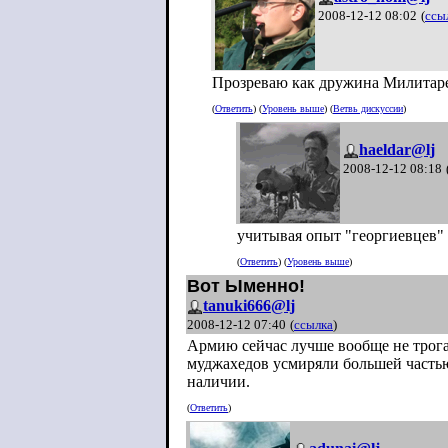
2008-12-12 08:02
(
ссы
Прозреваю как дружина Милитарева
(
Ответить
) (
Уровень выше
) (
Ветвь дискуссии
)
haeldar@lj
2008-12-12 08:18
учитывая опыт "георгиевцев" 
(
Ответить
) (
Уровень выше
)
Вот Ыменно!
tanuki666@lj
2008-12-12 07:40
(
ссылка
)
Армию сейчас лучше вообще не трогат
муджахедов усмиряли большей частью
наличии.
(
Ответить
)