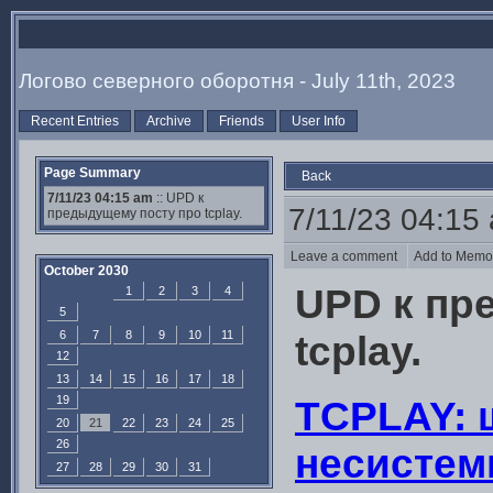
Логово северного оборотня - July 11th, 2023
Recent Entries
Archive
Friends
User Info
Page Summary
Back
7/11/23 04:15 am
:: UPD к
7/11/23 04:15
предыдущему посту про tcplay.
Leave a comment
Add to Mem
October 2030
UPD к пр
1
2
3
4
5
6
7
8
9
10
11
tcplay.
12
13
14
15
16
17
18
19
TCPLAY:
20
21
22
23
24
25
26
несистем
27
28
29
30
31