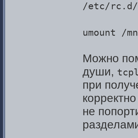
/etc/rc.d/
umount /mn
Можно пом
души,
tcp
при полу
корректно
не попорт
разделами