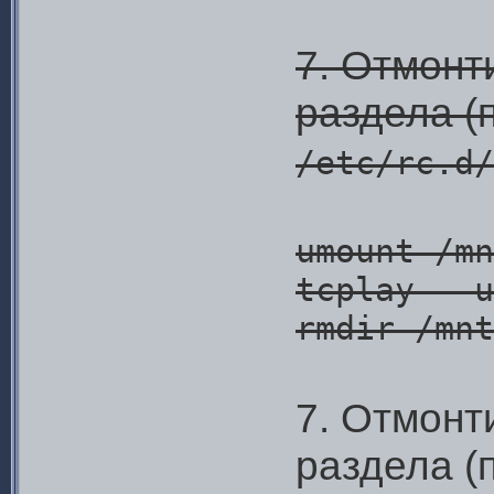
7. Отмонт
раздела (
/etc/rc.d/
umount /mn
tcplay --u
rmdir /mnt
7. Отмонт
раздела (