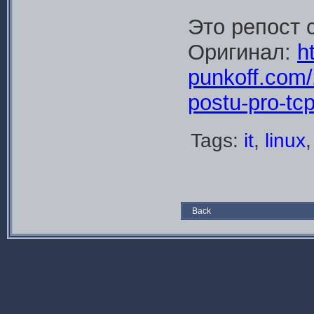
Это репост 
Оригинал:
ht
punkoff.com/
postu-pro-tcp
Tags:
it
,
linux
Back