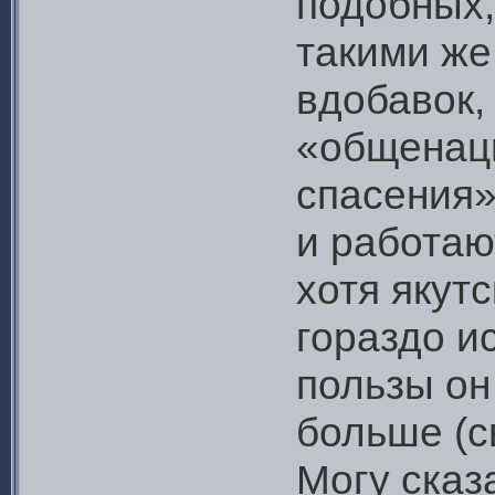
подобных,
такими же
вдобавок, 
«общенац
спасения»
и работаю
хотя якут
гораздо и
пользы он
больше (с
Могу сказ