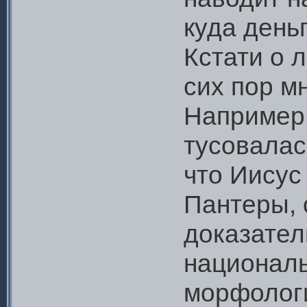
куда деньг
Кстати о 
сих пор м
Например,
тусовалас
что Иисус
Пантеры, 
доказател
националь
морфологи