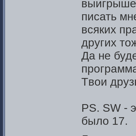
выигрыше
писать мн
всяких пр
других тож
Да не буде
программа
Tвои друз
PS. SW - 
было 17.