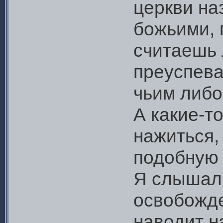
церкви н
божьими, 
считаешь 
преуспева
чьим либо
А какие-т
нажиться,
подобную 
Я слышал,
освобожде
наводит н