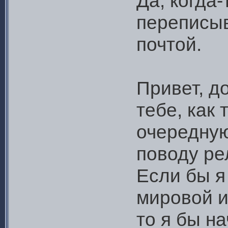
Да, когда
переписы
почтой.
Привет, д
тебе, как
очередную
поводу ре
Если бы я
мировой и
то я бы н