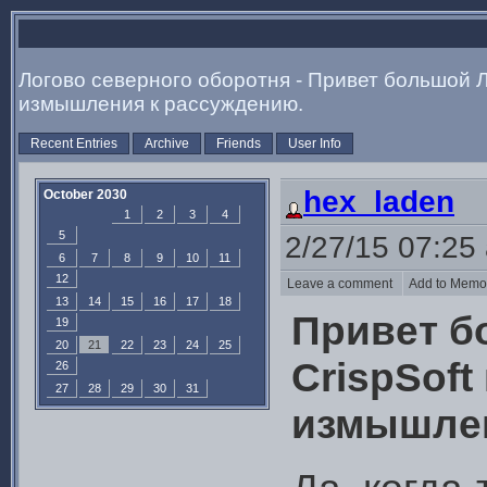
Логово северного оборотня - Привет большой Л
измышления к рассуждению.
Recent Entries
Archive
Friends
User Info
hex_laden
October 2030
1
2
3
4
5
2/27/15 07:25
6
7
8
9
10
11
12
Leave a comment
Add to Mem
13
14
15
16
17
18
Привет б
19
20
21
22
23
24
25
CrispSoft
26
27
28
29
30
31
измышлен