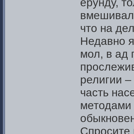
ерунду, то
вмешивали
что на де
Недавно я
мол, в ад
прослежив
религии –
часть нас
методами 
обыкновен
Спросите к