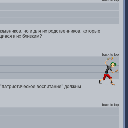
back to top
изывников, но и для их родственников, которые
щиеся к их близким?
back to top
 "патриотическое воспитание" должны
back to top