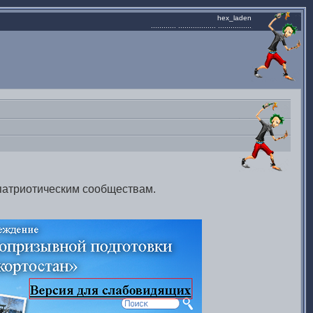
hex_laden
............ .................. ................
ипатриотическим сообществам.