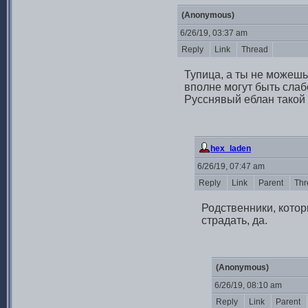
(Anonymous)
6/26/19, 03:37 am
Reply
Link
Thread
Тупица, а ты не можешь
вполне могут быть слаб
Русснявый еблан такой 
hex_laden
6/26/19, 07:47 am
Reply
Link
Parent
Thr
Родственники, котор
страдать, да.
(Anonymous)
6/26/19, 08:10 am
Reply
Link
Parent