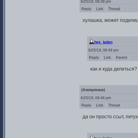
6/25/19, 08:38 pm
Reply
Link
Thread
хулашка, может подели
hex_laden
6/25/19, 08:49 pm
Reply
Link
Parent
как и куда делиться?
(Anonymous)
6/25/19, 08:46 pm
Reply
Link
Thread
да он просто ссыт, петух