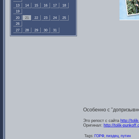
13
14
15
16
17
18
19
20
21
22
23
24
25
26
27
28
29
30
31
Особенно с "допризывно
Это репост с сайта
http://tol
Оригинал:
http://tolik-punkoff
Tags:
ГОРФ
,
пиздец
,
путин