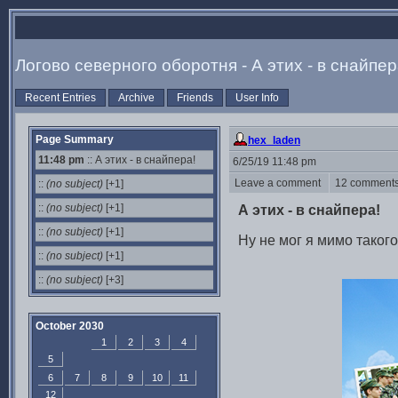
Логово северного оборотня - А этих - в снайпер
Recent Entries
Archive
Friends
User Info
Page Summary
hex_laden
11:48 pm
:: А этих - в снайпера!
6/25/19 11:48 pm
Leave a comment
12 commen
::
(no subject)
[+1]
::
(no subject)
[+1]
А этих - в снайпера!
::
(no subject)
[+1]
Ну не мог я мимо таког
::
(no subject)
[+1]
::
(no subject)
[+3]
October 2030
1
2
3
4
5
6
7
8
9
10
11
12