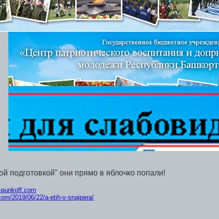
й подготовкой" они прямо в яблочко попали!
ik-punkoff.com
.com/2019/06/22/a-et
ih-v-snajpera/