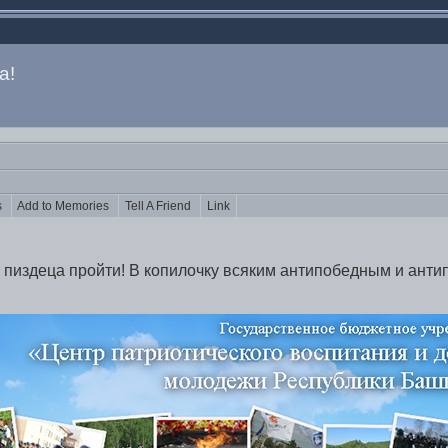
а!
ts
Add to Memories
Tell A Friend
Link
о пиздеца пройти! В копилочку всяким антипобедным и ант