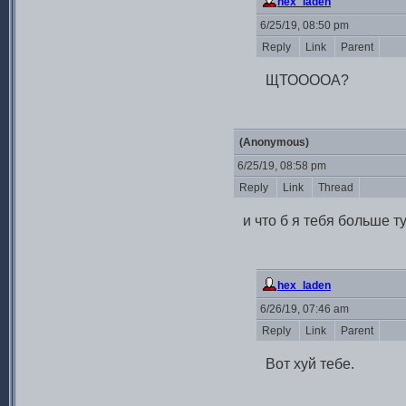
hex_laden
6/25/19, 08:50 pm
Reply
Link
Parent
ЩТООООА?
(Anonymous)
6/25/19, 08:58 pm
Reply
Link
Thread
и что б я тебя больше т
hex_laden
6/26/19, 07:46 am
Reply
Link
Parent
Вот хуй тебе.