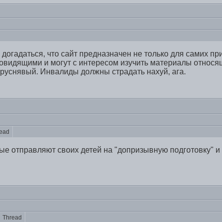
 догадаться, что сайт предназначен не только для самих пр
овидящими и могут с интересом изучить материалы относя
руснявый. Инвалиды должны страдать нахуй, ага.
ead
ые отправляют своих детей на "допризывную подготовку" и
Thread