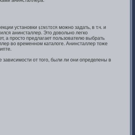
люками анинсталлера.
секции установки
можно задать, в т.ч. и
$INSTDIR
стился анинсталлер. Это довольно легко
т, а просто предлагает пользователю выбрать
аллер во временном каталоге. Анинсталлер тоже
ипте.
е зависимости от того, были ли они определены в