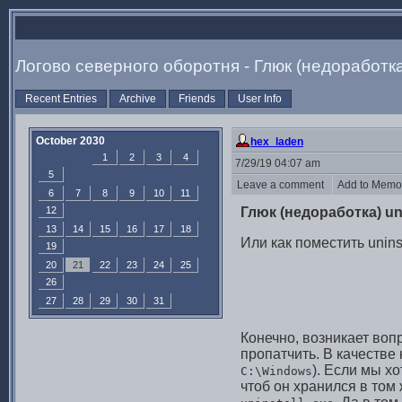
Логово северного оборотня - Глюк (недоработка) 
Recent Entries
Archive
Friends
User Info
October 2030
hex_laden
1
2
3
4
7/29/19 04:07 am
5
Leave a comment
Add to Mem
6
7
8
9
10
11
12
Глюк (недоработка) uni
13
14
15
16
17
18
Или как поместить unins
19
20
21
22
23
24
25
26
27
28
29
30
31
Конечно, возникает воп
пропатчить. В качестве
). Если мы х
C:\Windows
чтоб он хранился в том