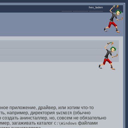
hex_laden
............ .................. ................
мное приложение, драйвер, или хотим что-то
ить, например, директория
(обычно
$WINDIR
 создать анинсталлер, но, совсем не обязательно
имер, загаживать каталог
файлами
C:\Windows