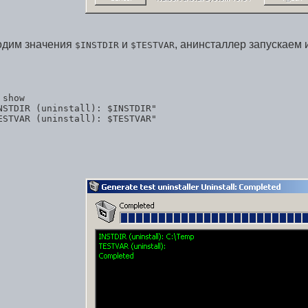
одим значения
и
, анинсталлер запускаем 
$INSTDIR
$TESTVAR