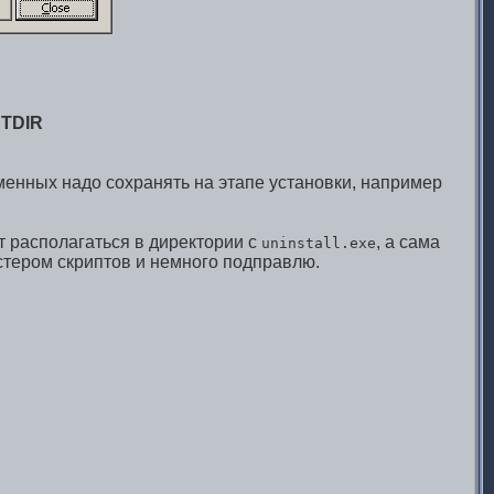
STDIR
енных надо сохранять на этапе установки, например
т располагаться в директории с
, а сама
uninstall.exe
астером скриптов и немного подправлю.