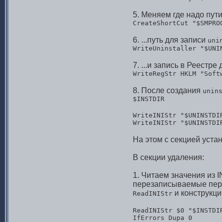
5. Меняем где надо пут
CreateShortCut "$SMPRO
6. ...путь для записи
uni
WriteUninstaller "$UNI
7. ...и запись в Реестр
WriteRegStr HKLM "Soft
8. После создания
unin
$INSTDIR
WriteINIStr "$UNINSTDI
WriteINIStr "$UNINSTDI
На этом с секцией уста
В секции удаления:
1. Читаем значения из 
перезаписываемые пе
и конструкц
ReadINIStr
ReadINIStr $0 "$INSTDI
IfErrors Dupa 0