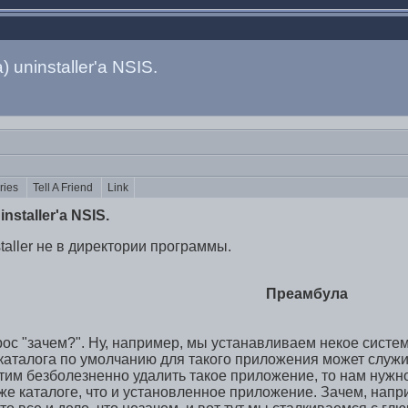
uninstaller'а NSIS.
ories
Tell A Friend
Link
nstaller'а NSIS.
taller не в директории программы.
Преамбула
рос "зачем?". Ну, например, мы устанавливаем некое систе
 каталога по умолчанию для такого приложения может служ
отим безболезненно удалить такое приложение, то нам нужно
 же каталоге, что и установленное приложение. Зачем, напр