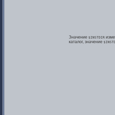
Значение
изме
$INSTDIR
каталог, значение
$INST