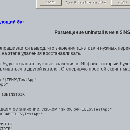
ующий баг
Размещение uninstall в не в $IN
прашивается вывод, что значения
и нужных перем
$INSTDIR
а на этапе удаления восстанавливать.
буду сохранять нужные значения в INI-файл, который буде
вливаться в другой каталог. Сгенерирую простой скрипт м
а
"$TEMP\TestApp"
App"
ю
$UNINSTDIR
задаем ее значение, скажем
"$PROGRAMFILES\TestApp"
OGRAMFILES\TestApp"
NSTDIR
STDIR"