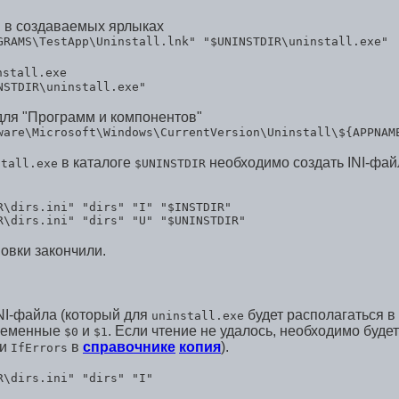
и в создаваемых ярлыках
GRAMS\TestApp\Uninstall.lnk" "$UNINSTDIR\uninstall.exe"
nstall.exe
NSTDIR\uninstall.exe"
е для "Программ и компонентов"
ware\Microsoft\Windows\CurrentVersi
on\Uninstall\${APPNAM
в каталоге
необходимо создать INI-файл
stall.exe
$UNINSTDIR
R\dirs.ini" "dirs" "I" "$INSTDIR"
R\dirs.ini" "dirs" "U" "$UNINSTDIR"
новки закончили.
INI-файла (который для
будет располагаться в
uninstall.exe
ременные
и
. Если чтение не удалось, необходимо буде
$0
$1
ии
в
справочнике
копия
).
IfErrors
R\dirs.ini" "dirs" "I"