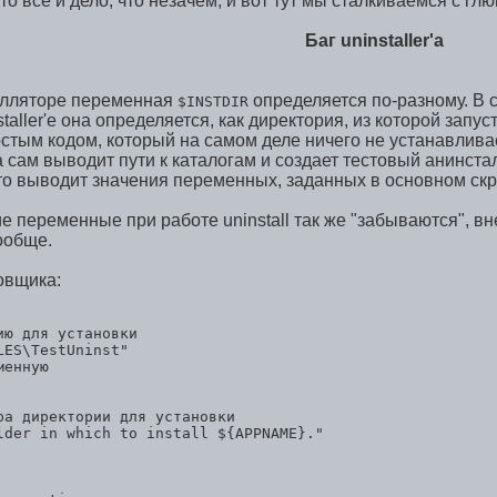
м то все и дело, что незачем, и вот тут мы сталкиваемся с г
Баг uninstaller'а
алляторе переменная
определяется по-разному. В 
$INSTDIR
staller'е она определяется, как директория, из которой запу
тым кодом, который на самом деле ничего не устанавливае
 а сам выводит пути к каталогам и создает тестовый анинст
сто выводит значения переменных, заданных в основном скр
 переменные при работе uninstall так же "забываются", вн
вообще.
овщика:
ю для установки

ES\TestUninst" 

енную

ра директории для установки

lder in which to install ${APPNAME}."
