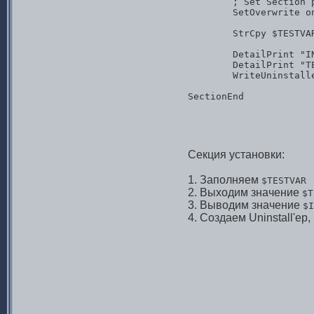
	; Set Section properties

	SetOverwrite on

	StrCpy $TESTVAR "Test variable value"

	DetailPrint "INSTDIR (install): $INSTDIR"

	DetailPrint "TESTVAR (install): $TESTVAR"

	WriteUninstaller "$TEMP\TestUninst.exe"

SectionEnd
Секция установки:
1. Заполняем
$TESTVAR
2. Выходим значение
$T
3. Выводим значение
$I
4. Создаем Uninstall'ер,