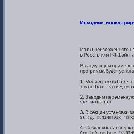
Исходник, иллюстрир
Из вышеизложенного на
в Реестр или INI-файл, 
В следующем примере я 
программа будет устана
1. Меняем
н
InstallDir
InstallDir "$TEMP\Test
2. Заводим переменну
Var UNINSTDIR
3. В секции установки 
StrCpy $UNINSTDIR "$PR
4. Создаем каталог
$UNI
CreateDirectory "$UNIN