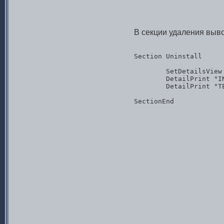
В секции удаления выв
Section Uninstall

	SetDetailsView show

	DetailPrint "INSTDIR (uninstall): $INSTDIR"

	DetailPrint "TESTVAR (uninstall): $TESTVAR"

SectionEnd