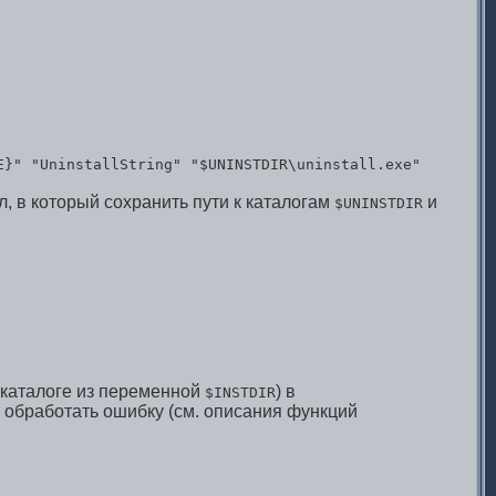
E}" "UninstallString" "$UNINSTDIR\uninstall.exe"
, в который сохранить пути к каталогам
и
$UNINSTDIR
 каталоге из переменной
) в
$INSTDIR
т обработать ошибку (см. описания функций