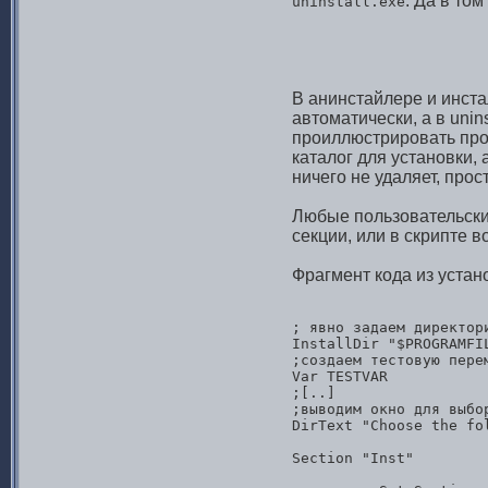
. Да в то
uninstall.exe
В анинстайлере и инст
автоматически, а в unin
проиллюстрировать прос
каталог для установки,
ничего не удаляет, про
Любые пользовательские
секции, или в скрипте 
Фрагмент кода из устан
; явно задаем директори
InstallDir "$PROGRAMFIL
;создаем тестовую перем
Var TESTVAR

;[..]

;выводим окно для выбо
DirText "Choose the fo
Section "Inst"
