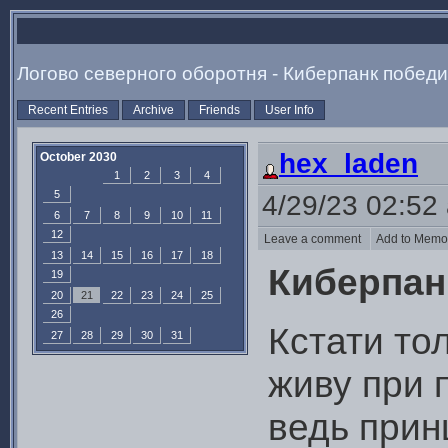
Логово северного оборотня - Киберпанк победи
Recent Entries
Archive
Friends
User Info
hex_laden
October 2030
1
2
3
4
5
4/29/23 02:52
6
7
8
9
10
11
12
Leave a comment
Add to Mem
13
14
15
16
17
18
Киберпан
19
20
21
22
23
24
25
26
Кстати то
27
28
29
30
31
живу при 
ведь прин