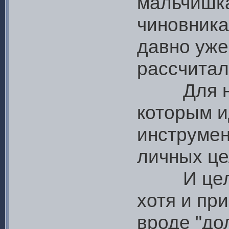
мальчишка
чиновника
давно уже
рассчитал
Для них 
которым и
инструмен
личных це
И цели эт
хотя и пр
вроде "дол