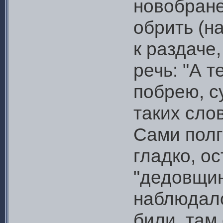
новобране
обрить (н
к раздаче
речь: "А т
побрею, с
таких слов
Сами полг
гладко, о
"дедовщин
наблюдало
били, там 