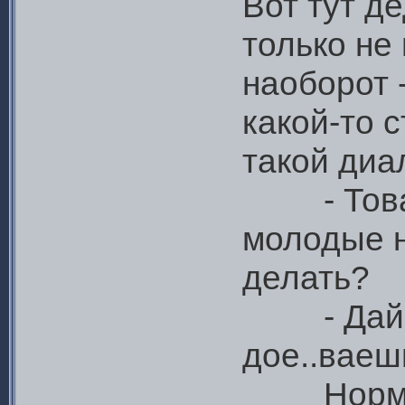
Вот тут д
только не
наоборот 
какой-то 
такой диа
- Товари
молодые н
делать?
- Дай им
дое..ваеш
Нормаль