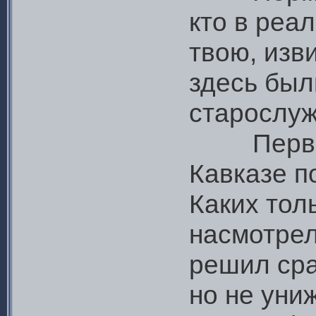
кто в реа
твою, изви
здесь был
старослуж
Первые п
Кавказе п
Каких тол
насмотрел
решил сра
но не униж