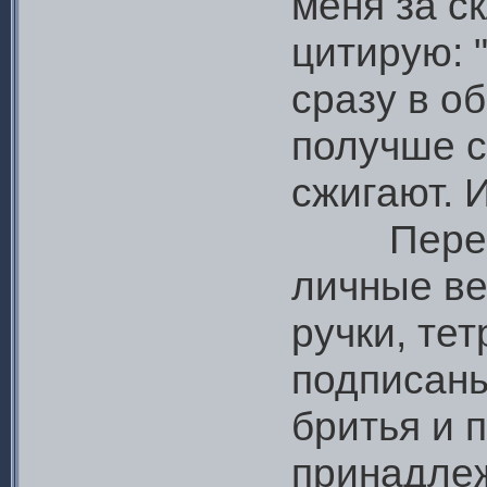
меня за с
цитирую: 
сразу в об
получше с
сжигают. 
Переоде
личные в
ручки, те
подписаны
бритья и 
принадлеж