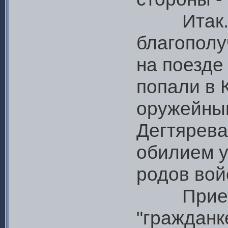
Итак. На
благополу
на поезде
попали в 
оружейны
Дегтярева
обилием у
родов вой
Приехал
"гражданк