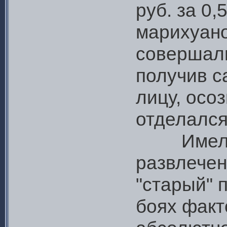
руб. за 0,
марихуано
совершали
получив с
лицу, осо
отделался
Имели м
развлечен
"старый" п
боях факт