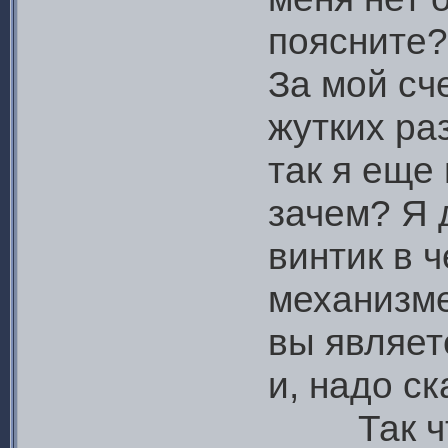
поясните?
За мой сч
жутких ра
так я еще
зачем? Я 
винтик в 
механизме
вы являет
и, надо ск
Так что,