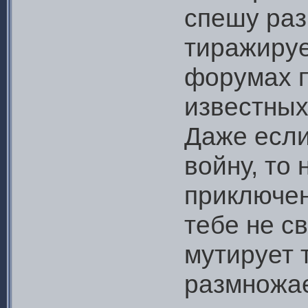
спешу раз
тиражиру
форумах п
известных
Даже есл
войну, то
приключен
тебе не с
мутирует 
размножает