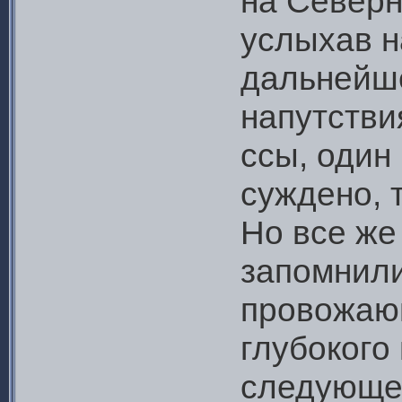
на Северн
услыхав н
дальнейше
напутстви
ссы, один
суждено, т
Но все же
запомнили
провожающ
глубокого
следующее