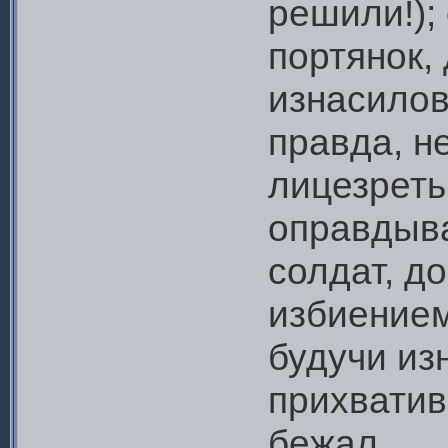
решили!);
портянок,
изнасилов
правда, н
лицезреть
оправдыва
солдат, д
избиением
будучи из
прихватив
бежал.