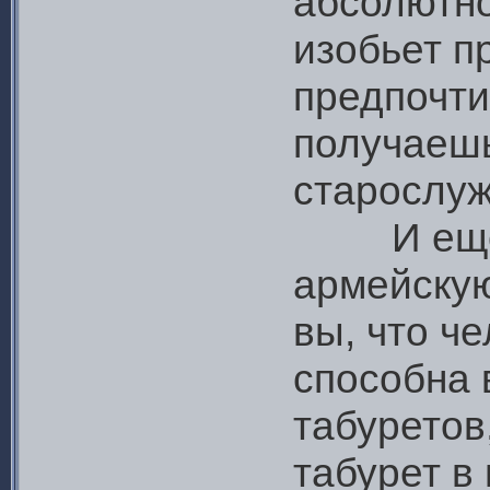
абсолютно
изобьет п
предпочти
получаешь
старослуж
И еще, в
армейскую
вы, что ч
способна в
табуретов,
табурет в