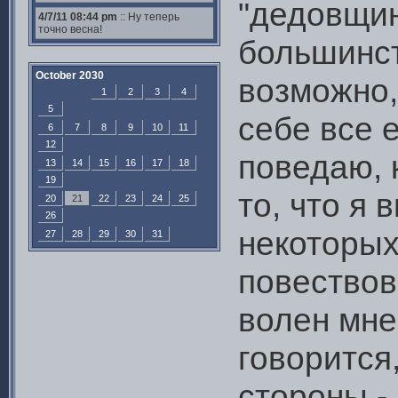
"дедовщин
4/7/11 08:44 pm
:: Ну теперь
точно весна!
большинст
October 2030
возможно,
1
2
3
4
5
себе все 
6
7
8
9
10
11
12
поведаю, 
13
14
15
16
17
18
19
то, что я 
20
21
22
23
24
25
26
некоторых
27
28
29
30
31
повествов
волен мне 
говорится,
стороны - 