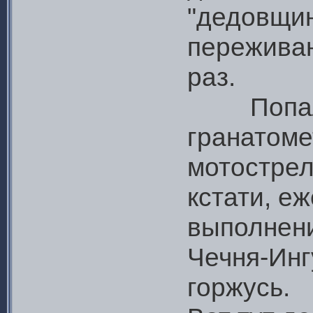
"дедовщин
пережива
раз.
Попал я
гранатоме
мотострел
кстати, е
выполнени
Чечня-Инг
горжусь.