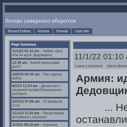
Логово северного оборотня
Recent Entries
Archive
Friends
User Info
Page Summary
11/1/22 01:10 am
:: Армия: идти
11/1/22 01:10
или не идти. Дедовщина.
12:39 am
:: Какой перед вами
Leave a comment
Add to Mem
долг?
3/26/15 02:40 am
:: Про ядрену
Армия: ид
войну
8/1/13 12:24 am
:: Дискуссия с
Дедовщин
личинкой профеSSионального
руSSкого.
2/23/12 07:06 am
:: 23 февраля
... Не 
псто
1/13/12 11:42 pm
:: Продолжаем
останавли
вспоминать хорошее
11/3/11 06:42 pm
:: Хорошее