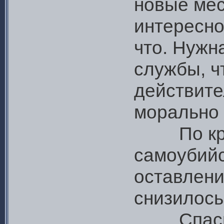
новые мес
интересно
что. Нужн
службы, ч
действите
морально 
По крайн
самоубийс
оставлени
снизилось
Спаси