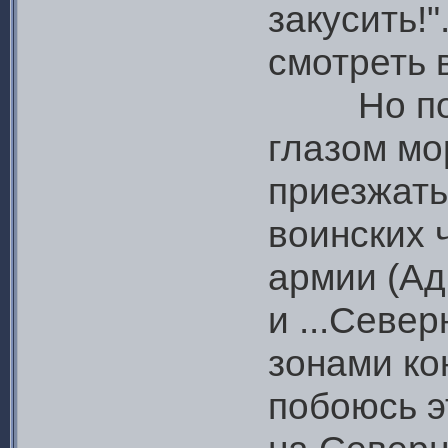
закусить!
смотреть 
Но полго
глазом мо
приезжать
воинских ч
армии (Ад
и ...Север
зонами ко
побоюсь э