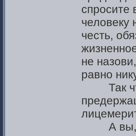
спросите 
человеку н
честь, обя
жизненное
не назови,
равно нику
Так что,
предержащ
лицемерит
А вы, ре