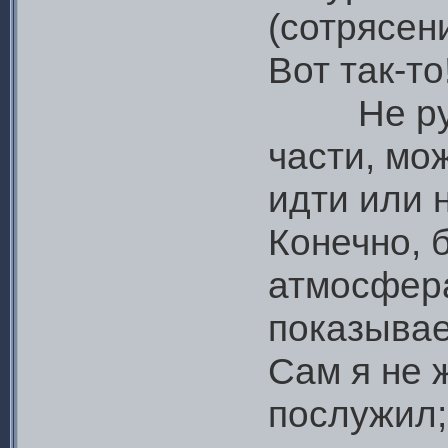
(сотрясени
Вот так-то
Не ручаю
части, мож
идти или 
Конечно, 
атмосфера
показывае
Сам я не 
послужил;