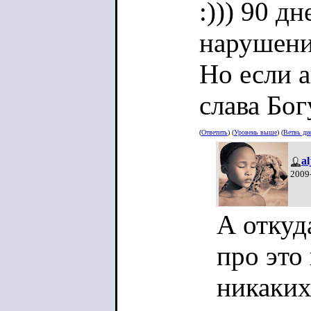
:))) 90 д
нарушени
Но если а
слава Бог
(
Ответить
) (
Уровень выше
) (
Ветвь ди
a
2009
А откуд
про это
никаких