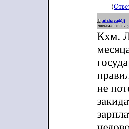
(
Отве
adzhaya@lj
2009-04-05 05:07
(
Кхм. Л
месяц
госуда
правил
не пот
закида
зарпла
недово