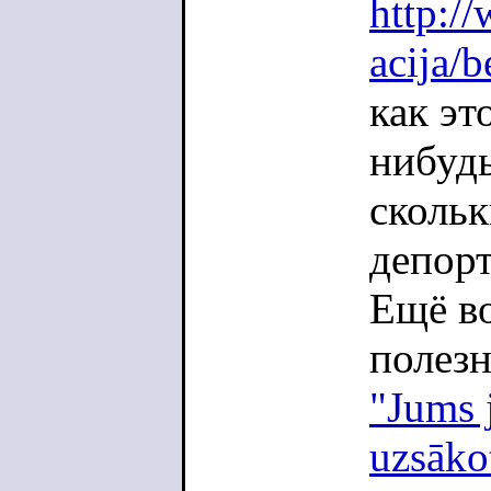
http:/
acija/b
как эт
нибудь
сколь
депорт
Ещё в
полезн
"Jums j
uzsākot