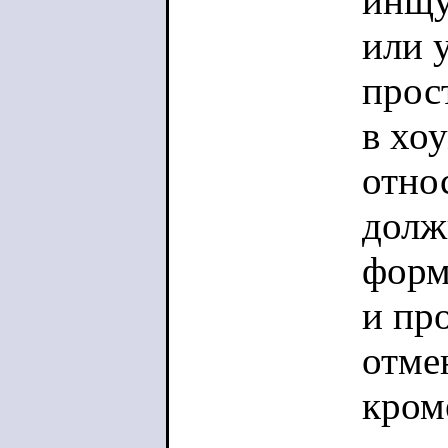
инщу
Если в
или 
нет - 
прос
БОГУ!:
в хо
отно
Вообще
долж
это та
форм
никак
и пр
в Англ
отмен
террор
кром