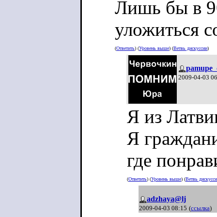
Лишь бы в 9
уложиться с
(
Ответить
) (
Уровень выше
) (
Ветвь дискуссии
)
pamupe_
2009-04-03 0
Я из Латви
Я граждани
где понрав
(
Ответить
) (
Уровень выше
) (
Ветвь дискусс
adzhaya@lj
2009-04-03 08:15
(
ссылка
)