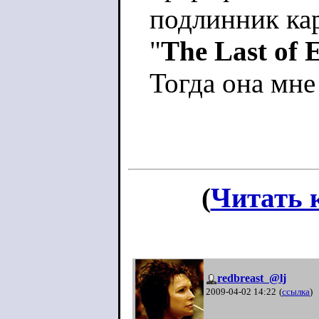
подлинник
ка
"
The
Last
of
Тогда она мне
(
Читать 
redbreast_@lj
2009-04-02 14:22
(
ссылка
)