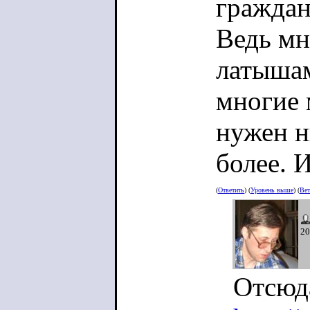
граждан
Ведь мн
латышам
многие 
нужен н
более. И
(
Ответить
) (
Уровень выше
) (
Вет
20
Отсюда