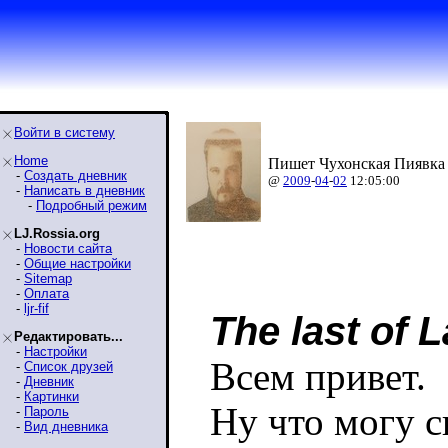
Войти в систему
Home
Пишет Чухонская Пиявка 
-
Создать дневник
@
2009
-
04
-
02
12:05:00
-
Написать в дневник
-
Подробный режим
LJ.Rossia.org
-
Новости сайта
-
Общие настройки
-
Sitemap
-
Оплата
-
ljr-fif
The last of L
Редактировать...
-
Настройки
Всем привет.
-
Список друзей
-
Дневник
-
Картинки
Ну что могу с
-
Пароль
-
Вид дневника