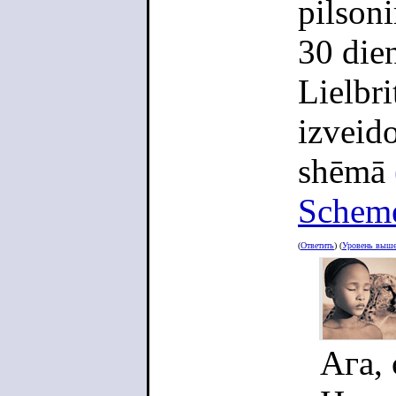
pilson
30 dien
Lielbri
izveido
shēmā
Schem
(
Ответить
) (
Уровень выш
Ага,