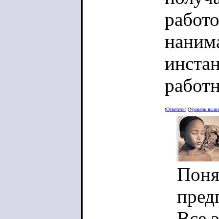
работо
наним
инста
работн
что вс
(
Ответить
) (
Уровень выш
бумаж
тогда,
рабоче
Поня
претен
пред
без об
Все 