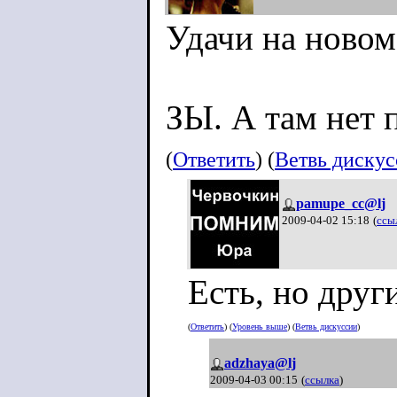
Удачи на новом
ЗЫ. А там нет 
(
Ответить
) (
Ветвь диску
pamupe_cc@lj
2009-04-02 15:18
(
ссы
Есть, но друг
(
Ответить
) (
Уровень выше
) (
Ветвь дискуссии
)
adzhaya@lj
2009-04-03 00:15
(
ссылка
)