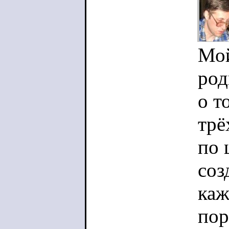
Мой
род
о т
трё
по 
соз
каж
пор