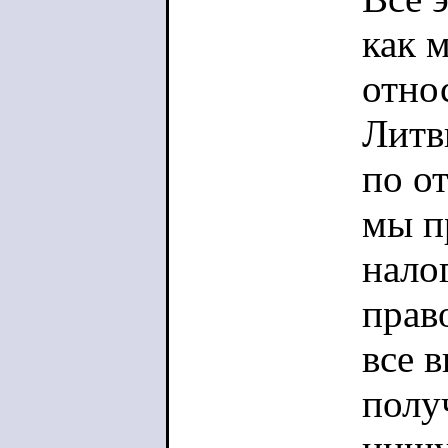
состо
как 
разреш
отно
Плюс, 
Литв
Ваших 
по о
социа
мы п
медиц
нало
жизнь
прав
претен
все в
гражда
полу
будут 