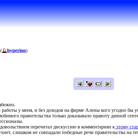
(
hyperion
)
збежно.
 работы у меня, и без доходов на фирме Алены кого угодно бы уб
юбимого правительства только доказывало правоту данной сент
ессионалы.
удовольствием перечитал дискуссию в комментариях к
этому ста
о рухнет, слишком не совпадали победные речи правительства на т