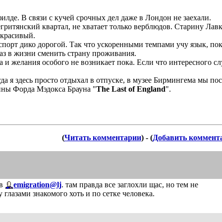
лде. В связи с кучей срочных дел даже в Лондон не заехали.
гритянский квартал, не хватает только верблюдов. Старину Лав
 красивый.
порт дико дорогой. Так что ускоренными темпами учу язык, пока
аз в жизни сменить страну проживания.
а и желания особого не возникает пока. Если что интересного с
да я здесь просто отдыхал в отпуске, в музее Бирмингема мы п
ины Форда Мэдокса Брауна "
The
Last
of
England
".
(
Читать комментарии
) - (
Добавить коммент
 в
emigration@lj
. там правда все заглохли щас, но тем не
у глазами знакомого хоть и по сетке человека.