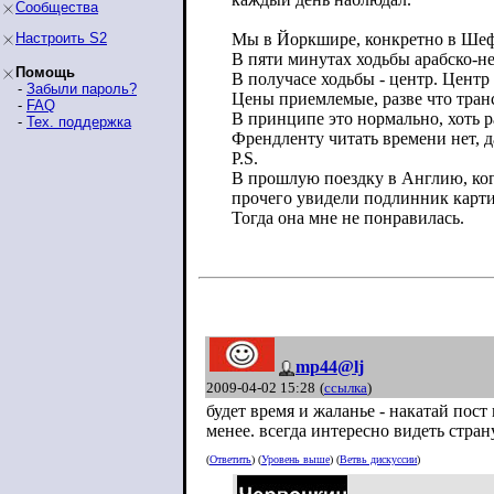
Сообщества
Настроить S2
Мы в Йоркшире, конкретно в Шефи
В пяти минутах ходьбы арабско-не
Помощь
В получасе ходьбы - центр. Центр
-
Забыли пароль?
Цены приемлемые, разве что транс
-
FAQ
В принципе это нормально, хоть р
-
Тех. поддержка
Френдленту читать времени нет, д
P.S.
В прошлую поездку в Англию, ког
прочего увидели подлинник
карт
Тогда она мне не понравилась.
mp44@lj
2009-04-02 15:28
(
ссылка
)
будет время и жаланье - накатай пост
менее. всегда интересно видеть стран
(
Ответить
) (
Уровень выше
) (
Ветвь дискуссии
)