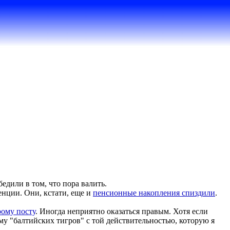
едили в том, что пора валить.
енции. Они, кстати, еще и
пенсионные накопления спиздили
.
рому посту
. Иногда неприятно оказаться правым. Хотя если
ему "балтийских тигров" с той действительностью, которую я