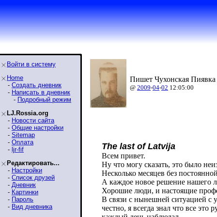
Войти в систему
Home
Пишет Чухонская Пиявка 
-
Создать дневник
@
2009
-
04
-
02
12:05:00
-
Написать в дневник
-
Подробный режим
LJ.Rossia.org
-
Новости сайта
-
Общие настройки
-
Sitemap
-
Оплата
The last of Latvija
-
ljr-fif
Всем привет.
Редактировать...
Ну что могу сказать, это было неи
-
Настройки
Несколько месяцев без постоянной
-
Список друзей
А каждое новое решение нашего л
-
Дневник
Хорошие люди, и настоящие проф
-
Картинки
В связи с нынешней ситуацией с 
-
Пароль
-
Вид дневника
честно, я всегда знал что все эт
каждый день наблюдал.