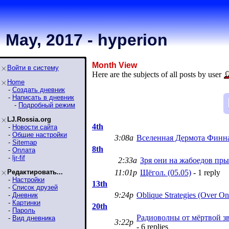
May, 2017 - hyperion
Month View
Войти в систему
Here are the subjects of all posts by user
Home
-
Создать дневник
-
Написать в дневник
-
Подробный режим
LJ.Rossia.org
4th
-
Новости сайта
-
Общие настройки
3:08a
Вселенная Дермота Финна/
-
Sitemap
8th
-
Оплата
-
ljr-fif
2:33a
Зря они на жабоедов прыг
Редактировать...
11:01p
Щёгол. (05.05)
- 1 reply
-
Настройки
13th
-
Список друзей
9:24p
Oblique Strategies (Over 
-
Дневник
-
Картинки
20th
-
Пароль
Радиоволны от мёртвой з
-
Вид дневника
3:22p
- 6 replies