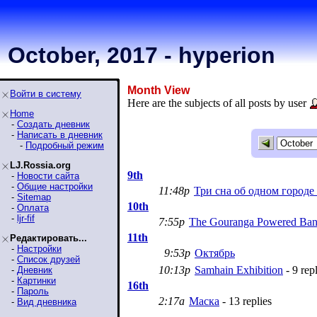
October, 2017 - hyperion
Month View
Войти в систему
Here are the subjects of all posts by user
Home
-
Создать дневник
-
Написать в дневник
-
Подробный режим
LJ.Rossia.org
9th
-
Новости сайта
-
Общие настройки
11:48p
Три сна об одном городе
-
Sitemap
10th
-
Оплата
-
ljr-fif
7:55p
The Gouranga Powered Ban
11th
Редактировать...
-
Настройки
9:53p
Октябрь
-
Список друзей
10:13p
Samhain Exhibition
- 9 repl
-
Дневник
-
Картинки
16th
-
Пароль
2:17a
Маска
- 13 replies
-
Вид дневника