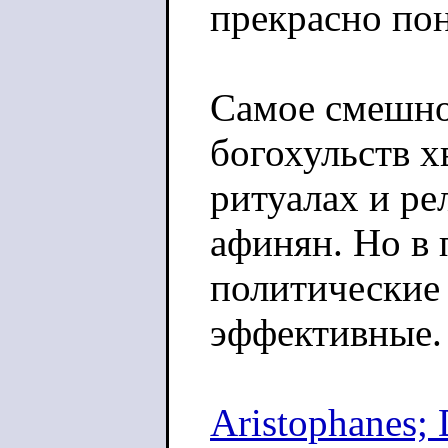
прекрасно по
Самое смешно
богохульств х
ритуалах и ре
афинян. Но в 
политические
эффективные.
Aristophanes; 