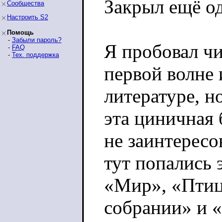
Закрыл ещё од
Сообщества
Настроить S2
Помощь
-
Забыли пароль?
Я пробовал чи
-
FAQ
-
Тех. поддержка
первой волне 
литературе, н
эта циничная
не заинтересо
тут попались 
«Мир», «Пти
собрании» и 