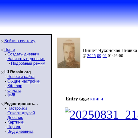
Войти в систему
Home
Пишет Чухонская Пиявка 
-
Создать дневник
@
2025
-
09
-
01
01:46:00
-
Написать в дневник
-
Подробный режим
LJ.Rossia.org
-
Новости сайта
-
Общие настройки
-
Sitemap
-
Оплата
-
ljr-fif
Entry tags:
книги
Редактировать...
-
Настройки
-
Список друзей
-
Дневник
-
Картинки
-
Пароль
-
Вид дневника