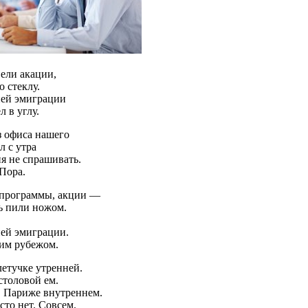
ели акации,
о стеклу.
ней эмиграции
л в углу.
з офиса нашего
л с утра
ня не спрашивать.
 Пора.
 программы, акции —
ть пили ножом.
ей эмиграции.
ним рубежом.
летучке утренней.
столовой ем.
В Париже внутреннем.
сто нет. Совсем.