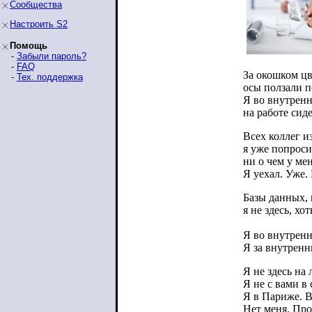
Сообщества
Настроить S2
Помощь
-
Забыли пароль?
-
FAQ
За окошком цв
-
Тех. поддержка
осы ползали п
Я во внутрен
на работе сиде
Всех коллег и
я уже попроси
ни о чем у ме
Я уехал. Уже.
Базы данных,
я не здесь, хо
Я во внутренн
Я за внутрен
Я не здесь на 
Я не с вами в 
Я в Париже. 
Нет меня. Про