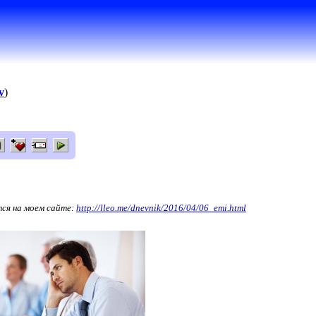
v
)
тся на моем сайте:
http://lleo.me/dnevnik/2016/04/06_emi.ht
ml