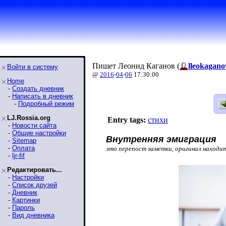
Пишет Леонид Каганов (
lleokagano
Войти в систему
@
2016
-
04
-
06
17:30:00
Home
-
Создать дневник
-
Написать в дневник
-
Подробный режим
LJ.Rossia.org
Entry tags:
стихи
-
Новости сайта
-
Общие настройки
Внутренняя эмиграция
-
Sitemap
-
Оплата
это перепост заметки, оригинал находи
-
ljr-fif
Редактировать...
-
Настройки
-
Список друзей
-
Дневник
-
Картинки
-
Пароль
-
Вид дневника