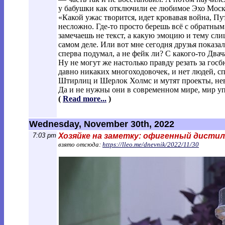
у бабушки как отключили ее любимое Эхо Моск
«Какой ужас творится, идет кровавая война, Пу
несложно. Где-то просто берешь всё с обратным 
замечаешь не текст, а какую эмоцию и тему сли
самом деле. Или вот мне сегодня друзья показ
сперва подумал, а не фейк ли? С какого-то Два
Ну не могут же настолько правду резать за госб
давно никаких многоходовочек, и нет людей, с
Штирлиц и Шерлок Холмс и мутят проекты, нев
Да и не нужны они в современном мире, мир уп
(
Read more...
)
Wednesday, November 30th, 2022
7:03 pm
Хозяйке на заметку: офигенный дисти
взято отсюда:
https://lleo.me/dnevnik/2022/11/30