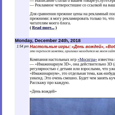
— Написание статьи о вашем товаре/услуге/сер
— Рекламное четверостишие со ссылкой на ваш 
Для сравнения прежние цены на рекламный пос
прежними: я могу рекламировать только то, что
читателям моего блога.
(
Read more...
)
Monday, December 24th, 2018
1:54 pm
Настольные игры: «День вождей», «Воб
это перепост заметки, оригинал находится на моем сай
Компания настольных игр
«Мосигра»
известна 
— «Имажинариум 3D», она действительно 3D (ан
регулярностью с детьми или взрослыми, что уже
«Имажинариум», это отдельная тема, как-нибудь
уикенд. Это очень смешно. Будет чем занять ку
Расскажу про каждую.
«День вождей»