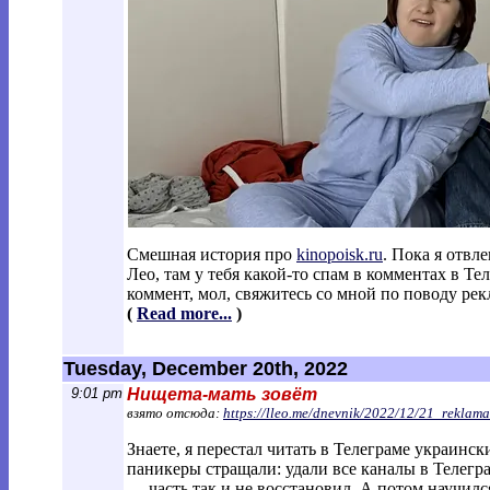
Смешная история про
kinopoisk.ru
. Пока я отвл
Лео, там у тебя какой-то спам в комментах в Тел
коммент, мол, свяжитесь со мной по поводу рек
(
Read more...
)
Tuesday, December 20th, 2022
9:01 pm
Нищета-мать зовёт
взято отсюда:
https://lleo.me/dnevnik/2022/12/21_rekla
ma
Знаете, я перестал читать в Телеграме украин
паникеры стращали: удали все каналы в Телегра
— часть так и не восстановил. А потом научилс