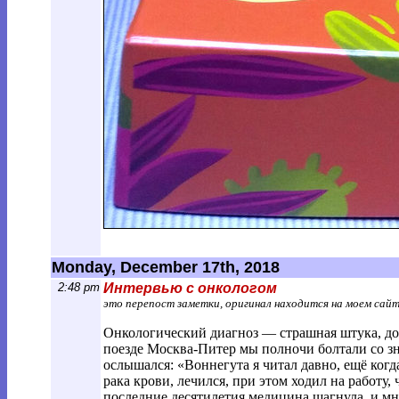
Monday, December 17th, 2018
2:48 pm
Интервью с онкологом
это перепост заметки, оригинал находится на моем сай
Онкологический диагноз — страшная штука, дове
поезде Москва-Питер мы полночи болтали со зна
ослышался: «Воннегута я читал давно, ещё когд
рака крови, лечился, при этом ходил на работу
последние десятилетия медицина шагнула, и мно