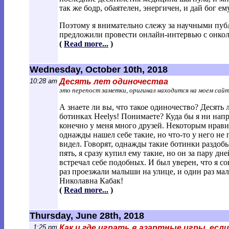
так же бодр, обаятелен, энергичен, и дай бог ем
Поэтому я внимательно слежу за научными пуб
предложили провести онлайн-интервью с онко
(
Read more...
)
Wednesday, October 10th, 2018
10:28 am
Десять лет одиночества
это перепост заметки, оригинал находится на моем сай
А знаете ли вы, что такое одиночество? Десять
ботинках Heelys! Понимаете? Куда бы я ни напра
конечно у меня много друзей. Некоторым нрави
однажды нашел себе такие, но что-то у него не
видел. Говорят, однажды такие ботинки раздобы
пять, я сразу купил ему такие, но он за пару дне
встречал себе подобных. И был уверен, что я с
раз проезжали малыши на улице, и один раз мало
Николавна Кабак!
(
Read more...
)
Thursday, June 28th, 2018
1:25 pm
Как и где играть в азартные игры, ес